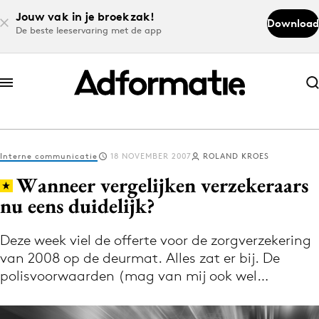
Jouw vak in je broekzak!
Download
De beste leeservaring met de app
Abonneer nu
Abonneer nu
Interne communicatie
18 NOVEMBER 2007
ROLAND KROES
Log in
Wanneer vergelijken verzekeraars
nu eens duidelijk?
Download de app
Volg het laatste nieuws via de Adformatie
Deze week viel de offerte voor de zorgverzekering
van 2008 op de deurmat. Alles zat er bij. De
Nieuws app
polisvoorwaarden (mag van mij ook wel…