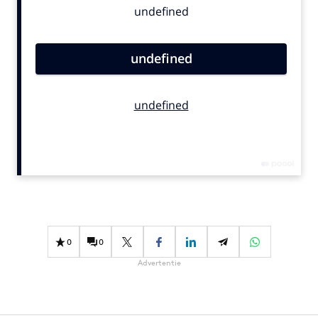
Bureaus
Campagnes
Carriere
Contentmarketing
Craft
Customer Experience
Data & Insights
Design
Digital transformation
Diversiteit
Effectiviteit
0
0
Gedragsverandering
Advertentie
Influencer marketing
Interne communicatie
Martech