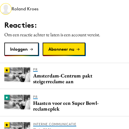
Media
Roland Kroes
Merkstrategie
Reacties:
PR
Programmatic
Om een reactie achter te laten is een account vereist.
Purpose Marketing
Inloggen
Abonneer nu
Reputatie & crisis
PR
Amsterdam-Centrum pakt
steigerreclame aan
PR
Haasten voor een Super Bowl-
reclameplek
INTERNE COMMUNICATIE