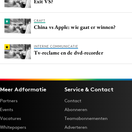
Exit VS?
CRAFT
China vs Apple: wie gaat er winnen?
INTERNE COMMUNICATIE
Tv-reclame en de dvd-recorder
Meer Adformatie
Service & Contact
Partners
Contact
Events
Abonneren
Vacatures
Teamabonnementen
Whitepapers
Adverteren