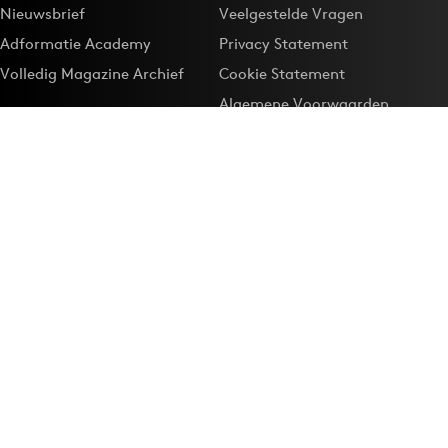
Nieuwsbrief
Veelgestelde Vragen
Adformatie Academy
Privacy Statement
Volledig Magazine Archief
Cookie Statement
Algemene Voorwaarden
Onze app
Maak Adformatie.nl je
Google-favoriet
Privacyinstellingen
Download de
Adformatie Nieuws App