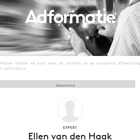
Menu
Home
9 sept: GenAI-training
12 nov: MarketingLive!
Helaas hebben we niet meer de rechten op de originele afbeelding
Adverteren
© adformatie
Events
Opleidingen
Advertentie
Vacatures
Academy
Partners
Topics
EXPERT
Ellen van den Haak
Artificial Intelligence