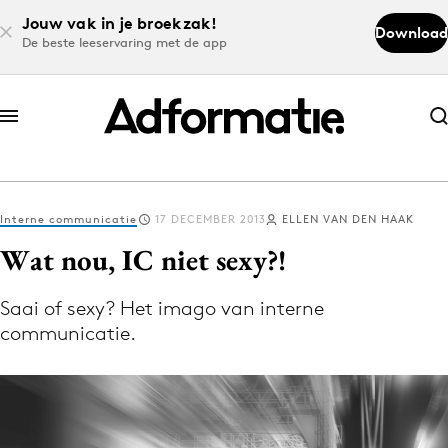
Jouw vak in je broekzak!
Download
De beste leeservaring met de app
Abonneer nu
Abonneer nu
Interne communicatie
17 DECEMBER 2013
ELLEN VAN DEN HAAK
Log in
Wat nou, IC niet sexy?!
Saai of sexy? Het imago van interne
Download de app
communicatie.
Volg het laatste nieuws via de Adformatie
Nieuws app