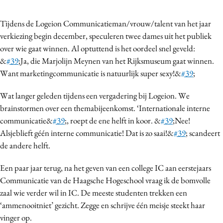
Bureaus
Tijdens de Logeion Communicatieman/vrouw/talent van het jaar
Campagnes
verkiezing begin december, speculeren twee dames uit het publiek
Carriere
over wie gaat winnen. Al optuttend is het oordeel snel geveld:
Contentmarketing
&
#39
;Ja, die Marjolijn Meynen van het Rijksmuseum gaat winnen.
Craft
Want marketingcommunicatie is natuurlijk super sexy!&
#39
;
Customer Experience
Wat langer geleden tijdens een vergadering bij Logeion. We
Data & Insights
brainstormen over een themabijeenkomst. ‘Internationale interne
Design
communicatie&
#39
;, roept de ene helft in koor. &
#39
;Nee!
Digital transformation
Alsjeblieft géén interne communicatie! Dat is zo saai!&
#39
; scandeert
Diversiteit
de andere helft.
Effectiviteit
Een paar jaar terug, na het geven van een college IC aan eerstejaars
Gedragsverandering
Communicatie van de Haagsche Hogeschool vraag ik de bomvolle
Influencer marketing
zaal wie verder wil in IC. De meeste studenten trekken een
Interne communicatie
‘ammenooitniet’ gezicht. Zegge en schrijve één meisje steekt haar
vinger op.
Martech