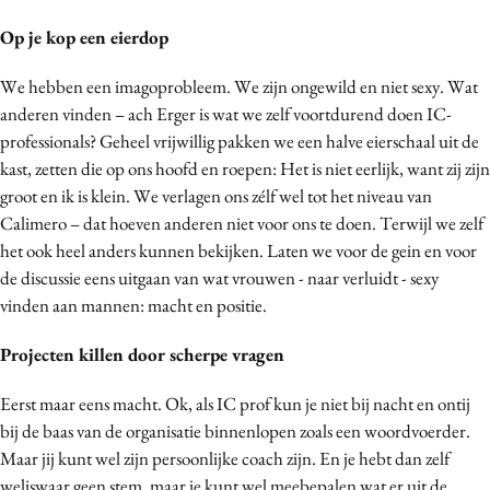
Media
Op je kop een eierdop
Merkstrategie
We hebben een imagoprobleem. We zijn ongewild en niet sexy. Wat
PR
anderen vinden – ach Erger is wat we zelf voortdurend doen IC-
Programmatic
professionals? Geheel vrijwillig pakken we een halve eierschaal uit de
Purpose Marketing
kast, zetten die op ons hoofd en roepen:
Het is niet eerlijk, want zij zijn
Reputatie & crisis
groot en ik is klein
. We verlagen ons zélf wel tot het niveau van
Calimero – dat hoeven anderen niet voor ons te doen.
Terwijl we zelf
het ook heel anders kunnen bekijken. Laten we voor de gein en voor
de discussie eens uitgaan van wat vrouwen - naar verluidt - sexy
vinden aan mannen: macht en positie.
Projecten killen door scherpe vragen
Eerst maar eens macht. Ok, als IC prof kun je niet bij nacht en ontij
bij de baas van de organisatie binnenlopen zoals een woordvoerder.
Maar jij kunt wel zijn persoonlijke coach zijn. En je hebt dan zelf
weliswaar geen stem, maar je kunt wel meebepalen wat er uit de