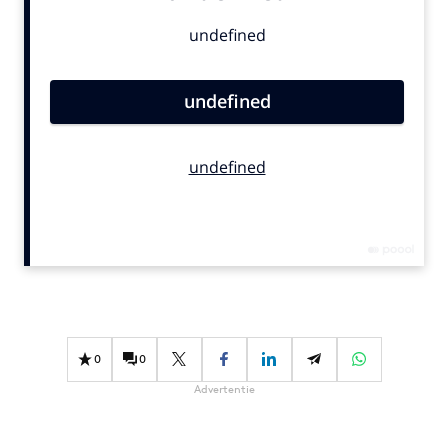
Bureaus
Campagnes
Carriere
Contentmarketing
Craft
Customer Experience
Data & Insights
Design
Digital transformation
Diversiteit
Effectiviteit
Gedragsverandering
0
0
Influencer marketing
Advertentie
Interne communicatie
Martech