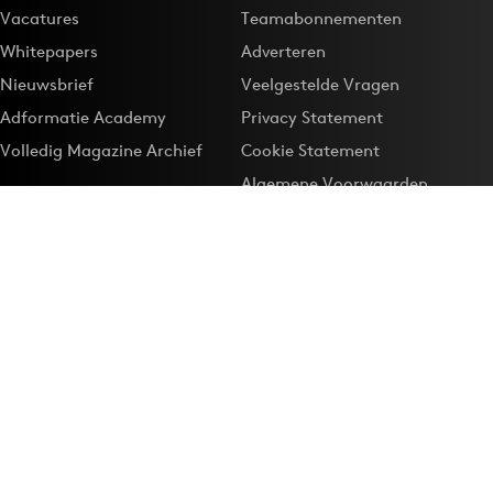
Vacatures
Teamabonnementen
Whitepapers
Adverteren
Nieuwsbrief
Veelgestelde Vragen
Adformatie Academy
Privacy Statement
Volledig Magazine Archief
Cookie Statement
Algemene Voorwaarden
Onze app
Maak Adformatie.nl je
Google-favoriet
Privacyinstellingen
Download de
Adformatie Nieuws App