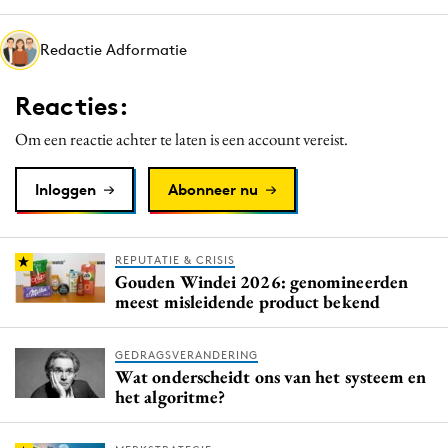
Media
Redactie Adformatie
Merkstrategie
PR
Reacties:
Programmatic
Om een reactie achter te laten is een account vereist.
Purpose Marketing
Reputatie & crisis
Inloggen
Abonneer nu
REPUTATIE & CRISIS
Gouden Windei 2026: genomineerden
meest misleidende product bekend
GEDRAGSVERANDERING
Wat onderscheidt ons van het systeem en
het algoritme?