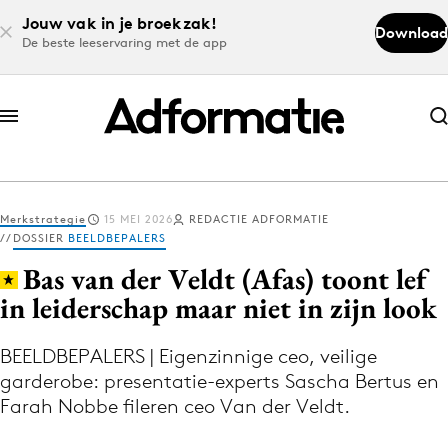
Jouw vak in je broekzak!
Download
De beste leeservaring met de app
Abonneer nu
Abonneer nu
Merkstrategie
15 MEI 2026
REDACTIE ADFORMATIE
Log in
DOSSIER
BEELDBEPALERS
Bas van der Veldt (Afas) toont lef
in leiderschap maar niet in zijn look
Download de app
Volg het laatste nieuws via de Adformatie
BEELDBEPALERS | Eigenzinnige ceo, veilige
Nieuws app
garderobe: presentatie-experts Sascha Bertus en
Farah Nobbe fileren ceo Van der Veldt.