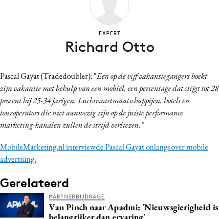
Bureaus
Campagnes
EXPERT
Carriere
Richard Otto
Contentmarketing
Craft
Pascal Gayat (Tradedoubler): "
Een op de vijf vakantiegangers boekt
Customer Experience
zijn vakantie met behulp van een mobiel, een percentage dat stijgt tot 28
Data & Insights
procent bij 25-34 jarigen. Luchtvaartmaatschappijen, hotels en
touroperators die niet aanwezig zijn op de juiste performance
Design
marketing-kanalen zullen de strijd verliezen."
Digital transformation
Diversiteit
MobileMarketing.nl interviewde Pascal Gayat onlangs over mobile
Effectiviteit
advertising.
Gedragsverandering
Gerelateerd
Influencer marketing
PARTNERBIJDRAGE
Interne communicatie
Van Pinch naar Apadmi: 'Nieuwsgierigheid is
Martech
belangrijker dan ervaring'