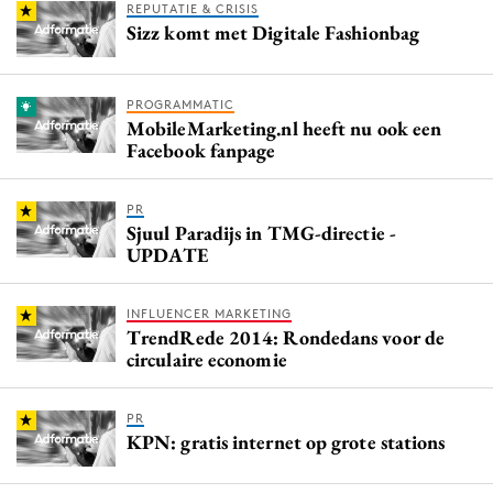
REPUTATIE & CRISIS
Sizz komt met Digitale Fashionbag
PROGRAMMATIC
MobileMarketing.nl heeft nu ook een
Facebook fanpage
PR
Sjuul Paradijs in TMG-directie -
UPDATE
INFLUENCER MARKETING
TrendRede 2014: Rondedans voor de
circulaire economie
PR
KPN: gratis internet op grote stations