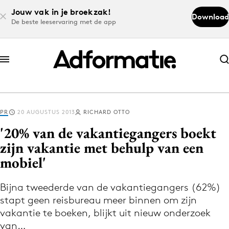
Jouw vak in je broekzak!
Download
De beste leeservaring met de app
Abonneer nu
Abonneer nu
PR
20 AUGUSTUS 2013
RICHARD OTTO
Log in
'20% van de vakantiegangers boekt
zijn vakantie met behulp van een
mobiel'
Download de app
Volg het laatste nieuws via de Adformatie
Bijna tweederde van de vakantiegangers (62%)
Nieuws app
stapt geen reisbureau meer binnen om zijn
vakantie te boeken, blijkt uit nieuw onderzoek
van…