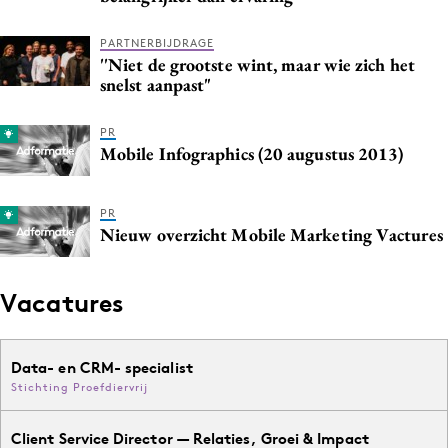
Media
PARTNERBIJDRAGE
Merkstrategie
''Niet de grootste wint, maar wie zich het
PR
snelst aanpast"
Programmatic
PR
Purpose Marketing
Mobile Infographics (20 augustus 2013)
Reputatie & crisis
PR
Nieuw overzicht Mobile Marketing Vactures
Vacatures
Data- en CRM- specialist
Stichting Proefdiervrij
Client Service Director — Relaties, Groei & Impact