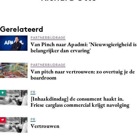
Bureaus
Campagnes
Carriere
Gerelateerd
Contentmarketing
PARTNERBIJDRAGE
Craft
Van Pinch naar Apadmi: 'Nieuwsgierigheid is
belangrijker dan ervaring'
Customer Experience
Data & Insights
PARTNERBIJDRAGE
Design
Van pitch naar vertrouwen: zo overtuig je de
boardroom
Digital transformation
Diversiteit
PR
Effectiviteit
[Inhaakdinsdag] de consument haakt in.
Friese carglass commercial krijgt navolging
Gedragsverandering
Influencer marketing
PR
Interne communicatie
Vertrouwen
Martech