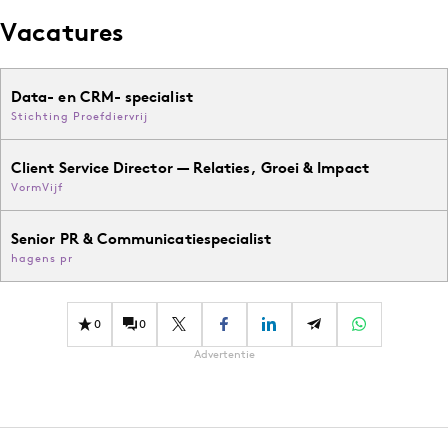
Media
Vacatures
Merkstrategie
PR
Data- en CRM- specialist
Programmatic
Stichting Proefdiervrij
Purpose Marketing
Client Service Director — Relaties, Groei & Impact
Reputatie & crisis
VormVijf
Senior PR & Communicatiespecialist
hagens pr
0
0
Advertentie