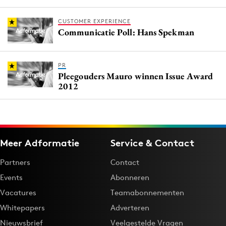
CUSTOMER EXPERIENCE
Communicatie Poll: Hans Spekman
PR
Pleegouders Mauro winnen Issue Award
2012
Meer Adformatie
Service & Contact
Partners
Contact
Events
Abonneren
Vacatures
Teamabonnementen
Whitepapers
Adverteren
Nieuwsbrief
Veelgestelde Vragen