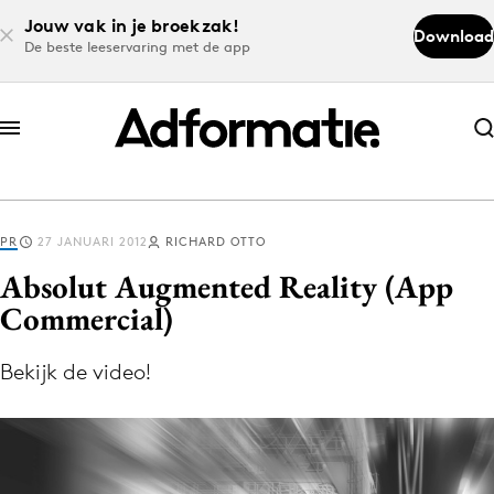
Jouw vak in je broekzak!
Download
De beste leeservaring met de app
Abonneer nu
Abonneer nu
PR
27 JANUARI 2012
RICHARD OTTO
Log in
Absolut Augmented Reality (App
Commercial)
Download de app
Volg het laatste nieuws via de Adformatie
Bekijk de video!
Nieuws app