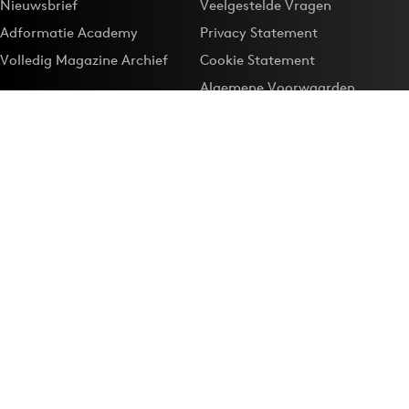
Nieuwsbrief
Veelgestelde Vragen
Adformatie Academy
Privacy Statement
Volledig Magazine Archief
Cookie Statement
Algemene Voorwaarden
Onze app
Maak Adformatie.nl je
Google-favoriet
Privacyinstellingen
Download de
Adformatie Nieuws App