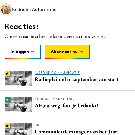
Media
Redactie Adformatie
Merkstrategie
Reacties:
PR
Programmatic
Om een reactie achter te laten is een account vereist.
Purpose Marketing
Inloggen
Abonneer nu
Reputatie & crisis
INTERNE COMMUNICATIE
Radioplein.nl in september van start
PURPOSE MARKETING
AH.eu weg, foutje bedankt!
PR
Communicatiemanager van het Jaar