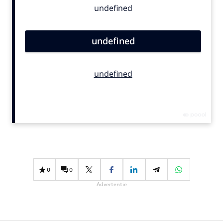
Bureaus
Campagnes
Carriere
Contentmarketing
Craft
Customer Experience
Data & Insights
Design
Digital transformation
Diversiteit
Effectiviteit
0
0
Gedragsverandering
Advertentie
Influencer marketing
Interne communicatie
Martech