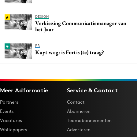
DESIGN
Verkiezing Communicatiemanager van
het Jaar
PR
Kuyt weg: is Fortis (te) traag?
Meer Adformatie
Service & Contact
Partners
Contact
Events
Abonneren
Vacatures
Teamabonnementen
Whitepapers
Adverteren