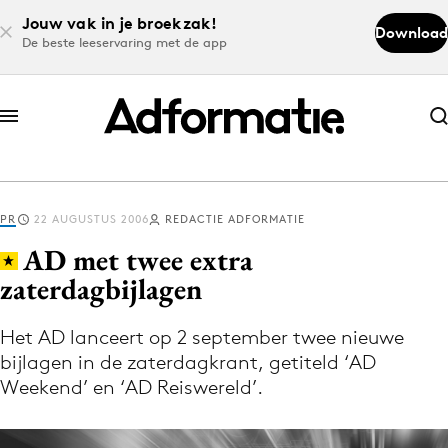
Jouw vak in je broekzak!
Download
De beste leeservaring met de app
Abonneer nu
Abonneer nu
PR
22 AUGUSTUS 2006
REDACTIE ADFORMATIE
Log in
AD met twee extra
zaterdagbijlagen
Download de app
Volg het laatste nieuws via de Adformatie
Het AD lanceert op 2 september twee nieuwe
bijlagen in de zaterdagkrant, getiteld ‘AD
Nieuws app
Weekend’ en ‘AD Reiswereld’.