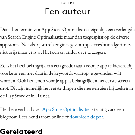
EXPERT
Bureaus
Een auteur
Campagnes
Carriere
Dat is het terrein van App Store Optimalisatie, eigenlijk een verlengde
Contentmarketing
van Search Engine Optimalisatie maar dan toegespitst op de diverse
Craft
app stores. Net als bij search engines geven app stores hun algoritmes
Customer Experience
niet prijs maar er is wel het een en ander over te zeggen.
Data & Insights
Zo is het heel belangrijk om een goede naam voor je app te kiezen. Bij
Design
voorkeur een met daarin de keywords waarop je gevonden wilt
Digital transformation
worden. Ook het icoon voor je app is belangrijk en het eerste screen
Diversiteit
shot. Dit zijn namelijk het eerste dingen die mensen zien bij zoeken in
de Play Store of in iTunes.
Effectiviteit
Gedragsverandering
Het hele verhaal over
App Store Optimalisatie
is te lang voor een
Influencer marketing
blogpost. Lees het daarom online of
download de pdf
.
Interne communicatie
Gerelateerd
Martech