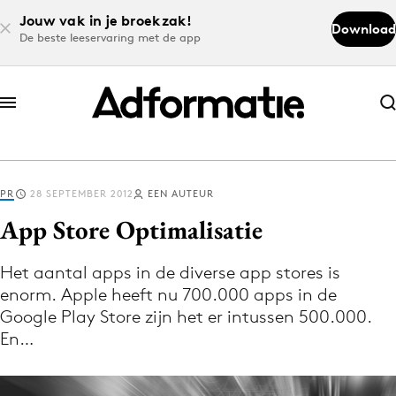
Jouw vak in je broekzak!
Download
De beste leeservaring met de app
Abonneer nu
Abonneer nu
PR
28 SEPTEMBER 2012
EEN AUTEUR
Log in
App Store Optimalisatie
Het aantal apps in de diverse app stores is
Download de app
enorm. Apple heeft nu 700.000 apps in de
Volg het laatste nieuws via de Adformatie
Google Play Store zijn het er intussen 500.000.
Nieuws app
En…