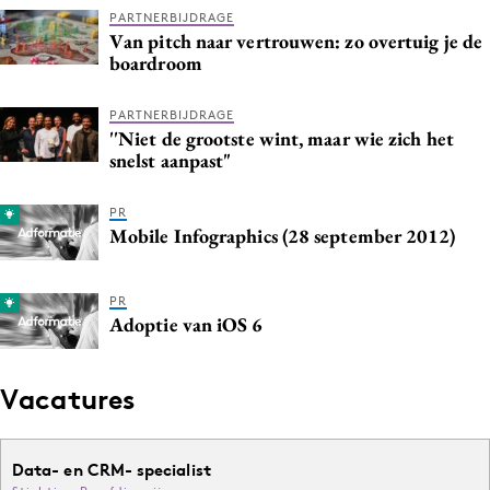
PARTNERBIJDRAGE
Media
Van pitch naar vertrouwen: zo overtuig je de
Merkstrategie
boardroom
PR
PARTNERBIJDRAGE
Programmatic
''Niet de grootste wint, maar wie zich het
Purpose Marketing
snelst aanpast"
Reputatie & crisis
PR
Mobile Infographics (28 september 2012)
PR
Adoptie van iOS 6
Vacatures
Data- en CRM- specialist