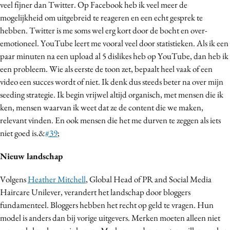
veel fijner dan Twitter. Op Facebook heb ik veel meer de
mogelijkheid om uitgebreid te reageren en een echt gesprek te
hebben. Twitter is me soms wel erg kort door de bocht en over-
emotioneel. YouTube leert me vooral veel door statistieken. Als ik een
paar minuten na een upload al 5 dislikes heb op YouTube, dan heb ik
een probleem. Wie als eerste de toon zet, bepaalt heel vaak of een
video een succes wordt of niet. Ik denk dus steeds beter na over mijn
seeding strategie. Ik begin vrijwel altijd organisch, met mensen die ik
ken, mensen waarvan ik weet dat ze de content die we maken,
relevant vinden. En ook mensen die het me durven te zeggen als iets
niet goed is.&
#39
;
Nieuw landschap
Volgens
Heather Mitchell
, Global Head of PR and Social Media
Haircare Unilever, verandert het landschap door bloggers
fundamenteel. Bloggers hebben het recht op geld te vragen. Hun
model is anders dan bij vorige uitgevers. Merken moeten alleen niet