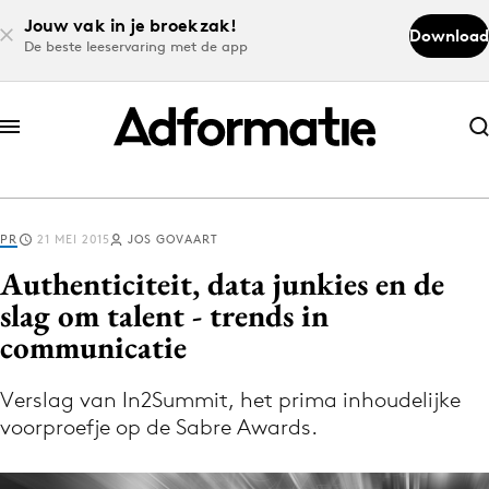
Jouw vak in je broekzak!
Download
De beste leeservaring met de app
Abonneer nu
Abonneer nu
PR
21 MEI 2015
JOS GOVAART
Log in
Authenticiteit, data junkies en de
slag om talent - trends in
communicatie
Download de app
Volg het laatste nieuws via de Adformatie
Verslag van In2Summit, het prima inhoudelijke
Nieuws app
voorproefje op de Sabre Awards.