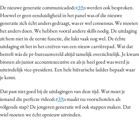
De nieuwe generatie communicado&
#39
;s werden ook besproken.
Hoewel er geen eenduidigheid in het panel was of die nieuwe
generatie zich écht anders gedraagt, was er wel consensus. We moeten
het anders doen. We hebben vooral andere skills nodig. De uitdaging
zit hem niet in de eerste functie, die lukt vaak nog wel. De échte
uitdaging zit het in het creëren van een nieuw carrièrepad. Wat dat
betreft wás de pr-bureauwereld altijd tamelijk overzichtelijk. Je kwam
binnen als junior accountexecutive en als je heel goed was werd je
uiteindelijk vice-president. Een hele hiërarische ladder bepaalt waar
je komt.
Dat past niet goed bij de uitdagingen van deze tijd. Wat moet je
iemand die perfecte video&
#39
;s maakt nu voorschotelen als
vólgende stap? De jongeren generatie wil ook stappen maken. Dat
wiel moeten we écht opnieuw uitvinden.