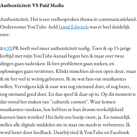
Authenticiteit VS Paid Media
Media
Merkstrategie
Authenticiteit. Het is een veelbesproken thema in communicatieland.
PR
Ondernemer YouTube -held
Jamal Edwards
was er heel duidelijk
over:
Programmatic
Purpose Marketing
&
#39
;PR heeft veel meer authenticiteit nodig. Toen ik op 15-jarige
Reputatie & crisis
leeftijd met mijn YouTube-kanaal begon ben ik maar over twee
dingen gaan nadenken: Ik ben problemen gaan zoeken, en
oplossingen gaan verzinnen. Klinkt misschien als een open deur, maar
ik zie het veel te weinig gebeuren. Ik zie wat fans van muzikanten
willen. Vervolgens kijk ik naar wat nog niemand doet, of nog beter,
nog niemand goed doet. En dan speel ik daar op in. Op dit moment is
dat vooral het maken van "culturele content". Waar komen
muzikanten vandaan, hoe hebben ze hun droom werkelijkheid
kunnen laten worden? Het liefst een beetje rauw, ja. En natuurlijk
stellen alle digitale middelen me in staat om steeds te verbeteren. Ik
word beter door feedback. Daarbij vind ik YouTube en Facebook