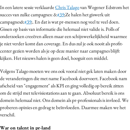
In een latere sessie verklaarde
Chris Talago
van Wegener Edstrom het
succes van zulke campagnes: &
#39
;Ze halen het giswerk uit
campagnes&
#39
;. En dat is wat pr-mensen nog veel te veel doen.
Gissen op basis van informatie die helemaal niet valide is. Polls of
onderzoeken creeëren alleen maar een schijnwerkelijkheid waarmee
je niet verder komt dan coverage. En dus zul je ook nooit als profit-
center gezien worden als je op deze manier naar campagnes blijft
kijken. Het nieuws halen is geen doel, hooguit een middel.
Volgens Talago moeten we ons ook vooral niet gek laten maken door
de veranderingen die met name Facebook doorvoert. Facebook nam
afscheid van "engagement" als KPI en ging volledig op bereik zitten
om de strijd met televisiestations aan te gaan. Absoluut bereik is ons
domein helemaal niet. Ons domein als pr-professionals is invloed. We
proberen opinies en gedrag te beïnvloeden. Daarmee maken we het
verschil.
War on talent in pr-land