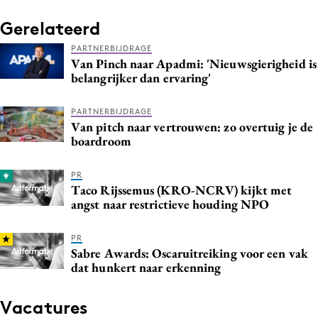
Gerelateerd
PARTNERBIJDRAGE
Van Pinch naar Apadmi: 'Nieuwsgierigheid is
belangrijker dan ervaring'
PARTNERBIJDRAGE
Van pitch naar vertrouwen: zo overtuig je de
boardroom
PR
Taco Rijssemus (KRO-NCRV) kijkt met
angst naar restrictieve houding NPO
PR
Sabre Awards: Oscaruitreiking voor een vak
dat hunkert naar erkenning
Vacatures