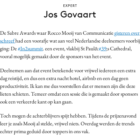
Bureaus
EXPERT
Jos Govaart
Campagnes
Carriere
De Sabre Awards waar Rocco Mooij van Communicatie
gisteren over
Contentmarketing
schreef
had een voorafje wat aan veel Nederlandse deelnemers voorbij
Craft
ging: De
#In2summit
. een event, vlakbij St Paul&
#39
;s Cathedral,
Customer Experience
vooral mogelijk gemaakt door de sponsors van het event.
Data & Insights
Deelnemen aan dat event betekende voor vrijwel iedereen een extra
Design
dag reistijd, en dus een extra nacht hotel, airbnb en een dag geen
Digital transformation
productiviteit. Ik kan me dus voorstellen dat er mensen zijn die deze
Diversiteit
lieten schieten. Temeer omdat een sessie die is gemaakt door sponsors
Effectiviteit
ook een verkeerde kant op kan gaan.
Gedragsverandering
Toch mogen de achterblijvers spijt hebben. Tijdens de prijzenavond
Influencer marketing
leer je zoals Mooij al stelde, vrijwel niets. Overdag werden de trends
Interne communicatie
echter prima geduid door toppers in ons vak.
Martech