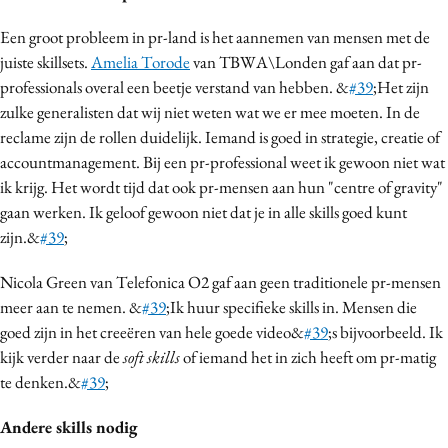
Een groot probleem in pr-land is het aannemen van mensen met de
juiste skillsets.
Amelia Torode
van TBWA\Londen gaf aan dat pr-
professionals overal een beetje verstand van hebben. &
#39
;Het zijn
zulke generalisten dat wij niet weten wat we er mee moeten. In de
reclame zijn de rollen duidelijk. Iemand is goed in strategie, creatie of
accountmanagement. Bij een pr-professional weet ik gewoon niet wat
ik krijg. Het wordt tijd dat ook pr-mensen aan hun "centre of gravity"
gaan werken. Ik geloof gewoon niet dat je in alle skills goed kunt
zijn.&
#39
;
Nicola Green van Telefonica O2 gaf aan geen traditionele pr-mensen
meer aan te nemen. &
#39
;Ik huur specifieke skills in. Mensen die
goed zijn in het creeëren van hele goede video&
#39
;s bijvoorbeeld. Ik
kijk verder naar de
soft skills
of iemand het in zich heeft om pr-matig
te denken.&
#39
;
Andere skills nodig