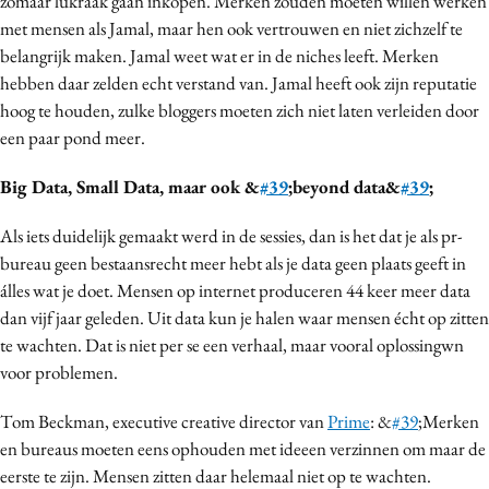
zomaar lukraak gaan inkopen. Merken zouden moeten willen werken
met mensen als Jamal, maar hen ook vertrouwen en niet zichzelf te
belangrijk maken. Jamal weet wat er in de niches leeft. Merken
hebben daar zelden echt verstand van. Jamal heeft ook zijn reputatie
hoog te houden, zulke bloggers moeten zich niet laten verleiden door
een paar pond meer.
Big Data, Small Data, maar ook &
#39
;beyond data&
#39
;
Als iets duidelijk gemaakt werd in de sessies, dan is het dat je als pr-
bureau geen bestaansrecht meer hebt als je data geen plaats geeft in
álles wat je doet. Mensen op internet produceren 44 keer meer data
dan vijf jaar geleden. Uit data kun je halen waar mensen écht op zitten
te wachten. Dat is niet per se een verhaal, maar vooral oplossingwn
voor problemen.
Tom Beckman, executive creative director van
Prime
: &
#39
;Merken
en bureaus moeten eens ophouden met ideeen verzinnen om maar de
eerste te zijn. Mensen zitten daar helemaal niet op te wachten.