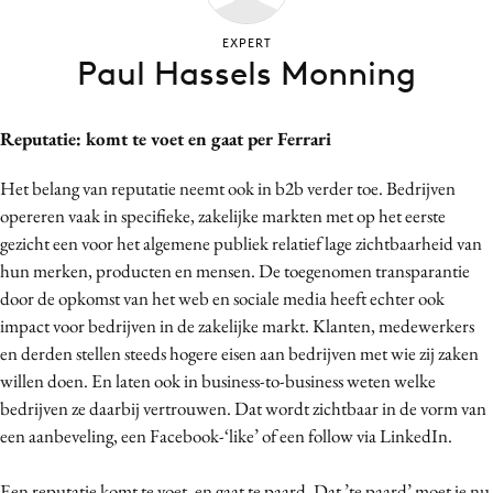
Bureaus
EXPERT
Campagnes
Paul Hassels Monning
Carriere
Contentmarketing
Reputatie: komt te voet en gaat per Ferrari
Craft
Customer Experience
Het belang van reputatie neemt ook in b2b verder toe. Bedrijven
opereren vaak in specifieke, zakelijke markten met op het eerste
Data & Insights
gezicht een voor het algemene publiek relatief lage zichtbaarheid van
Design
hun merken, producten en mensen. De toegenomen transparantie
Digital transformation
door de opkomst van het web en sociale media heeft echter ook
Diversiteit
impact voor bedrijven in de zakelijke markt. Klanten, medewerkers
Effectiviteit
en derden stellen steeds hogere eisen aan bedrijven met wie zij zaken
willen doen. En laten ook in business-to-business weten welke
Gedragsverandering
bedrijven ze daarbij vertrouwen. Dat wordt zichtbaar in de vorm van
Influencer marketing
een aanbeveling, een Facebook-‘like’ of een follow via LinkedIn.
Interne communicatie
Martech
Een reputatie komt te voet, en gaat te paard. Dat ’te paard’ moet je nu