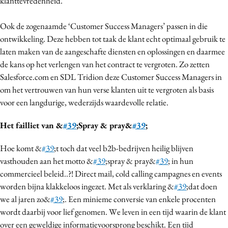
klanttevredenheid.
Ook de zogenaamde ‘Customer Success Managers’ passen in die
ontwikkeling. Deze hebben tot taak de klant echt optimaal gebruik te
laten maken van de aangeschafte diensten en oplossingen en daarmee
de kans op het verlengen van het contract te vergroten. Zo zetten
Salesforce.com en SDL Tridion deze Customer Success Managers in
om het vertrouwen van hun verse klanten uit te vergroten als basis
voor een langdurige, wederzijds waardevolle relatie.
Het failliet van &
#39
;Spray & pray&
#39
;
Hoe komt &
#39
;t toch dat veel b2b-bedrijven heilig blijven
vasthouden aan het motto &
#39
;spray & pray&
#39
; in hun
commercieel beleid..?! Direct mail, cold calling campagnes en events
worden bijna klakkeloos ingezet. Met als verklaring &
#39
;dat doen
we al jaren zo&
#39
;. Een minieme conversie van enkele procenten
wordt daarbij voor lief genomen. We leven in een tijd waarin de klant
over een geweldige informatievoorsprong beschikt. Een tijd