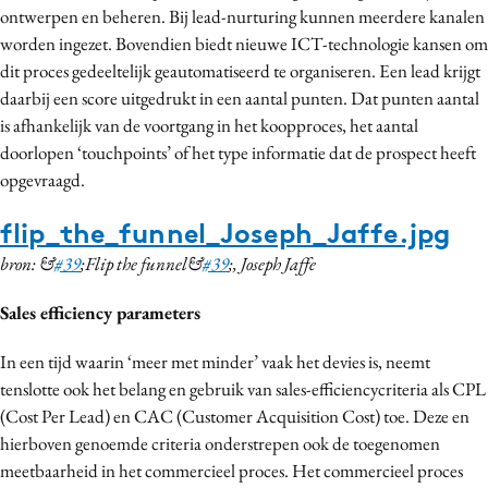
ontwerpen en beheren. Bij lead-nurturing kunnen meerdere kanalen
worden ingezet. Bovendien biedt nieuwe ICT-technologie kansen om
dit proces gedeeltelijk geautomatiseerd te organiseren. Een lead krijgt
daarbij een score uitgedrukt in een aantal punten. Dat punten aantal
is afhankelijk van de voortgang in het koopproces, het aantal
doorlopen ‘touchpoints’ of het type informatie dat de prospect heeft
opgevraagd.
flip_the_funnel_Joseph_Jaffe.jpg
bron: &
#39
;Flip the funnel&
#39
;, Joseph Jaffe
Sales efficiency parameters
In een tijd waarin ‘meer met minder’ vaak het devies is, neemt
tenslotte ook het belang en gebruik van sales-efficiencycriteria als CPL
(Cost Per Lead) en CAC (Customer Acquisition Cost) toe. Deze en
hierboven genoemde criteria onderstrepen ook de toegenomen
meetbaarheid in het commercieel proces. Het commercieel proces