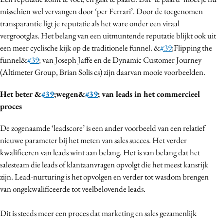
Media
misschien wel vervangen door ‘per Ferrari’. Door de toegenomen
transparantie ligt je reputatie als het ware onder een viraal
Merkstrategie
vergrootglas. Het belang van een uitmuntende reputatie blijkt ook uit
PR
een meer cyclische kijk op de traditionele funnel. &
#39
;Flipping the
Programmatic
funnel&
#39
; van Joseph Jaffe en de Dynamic Customer Journey
Purpose Marketing
(Altimeter Group, Brian Solis cs) zijn daarvan mooie voorbeelden.
Reputatie & crisis
Het beter &
#39
;wegen&
#39
; van leads in het commercieel
proces
De zogenaamde ‘leadscore’ is een ander voorbeeld van een relatief
nieuwe parameter bij het meten van sales succes. Het verder
kwalificeren van leads wint aan belang. Het is van belang dat het
salesteam die leads of klantaanvragen opvolgt die het meest kansrijk
zijn. Lead-nurturing is het opvolgen en verder tot wasdom brengen
van ongekwalificeerde tot veelbelovende leads.
Dit is steeds meer een proces dat marketing en sales gezamenlijk