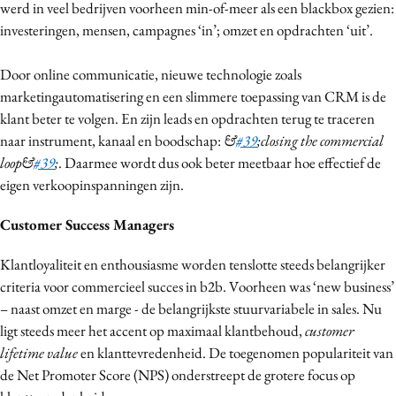
werd in veel bedrijven voorheen min-of-meer als een blackbox gezien:
investeringen, mensen, campagnes ‘in’; omzet en opdrachten ‘uit’.
Door online communicatie, nieuwe technologie zoals
marketingautomatisering en een slimmere toepassing van CRM is de
klant beter te volgen. En zijn leads en opdrachten terug te traceren
naar instrument, kanaal en boodschap:
&
#39
;closing the commercial
loop&
#39
;
. Daarmee wordt dus ook beter meetbaar hoe effectief de
eigen verkoopinspanningen zijn.
Customer Success Managers
Klantloyaliteit en enthousiasme worden tenslotte steeds belangrijker
criteria voor commercieel succes in b2b. Voorheen was ‘new business’
– naast omzet en marge - de belangrijkste stuurvariabele in sales. Nu
ligt steeds meer het accent op maximaal klantbehoud,
customer
lifetime value
en klanttevredenheid. De toegenomen populariteit van
de Net Promoter Score (NPS) onderstreept de grotere focus op