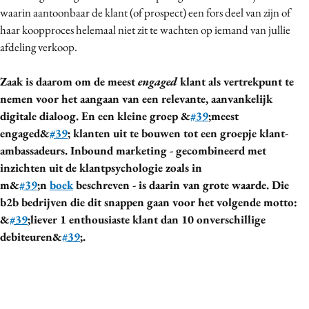
waarin aantoonbaar de klant (of prospect) een fors deel van zijn of
haar koopproces helemaal niet zit te wachten op iemand van jullie
afdeling verkoop.
Zaak is daarom om de meest
engaged
klant als vertrekpunt te
nemen voor het aangaan van een relevante, aanvankelijk
digitale dialoog. En een kleine groep &
#39
;meest
engaged&
#39
; klanten uit te bouwen tot een groepje klant-
ambassadeurs. Inbound marketing - gecombineerd met
inzichten uit de klantpsychologie zoals in
m&
#39
;n
boek
beschreven - is daarin van grote waarde. Die
b2b bedrijven die dit snappen gaan voor het volgende motto:
&
#39
;liever 1 enthousiaste klant dan 10 onverschillige
debiteuren&
#39
;.