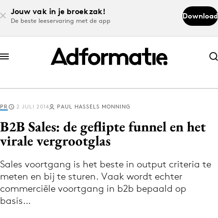
Jouw vak in je broekzak!
Download
De beste leeservaring met de app
Abonneer nu
Abonneer nu
PR
2 JULI 2014
PAUL HASSELS MONNING
Log in
B2B Sales: de geflipte funnel en het
virale vergrootglas
Download de app
Volg het laatste nieuws via de Adformatie
Sales voortgang is het beste in output criteria te
meten en bij te sturen. Vaak wordt echter
Nieuws app
commerciële voortgang in b2b bepaald op
basis…