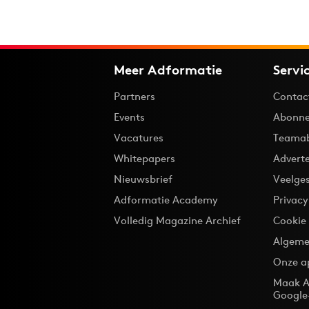
Meer Adformatie
Servi
Partners
Contac
Events
Abonne
Vacatures
Teama
Whitepapers
Advert
Nieuwsbrief
Veelge
Adformatie Academy
Privac
Volledig Magazine Archief
Cookie
Algeme
Onze a
Maak A
Google