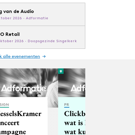
g van de Audio
ktober 2026 · Adformatie
O Retail
oktober 2026 · Doopsgezinde Singelkerk
jk alle evenementen
SIGN
PR
esselsKramer
Clickbaiting:
anceert
wat is het en
ampagne
wat kun je