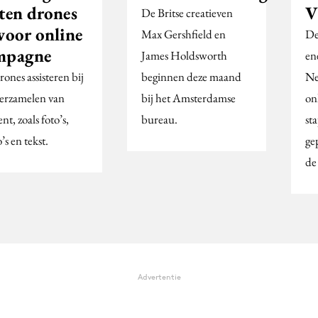
tten drones
V
De Britse creatieven
voor online
Max Gershfield en
De
mpagne
James Holdsworth
en
ones assisteren bij
beginnen deze maand
Ne
verzamelen van
bij het Amsterdamse
on
nt, zoals foto’s,
bureau.
st
’s en tekst.
ge
de
Advertentie