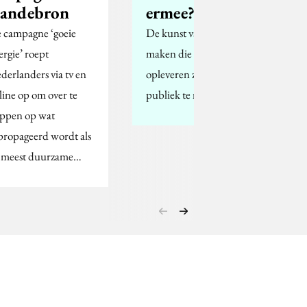
andebron
ermee?
 campagne ‘goeie
De kunst van koppen
ergie’ roept
maken die clicks
derlanders via tv en
opleveren zonder het
line op om over te
publiek te misleiden.
appen op wat
propageerd wordt als
 meest duurzame…