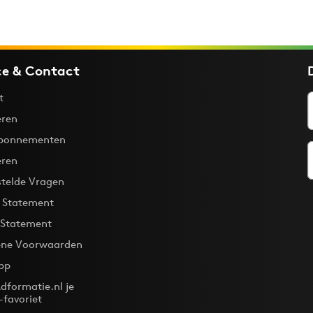
ce & Contact
t
ren
bonnementen
eren
stelde Vragen
y Statement
 Statement
ne Voorwaarden
pp
dformatie.nl je
-favoriet