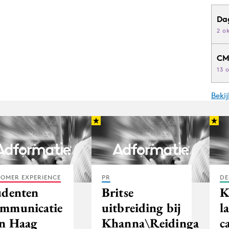
Da
2 o
CM
13 
Beki
OMER EXPERIENCE
PR
DE
udenten
Britse
K
mmunicatie
uitbreiding bij
l
n Haag
Khanna\Reidinga
c