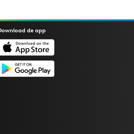
Download de
app