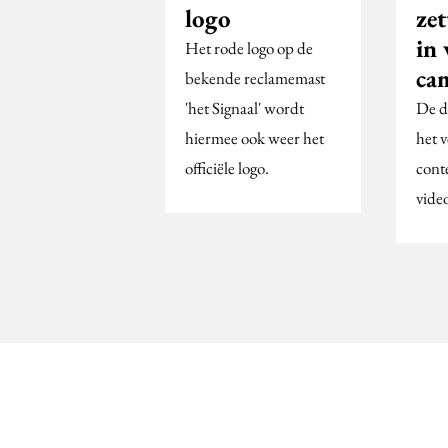
logo
ze
in 
Het rode logo op de
ca
bekende reclamemast
'het Signaal' wordt
De dr
hiermee ook weer het
het 
officiële logo.
conte
video