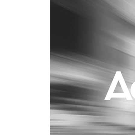
Carriere
Effectiviteit
Contentmarketing
Gedragsverand
Craft
Influencer mar
Customer Experience
Interne commu
Data & Insights
Martech