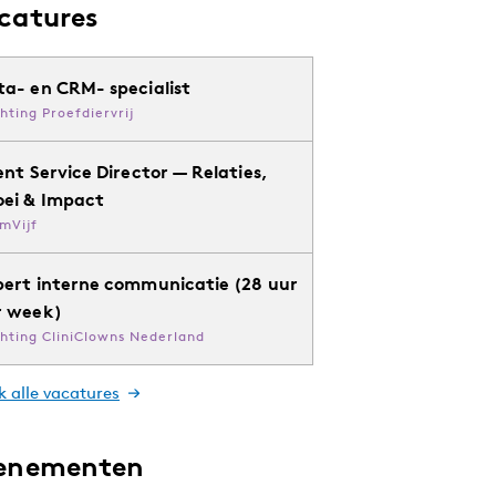
catures
ta- en CRM- specialist
chting Proefdiervrij
ent Service Director — Relaties,
oei & Impact
mVijf
pert interne communicatie (28 uur
r week)
chting CliniClowns Nederland
k alle vacatures
enementen