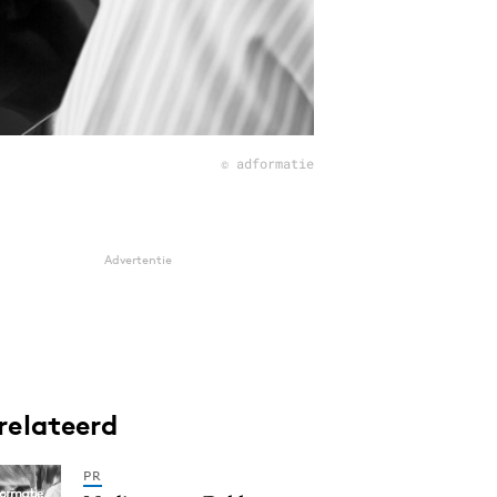
© adformatie
Advertentie
relateerd
PR