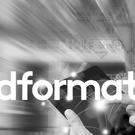
Programmatic
ering
Purpose Marketing
keting
Reputatie & crisis
nicatie