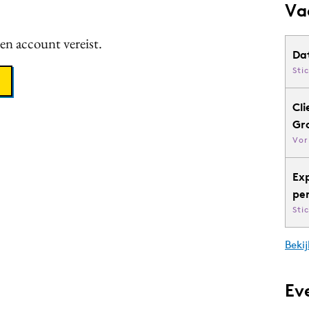
Va
een account vereist.
Da
Sti
Cli
Gr
Vor
Ex
pe
Sti
Bekij
Ev