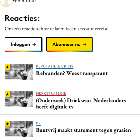
Een auteur
Media
Merkstrategie
Reacties:
PR
Om een reactie achter te laten is een account vereist.
Programmatic
Purpose Marketing
Inloggen
Abonneer nu
Reputatie & crisis
REPUTATIE & CRISIS
Rebranden? Wees transparant
MERKSTRATEGIE
(Onderzoek) Driekwart Nederlanders
heeft digitale tv
PR
Buutvrij maakt statement tegen graaien