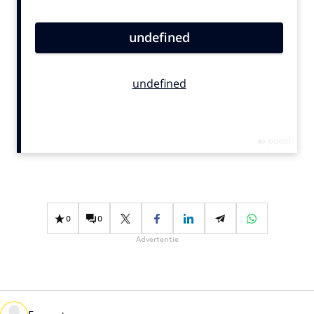
Bureaus
Campagnes
Carriere
Contentmarketing
Craft
Customer Experience
Data & Insights
Design
Digital transformation
Diversiteit
0
0
Effectiviteit
Advertentie
Gedragsverandering
Influencer marketing
Interne communicatie
Martech