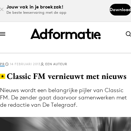
Jouw vak in je broekzak!
Download
De beste leeservaring met de app
Abonneer nu
Abonneer nu
PR
14 FEBRUARI 2013
EEN AUTEUR
Log in
Classic FM vernieuwt met nieuws
Nieuws wordt een belangrijke pijler van Classic
Download de app
FM. De zender gaat daarvoor samenwerken met
Volg het laatste nieuws via de Adformatie
de redactie van De Telegraaf.
Nieuws app