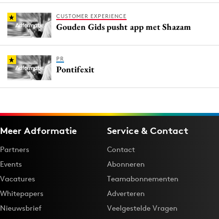
CUSTOMER EXPERIENCE
Gouden Gids pusht app met Shazam
PR
Pontifexit
Meer Adformatie
Service & Contact
Partners
Contact
Events
Abonneren
Vacatures
Teamabonnementen
Whitepapers
Adverteren
Nieuwsbrief
Veelgestelde Vragen