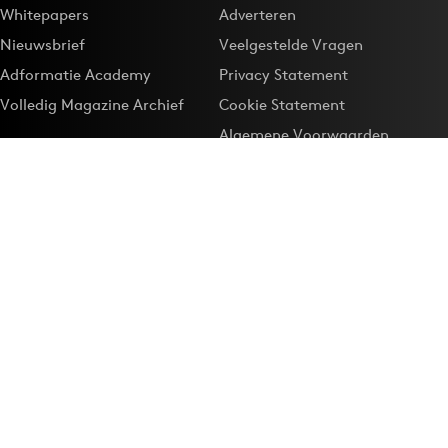
Whitepapers
Adverteren
Nieuwsbrief
Veelgestelde Vragen
Adformatie Academy
Privacy Statement
Volledig Magazine Archief
Cookie Statement
Algemene Voorwaarden
Onze app
Maak Adformatie.nl je
Google-favoriet
Privacyinstellingen
Download de
Adformatie Nieuws App