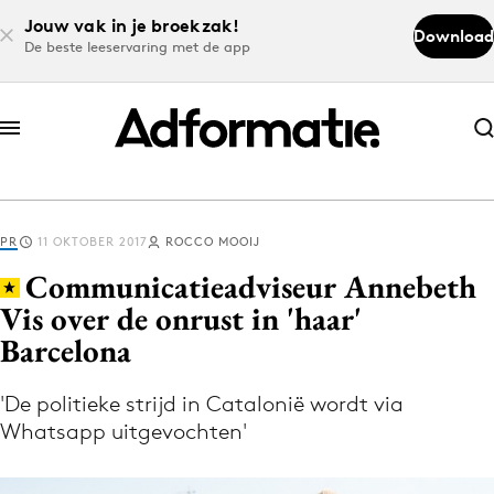
Jouw vak in je broekzak!
Download
De beste leeservaring met de app
Abonneer nu
Abonneer nu
PR
11 OKTOBER 2017
ROCCO MOOIJ
Log in
Communicatieadviseur Annebeth
Vis over de onrust in 'haar'
Barcelona
Download de app
Volg het laatste nieuws via de Adformatie
'De politieke strijd in Catalonië wordt via
Nieuws app
Whatsapp uitgevochten'