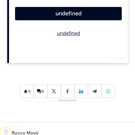
Bureaus
Campagnes
Carriere
Contentmarketing
Craft
Customer Experience
Data & Insights
Design
Digital transformation
Diversiteit
0
0
Effectiviteit
Advertentie
Gedragsverandering
Influencer marketing
Interne communicatie
Martech
Rocco Mooij