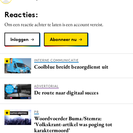
Media
Reacties:
Merkstrategie
Om een reactie achter te laten is een account vereist.
PR
Programmatic
Inloggen
Abonneer nu
Purpose Marketing
Reputatie & crisis
INTERNE COMMUNICATIE
Coolblue breidt bezorgdienst uit
ADVERTORIAL
De route naar digitaal succes
PR
Woordvoerder Buma/Stemra:
‘Volkskrant-artikel was poging tot
karaktermoord’