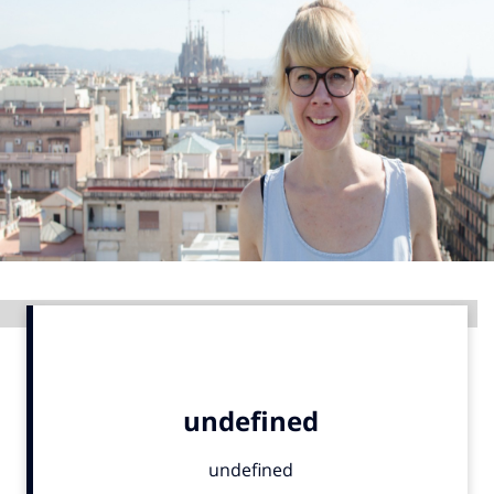
Menu
Home
9 sept: GenAI-training
12 nov: MarketingLive!
Adverteren
Events
Opleidingen
Advertentie
Vacatures
Academy
Partners
Topics
Artificial Intelligence