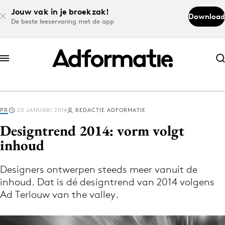
Jouw vak in je broekzak!
Download
De beste leeservaring met de app
Abonneer nu
Abonneer nu
PR
20 JANUARI 2014
REDACTIE ADFORMATIE
Log in
Designtrend 2014: vorm volgt
inhoud
Download de app
Volg het laatste nieuws via de Adformatie
Designers ontwerpen steeds meer vanuit de
inhoud. Dat is dé designtrend van 2014 volgens
Nieuws app
Ad Terlouw van the valley.