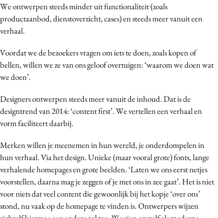
We ontwerpen steeds minder uit functionaliteit (zoals
Media
productaanbod, dienstoverzicht, cases) en steeds meer vanuit een
Merkstrategie
verhaal.
PR
Voordat we de bezoekers vragen om iets te doen, zoals kopen of
Programmatic
bellen, willen we ze van ons geloof overtuigen: ‘waarom we doen wat
Purpose Marketing
we doen’.
Reputatie & crisis
Designers ontwerpen steeds meer vanuit de inhoud. Dat is de
designtrend van 2014: ‘content first’. We vertellen een verhaal en
vorm faciliteert daarbij.
Merken willen je meenemen in hun wereld, je onderdompelen in
hun verhaal. Via het design. Unieke (maar vooral grote) fonts, lange
verhalende homepages en grote beelden. ‘Laten we ons eerst netjes
voorstellen, daarna mag je zeggen of je met ons in zee gaat’. Het is niet
voor niets dat veel content die gewoonlijk bij het kopje ‘over ons’
stond, nu vaak op de homepage te vinden is. Ontwerpers wijzen
zichzelf hiermee een andere rol toe. We zien onszelf als moderne