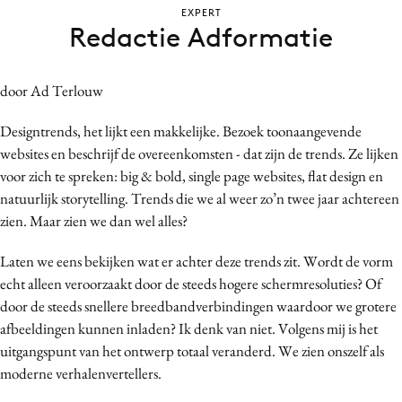
EXPERT
Bureaus
Redactie Adformatie
Campagnes
Carriere
door Ad Terlouw
Contentmarketing
Craft
Designtrends, het lijkt een makkelijke. Bezoek toonaangevende
Customer Experience
websites en beschrijf de overeenkomsten - dat zijn de trends. Ze lijken
voor zich te spreken: big & bold, single page websites, flat design en
Data & Insights
natuurlijk storytelling. Trends die we al weer zo’n twee jaar achtereen
Design
zien. Maar zien we dan wel alles?
Digital transformation
Diversiteit
Laten we eens bekijken wat er achter deze trends zit. Wordt de vorm
echt alleen veroorzaakt door de steeds hogere schermresoluties? Of
Effectiviteit
door de steeds snellere breedbandverbindingen waardoor we grotere
Gedragsverandering
afbeeldingen kunnen inladen? Ik denk van niet. Volgens mij is het
Influencer marketing
uitgangspunt van het ontwerp totaal veranderd. We zien onszelf als
Interne communicatie
moderne verhalenvertellers.
Martech