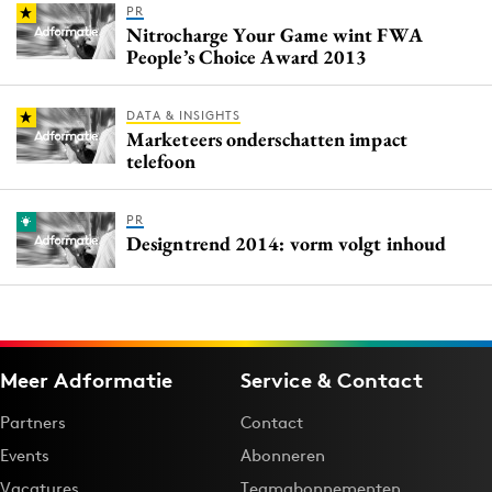
PR
Nitrocharge Your Game wint FWA
People’s Choice Award 2013
DATA & INSIGHTS
Marketeers onderschatten impact
telefoon
PR
Designtrend 2014: vorm volgt inhoud
Meer Adformatie
Service & Contact
Partners
Contact
Events
Abonneren
Vacatures
Teamabonnementen