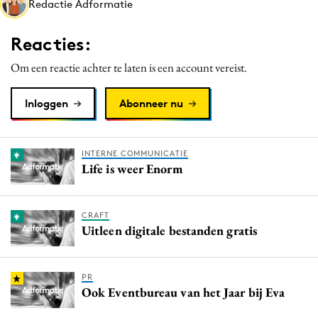
Redactie Adformatie
Media
Merkstrategie
Reacties:
PR
Om een reactie achter te laten is een account vereist.
Programmatic
Purpose Marketing
Inloggen
Abonneer nu
Reputatie & crisis
INTERNE COMMUNICATIE
Life is weer Enorm
CRAFT
Uitleen digitale bestanden gratis
PR
Ook Eventbureau van het Jaar bij Eva