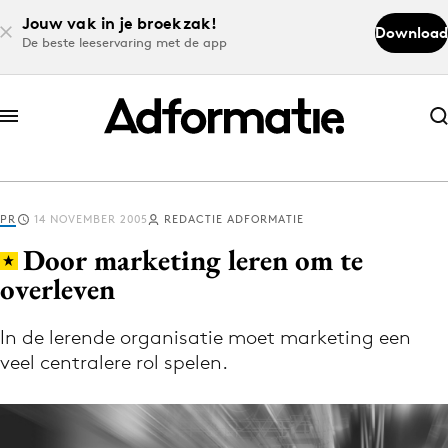
Jouw vak in je broekzak!
Download
De beste leeservaring met de app
Abonneer nu
Abonneer nu
PR
14 NOVEMBER 2005
REDACTIE ADFORMATIE
Log in
Door marketing leren om te
overleven
Download de app
Volg het laatste nieuws via de Adformatie
In de lerende organisatie moet marketing een
veel centralere rol spelen.
Nieuws app