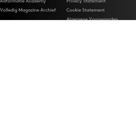
Adformatie Academy
Privacy Statement
Volledig Magazine Archief
Cookie Statement
Algemene Voorwaarden
Onze app
Maak Adformatie.nl je
Google-favoriet
Privacyinstellingen
Download de
Adformatie Nieuws App