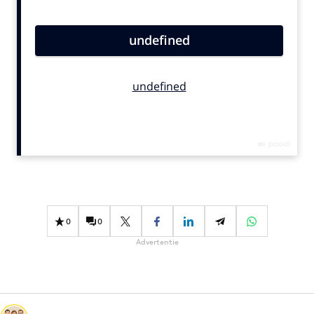
Bureaus
Campagnes
Carriere
Contentmarketing
Craft
Customer Experience
Data & Insights
Design
Digital transformation
Diversiteit
0
0
Effectiviteit
Advertentie
Gedragsverandering
Influencer marketing
Interne communicatie
Martech