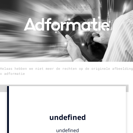
Menu
Home
9 sept: GenAI-training
12 nov: MarketingLive!
Adverteren
Helaas hebben we niet meer de rechten op de originele afbeelding
Events
© adformatie
Opleidingen
Vacatures
Advertentie
Academy
Partners
Topics
Artificial Intelligence