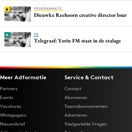
PROGRAMMATIC
Dieuwke Reehoorn creative director bsur
PR
Telegraaf: Yorin FM staat in de etalage
Meer Adformatie
Service & Contact
Partners
Contact
Events
Abonneren
Vacatures
Teamabonnementen
Whitepapers
Adverteren
Nieuwsbrief
Veelgestelde Vragen