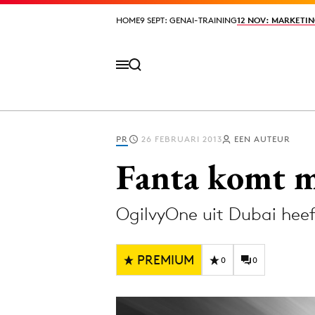
HOME
HOME
9 SEPT: GENAI-TRAINING
9 SEPT: GENAI-TRAINING
12 NOV: MARKETIN
12 NOV: MARKETIN
PR
26 FEBRUARI 2013
EEN AUTEUR
Volg het laatste nieuws via de Adformatie N
Fanta komt me
OgilvyOne uit Dubai heef
Topics
Artificial Intelligence
Design
PREMIUM
0
0
Bureaus
Digital transf
Campagnes
Diversiteit