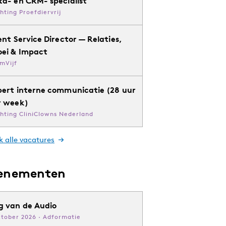
ta- en CRM- specialist
chting Proefdiervrij
ent Service Director — Relaties,
oei & Impact
mVijf
pert interne communicatie (28 uur
r week)
chting CliniClowns Nederland
k alle vacatures
enementen
g van de Audio
ktober 2026 · Adformatie