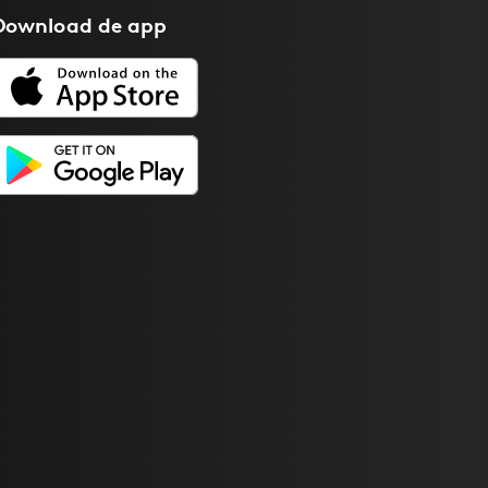
Download de
app