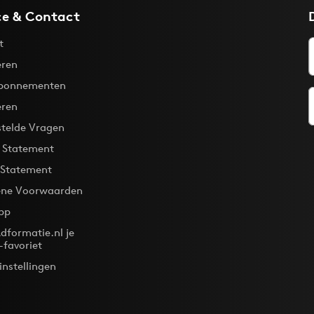
ce & Contact
t
ren
bonnementen
eren
stelde Vragen
y Statement
 Statement
ne Voorwaarden
pp
dformatie.nl je
-favoriet
instellingen