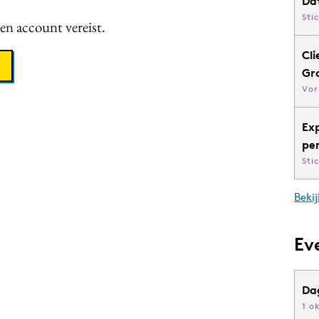
Da
Sti
een account vereist.
Cli
Gr
Vor
Ex
pe
Sti
Bekij
Ev
Da
1 o