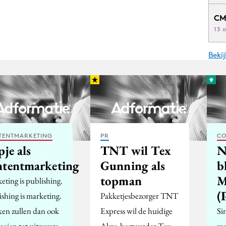
CM
13 
Beki
TENTMARKETING
PR
CO
pje als
TNT wil Tex
N
ntentmarketing
Gunning als
b
topman
M
eting is publishing.
(
ishing is marketing.
Pakketjesbezorger TNT
en zullen dan ook
Express wil de huidige
Si
oeien tot uitgevers.
Akzo-bestuurder Tex
we