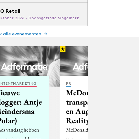
O Retail
oktober 2026 · Doopsgezinde Singelkerk
jk alle evenementen
NTENTMARKETING
PR
ieuwe
McDonalds:
logger: Antje
transparantie
eindersma
en Augmented
Polar)
Reality
nds vandaag hebben
McDonalds wordt
 een nieuwe blogster
transparanter over de