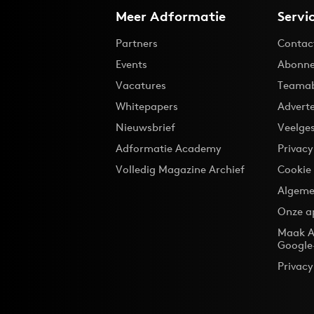
Meer Adformatie
Servi
Partners
Contac
Events
Abonne
Vacatures
Teama
Whitepapers
Advert
Nieuwsbrief
Veelge
Adformatie Academy
Privac
Volledig Magazine Archief
Cookie
Algeme
Onze a
Maak A
Google
Privacy