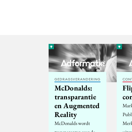
GEDRAGSVERANDERING
CON
McDonalds:
Fli
transparantie
co
en Augmented
Mark
Reality
Publ
McDonalds wordt
Merk
transparanter over de
uitgr