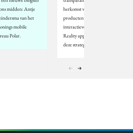
 ons midden: Antje
herkomst van hun
indersma van het
producten. Een
onings mobile
interactieve Augmented
reau Polar.
Reality app behoort tot
deze strategie.