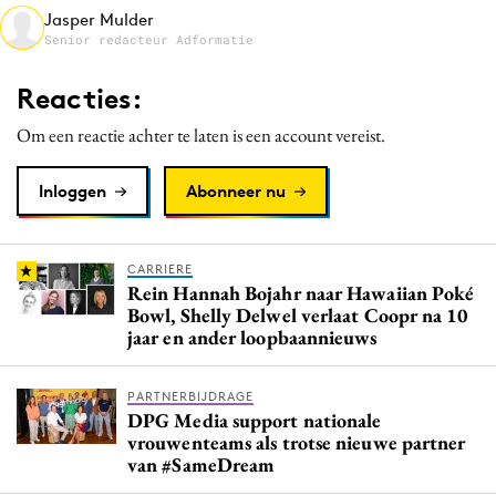
Jasper Mulder
Media
Senior redacteur Adformatie
Merkstrategie
PR
Reacties:
Programmatic
Om een reactie achter te laten is een account vereist.
Purpose Marketing
Reputatie & crisis
Inloggen
Abonneer nu
CARRIERE
Rein Hannah Bojahr naar Hawaiian Poké
Bowl, Shelly Delwel verlaat Coopr na 10
jaar en ander loopbaannieuws
PARTNERBIJDRAGE
DPG Media support nationale
vrouwenteams als trotse nieuwe partner
van #SameDream