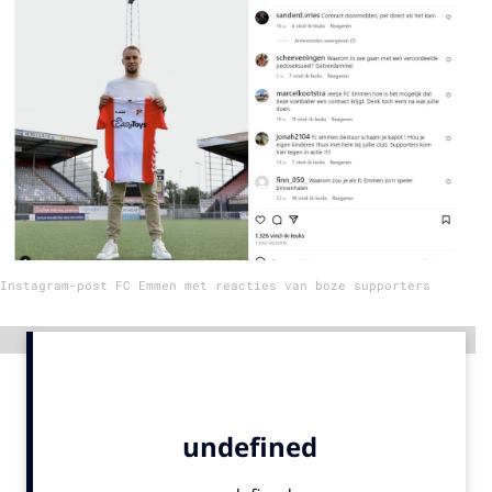
Menu
Home
9 sept: GenAI-training
12 nov: MarketingLive!
Adverteren
Events
Instagram-post FC Emmen met reacties van boze supporters
Opleidingen
Vacatures
Advertentie
Academy
Partners
Topics
Artificial Intelligence