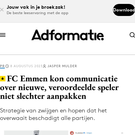
Jouw vak in je broekzak!
Download
De beste leeservaring met de app
Abonneer nu
Abonneer nu
PR
8 AUGUSTUS 2023
JASPER MULDER
Log in
FC Emmen kon communicatie
over nieuwe, veroordeelde speler
niet slechter aanpakken
Download de app
Volg het laatste nieuws via de Adformatie
Strategie van zwijgen en hopen dat het
Nieuws app
overwaait beschadigt alle partijen.