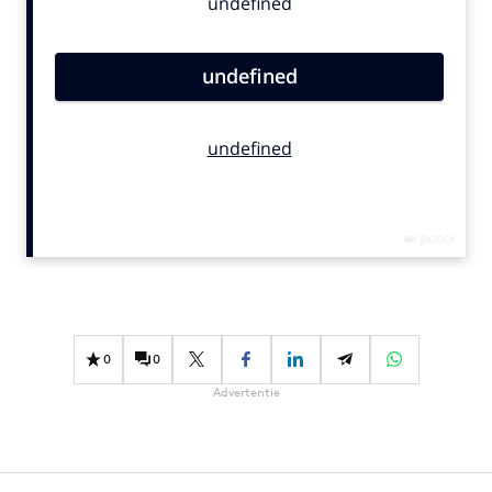
Bureaus
Campagnes
Carriere
Contentmarketing
Craft
Customer Experience
Data & Insights
Design
Digital transformation
Diversiteit
Effectiviteit
0
0
Gedragsverandering
Advertentie
Influencer marketing
Interne communicatie
Martech