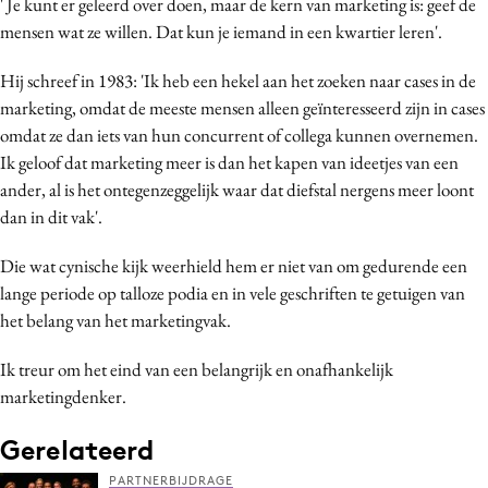
' Je kunt er geleerd over doen, maar de kern van marketing is: geef de
Media
mensen wat ze willen. Dat kun je iemand in een kwartier leren'.
Merkstrategie
Hij schreef in 1983: 'Ik heb een hekel aan het zoeken naar cases in de
PR
marketing, omdat de meeste mensen alleen geïnteresseerd zijn in cases
Programmatic
omdat ze dan iets van hun concurrent of collega kunnen overnemen.
Purpose Marketing
Ik geloof dat marketing meer is dan het kapen van ideetjes van een
Reputatie & crisis
ander, al is het ontegenzeggelijk waar dat diefstal nergens meer loont
dan in dit vak'.
Die wat cynische kijk weerhield hem er niet van om gedurende een
lange periode op talloze podia en in vele geschriften te getuigen van
het belang van het marketingvak.
Ik treur om het eind van een belangrijk en onafhankelijk
marketingdenker.
Gerelateerd
PARTNERBIJDRAGE