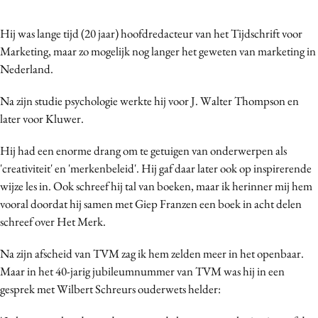
Bureaus
Hij was lange tijd (20 jaar) hoofdredacteur van het Tijdschrift voor
Campagnes
Marketing, maar zo mogelijk nog langer het geweten van marketing in
Carriere
Nederland.
Contentmarketing
Craft
Na zijn studie psychologie werkte hij voor J. Walter Thompson en
later voor Kluwer.
Customer Experience
Data & Insights
Hij had een enorme drang om te getuigen van onderwerpen als
Design
'creativiteit' en 'merkenbeleid'. Hij gaf daar later ook op inspirerende
Digital transformation
wijze les in. Ook schreef hij tal van boeken, maar ik herinner mij hem
vooral doordat hij samen met Giep Franzen een boek in acht delen
Diversiteit
schreef over Het Merk.
Effectiviteit
Gedragsverandering
Na zijn afscheid van TVM zag ik hem zelden meer in het openbaar.
Influencer marketing
Maar in het 40-jarig jubileumnummer van TVM was hij in een
gesprek met Wilbert Schreurs ouderwets helder:
Interne communicatie
Martech