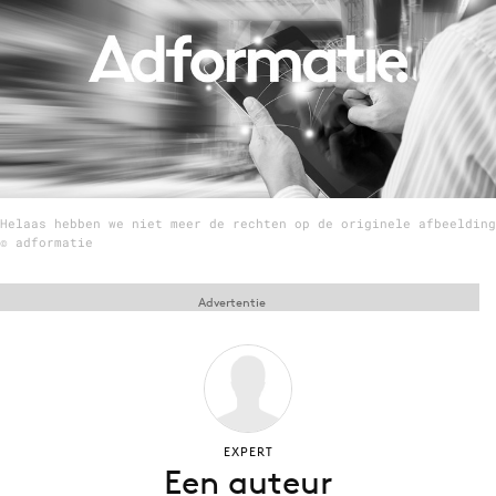
Menu
Home
9 sept: GenAI-training
12 nov: MarketingLive!
Helaas hebben we niet meer de rechten op de originele afbeelding
Adverteren
© adformatie
Events
Opleidingen
Advertentie
Vacatures
Academy
Partners
Topics
EXPERT
Een auteur
Artificial Intelligence