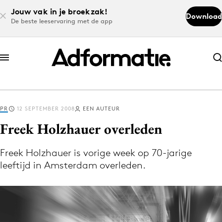
Jouw vak in je broekzak!
Download
De beste leeservaring met de app
Abonneer nu
Abonneer nu
PR
12 SEPTEMBER 2008
EEN AUTEUR
Log in
Freek Holzhauer overleden
Freek Holzhauer is vorige week op 70-jarige
Download de app
leeftijd in Amsterdam overleden.
Volg het laatste nieuws via de Adformatie
Nieuws app