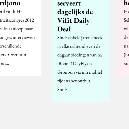
rdjono
h
serveert
dagelijks de
ril vindt Het
He
Vifit Daily
titeitscongres 2012
Sel
Deal
s. In aanloop naar
wi
congres interviewen
de
Sinds enkele jaren check
erschillende
na
ik elke ochtend even de
kers. Over hun
(h
dagaanbiedingen van oa
 en…
sa
iBood, 1DayFly en
Groupon via mn mobiel
tijdens het ontbijt.
Sinds…