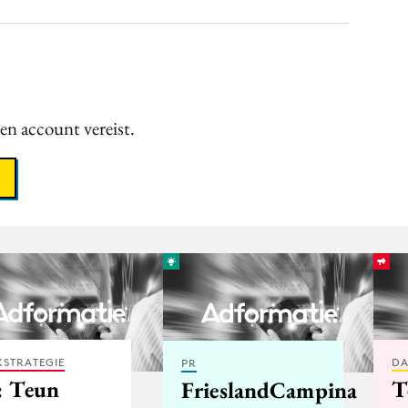
een account vereist.
STRATEGIE
DA
PR
: Teun
T
FrieslandCampina