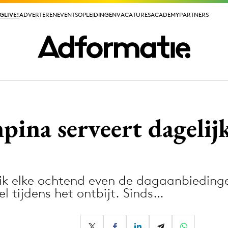
GLIVE!
GLIVE!
ADVERTEREN
ADVERTEREN
EVENTS
EVENTS
OPLEIDINGEN
OPLEIDINGEN
VACATURES
VACATURES
ACADEMY
ACADEMY
PARTNERS
PARTNERS
ieuws app
ina serveert dagelijk
 ik elke ochtend even de dagaanbieding
Media
 tijdens het ontbijt. Sinds…
ormation
Merkstrategie
PR