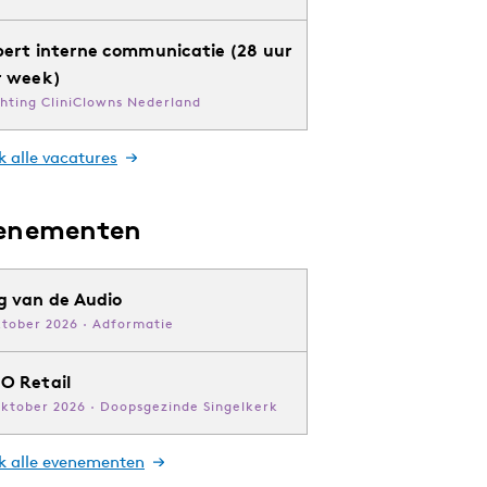
pert interne communicatie (28 uur
r week)
chting CliniClowns Nederland
k alle vacatures
enementen
g van de Audio
ktober 2026 · Adformatie
O Retail
oktober 2026 · Doopsgezinde Singelkerk
jk alle evenementen