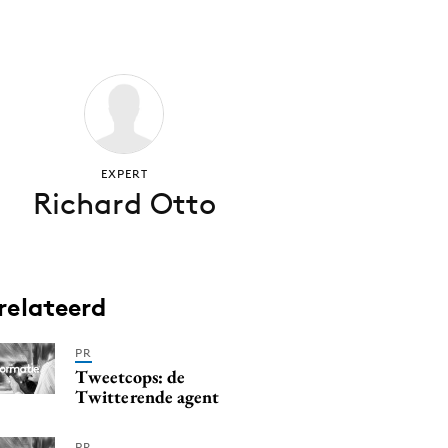
EXPERT
Richard Otto
relateerd
PR
Tweetcops: de
Twitterende agent
PR