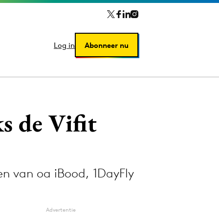
Log in
Log in
Abonneer nu
Abonneer nu
s de Vifit
en van oa iBood, 1DayFly
Advertentie