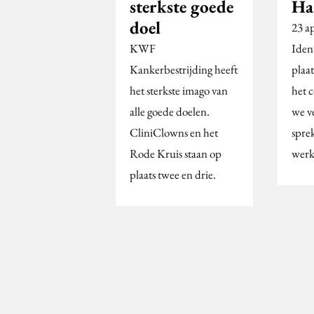
sterkste goede
Ha
doel
23 ap
KWF
Iden
Kankerbestrijding heeft
plaat
het sterkste imago van
het 
alle goede doelen.
we v
CliniClowns en het
spre
Rode Kruis staan op
werk
plaats twee en drie.