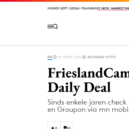
HOME
HOME
9 SEPT: GENAI-TRAINING
9 SEPT: GENAI-TRAINING
12 NOV: MARKETIN
12 NOV: MARKETIN
PR
21 APRIL 2012
RICHARD OTTO
Volg het laatste nieuws via de Adformatie N
FrieslandCamp
Daily Deal
Topics
Sinds enkele jaren check
Artificial Intelligence
Design
en Groupon via mn mobiel
Bureaus
Digital transf
Campagnes
Diversiteit
0
0