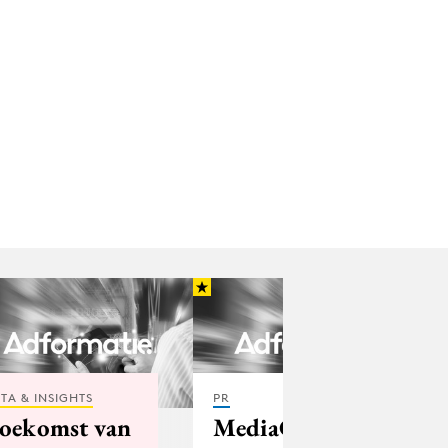
TA & INSIGHTS
PR
oekomst van
MediaCom