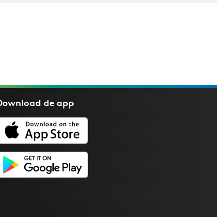
Download de
app