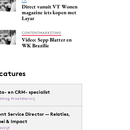
Direct vanuit VT Wonen
magazine iets kopen met
Layar
CONTENTMARKETING
Video: Sepp Blatter en
WK Brazilie
catures
ta- en CRM- specialist
chting Proefdiervrij
ent Service Director — Relaties,
oei & Impact
mVijf