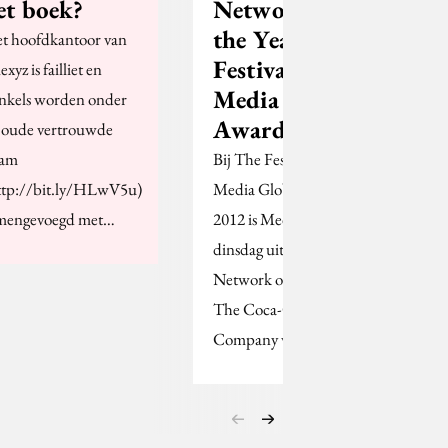
et boek?
Network of
the Year bij
t hoofdkantoor van
Festival of
exyz is failliet en
Media Global
nkels worden onder
Awards
 oude vertrouwde
am
Bij The Festival of
ttp://bit.ly/HLwV5u)
Media Global Awards
mengevoegd met…
2012 is MediaCom
dinsdag uitgeroepen tot
Network of the Year.
The Coca-Cola
Company werd…