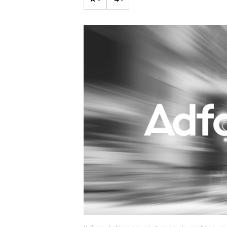
Carriere
Effectiviteit
Contentmarketing
Gedragsverand
Craft
Influencer mar
Customer Experience
Interne commu
Data & Insights
Martech