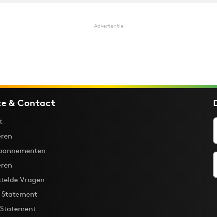
Advertentie
ce & Contact
t
ren
bonnementen
eren
stelde Vragen
y Statement
 Statement