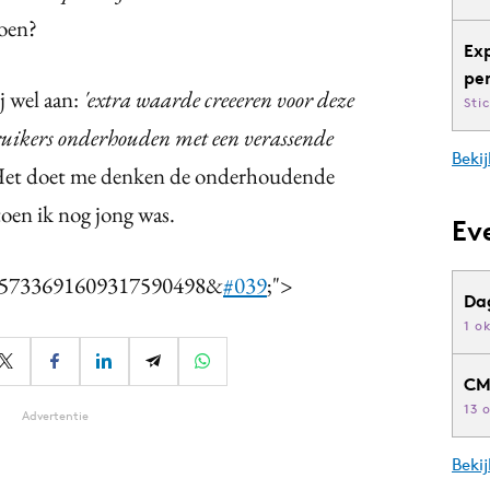
doen?
Ex
pe
j wel aan:
'extra waarde creeeren voor deze
Sti
ruikers onderhouden met een verassende
Bekij
et doet me denken de onderhoudende
oen ik nog jong was.
Ev
l#5733691609317590498&
#039
;">
Da
1 o
CM
13 
Advertentie
Beki