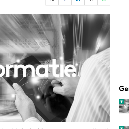
Programmatic
ering
Purpose Marketing
keting
Reputatie & crisis
nicatie
Ge