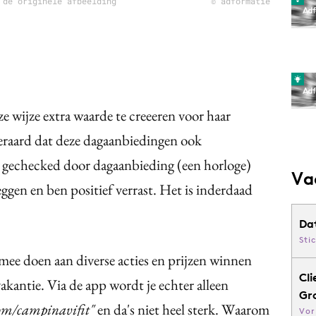
 de originele afbeelding
© adformatie
 wijze extra waarde te creeeren voor haar
eraard dat deze dagaanbiedingen ook
et gechecked door dagaanbieding (een horloge)
Va
 leggen en ben positief verrast. Het is inderdaad
Da
Sti
mee doen aan diverse acties en prijzen winnen
Cli
akantie. Via de app wordt je echter alleen
Gr
om/campinavifit"
en da's niet heel sterk. Waarom
Vor