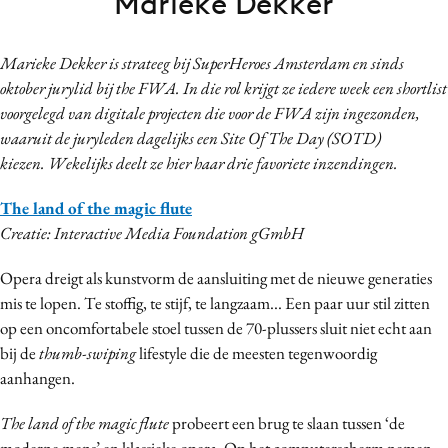
Marieke Dekker
Bureaus
Campagnes
Marieke Dekker is strateeg bij SuperHeroes Amsterdam en sinds
Carriere
oktober jurylid bij the FWA. In die rol krijgt ze iedere week een shortlist
Contentmarketing
voorgelegd van digitale projecten die voor de FWA zijn ingezonden,
waaruit de juryleden dagelijks een Site Of The Day (SOTD)
Craft
kiezen. Wekelijks deelt ze hier haar drie favoriete inzendingen.
Customer Experience
Data & Insights
The land of the magic flute
Design
Creatie: Interactive Media Foundation gGmbH
Digital transformation
Opera dreigt als kunstvorm de aansluiting met de nieuwe generaties
Diversiteit
mis te lopen. Te stoffig, te stijf, te langzaam... Een paar uur stil zitten
Effectiviteit
op een oncomfortabele stoel tussen de 70-plussers sluit niet echt aan
Gedragsverandering
bij de
thumb-swiping
lifestyle die de meesten tegenwoordig
aanhangen.
Influencer marketing
Interne communicatie
The land of the magic flute
probeert een brug te slaan tussen ‘de
Martech
moderne mens’ en klassieke opera. Op het computerscherm nemen