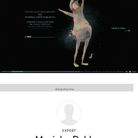
Menu
Home
9 sept: GenAI-training
12 nov: MarketingLive!
Adverteren
Events
Opleidingen
Advertentie
Vacatures
Academy
Partners
Topics
EXPERT
Artificial Intelligence