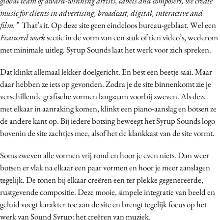
global team of award-winning artists, labels and composers, we create
music for clients in advertising, broadcast, digital, interactive and
film.”
That’s it. Op deze site geen eindeloos bureau-geblaat. Wel een
Featured work
sectie in de vorm van een stuk of tien video’s, wederom
met minimale uitleg. Syrup Sounds laat het werk voor zich spreken.
Dat klinkt allemaal lekker doelgericht. En best een beetje saai. Maar
daar hebben ze iets op gevonden. Zodra je de site binnenkomt zie je
verschillende grafische vormen langzaam voorbij zweven. Als deze
met elkaar in aanraking komen, klinkt een piano-aanslag en botsen ze
de andere kant op. Bij iedere botsing beweegt het Syrup Sounds logo
bovenin de site zachtjes mee, alsof het de klankkast van de site vormt.
Soms zweven alle vormen vrij rond en hoor je even niets. Dan weer
botsen er vlak na elkaar een paar vormen en hoor je meer aanslagen
tegelijk. De tonen bij elkaar creëren een ter plekke gegenereerde,
rustgevende compositie. Deze mooie, simpele integratie van beeld en
geluid voegt karakter toe aan de site en brengt tegelijk focus op het
werk van Sound Syrup: het creëren van muziek.