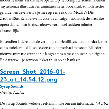
Media
mysterieuze illustraties en animaties in stripboekstijl, atmosferische
geluiden en zeven aria’s je mee op een reis door Mozart’s Die
Merkstrategie
Zauberflöte. Een belevenis voor de zintuigen, zoals ook de klassieke
PR
opera dat is, maar in deze nieuwe vorm wel stukken minder
Programmatic
afstandelijk.
Purpose Marketing
Bovendien is deze digitale vertaling aanzienlijk sneller, doordat je met
Reputatie & crisis
een subtiele muisklik steeds iets aan het verhaal toevoegt. Bij iedere
nieuwe animatie verander je langzaam van toeschouwer in dirigent.
En dat terwijl je gewoon lekker thuis op de bank zit.
Screen_Shot_2016-01-
23_at_14.54.12.png
Syrup Sounds
Creatie: Nation
De Syrup Sounds website geeft minimale bureau informatie
: “With a