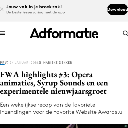
Jouw vak in je broekzak!
Download
De beste leeservaring met de app
Abonneer nu
Abonneer nu
PR
24 JANUARI 2016
MARIEKE DEKKER
Log in
FWA highlights #3: Opera
animaties, Syrup Sounds en een
experimentele nieuwjaarsgroet
Download de app
Volg het laatste nieuws via de Adformatie
Een wekelijkse recap van de favoriete
Nieuws app
inzendingen voor de Favorite Website Awards.u