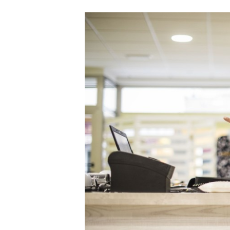
Carriere
Effectiviteit
Contentmarketing
Gedragsverand
Craft
Influencer mar
Customer Experience
Interne commu
Data & Insights
Martech