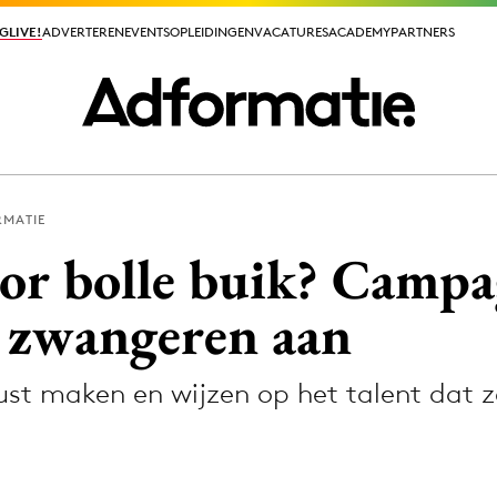
GLIVE!
GLIVE!
ADVERTEREN
ADVERTEREN
EVENTS
EVENTS
OPLEIDINGEN
OPLEIDINGEN
VACATURES
VACATURES
ACADEMY
ACADEMY
PARTNERS
PARTNERS
RMATIE
ieuws app
or bolle buik? Campa
e zwangeren aan
st maken en wijzen op het talent dat z
Media
ormation
Merkstrategie
PR