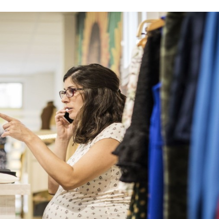
Programmatic
ering
Purpose Marketing
keting
Reputatie & crisis
nicatie