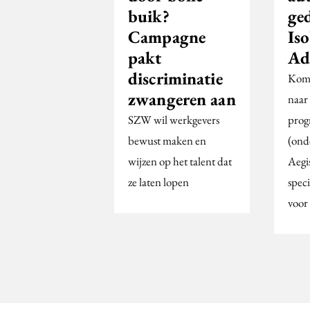
buik?
ge
Campagne
Iso
pakt
Ad
discriminatie
Kom 
zwangeren aan
naar
SZW wil werkgevers
prog
bewust maken en
(ond
wijzen op het talent dat
Aegi
ze laten lopen
spec
voor