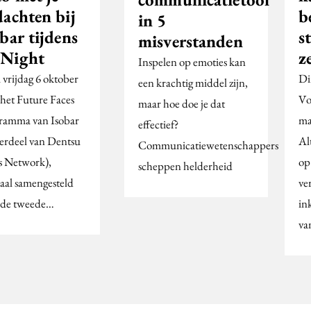
dachten bij
b
in 5
bar tijdens
s
misverstanden
Night
z
Inspelen op emoties kan
vrijdag 6 oktober
Di
een krachtig middel zijn,
 het Future Faces
Vo
maar hoe doe je dat
ramma van Isobar
ma
effectief?
erdeel van Dentsu
Al
Communicatiewetenschappers
s Network),
op
scheppen helderheid
iaal samengesteld
ve
 de tweede…
in
va