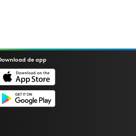
Download de
app