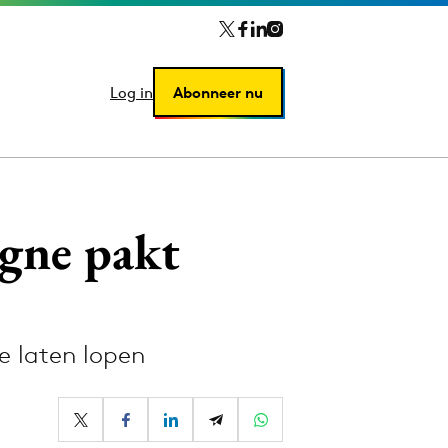
Log in
Log in
Abonneer nu
Abonneer nu
gne pakt
e laten lopen