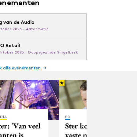
enementen
g van de Audio
ktober 2026 · Adformatie
O Retail
oktober 2026 · Doopsgezinde Singelkerk
jk alle evenementen
DIA
PR
ter: 'Van veel
Ster komt met
anten is
vaste prijs