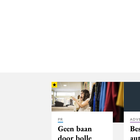
PR
ADV
Geen baan
Be
door bolle
aut