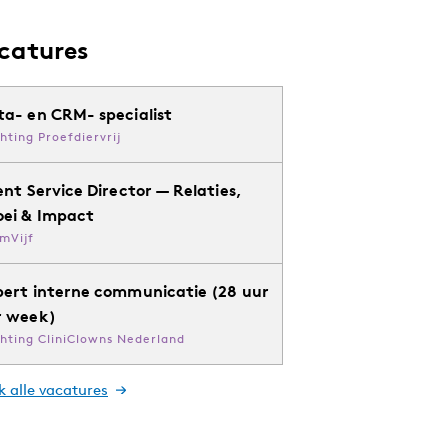
catures
ta- en CRM- specialist
chting Proefdiervrij
ent Service Director — Relaties,
oei & Impact
mVijf
pert interne communicatie (28 uur
r week)
chting CliniClowns Nederland
k alle vacatures