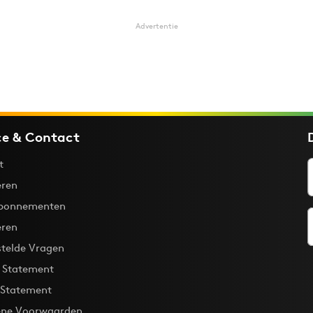
Advertentie
ce & Contact
t
ren
bonnementen
eren
stelde Vragen
y Statement
 Statement
ne Voorwaarden