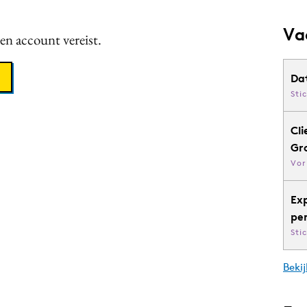
Va
een account vereist.
Da
Sti
Cli
Gr
Vor
Ex
pe
Sti
Bekij