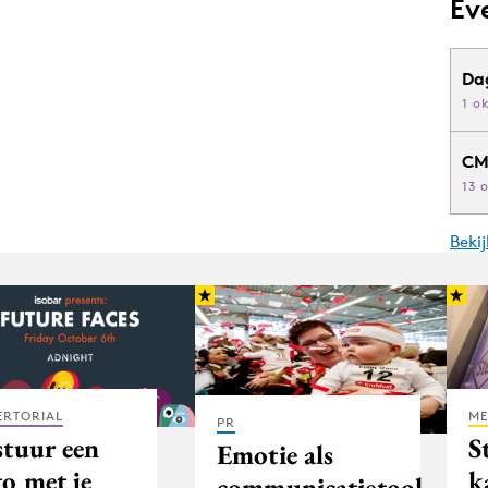
Ev
Da
1 o
CM
13 
Beki
ERTORIAL
ME
PR
stuur een
S
Emotie als
o met je
k
communicatietool