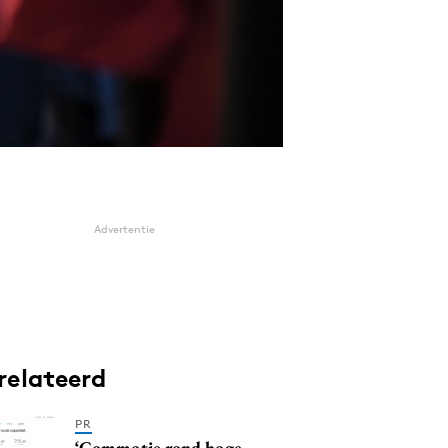
Advertentie
relateerd
PR
‘Commotie rond hoge