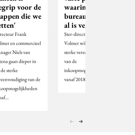
egrip voor de
waarin
tappen die we
bureaukorting
etten'
al is verwerkt
recteur Frank
Ster-directeur Frank
lmer en commercieel
Volmer wil naar een
nager Niels van
sterke vereenvoudiging
tena gaan dieper in
van de
 de sterke
inkoopmogelijkheden
reenvoudiging van de
vanaf 2018.
koopmogelijkheden
naf…