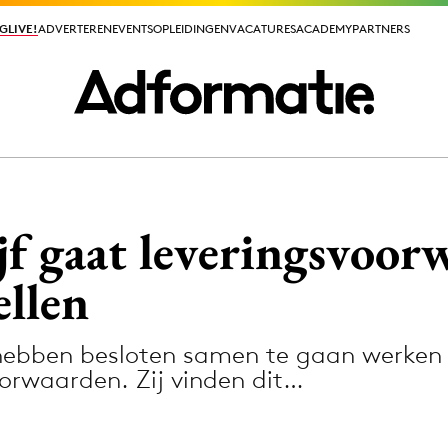
GLIVE!
GLIVE!
ADVERTEREN
ADVERTEREN
EVENTS
EVENTS
OPLEIDINGEN
OPLEIDINGEN
VACATURES
VACATURES
ACADEMY
ACADEMY
PARTNERS
PARTNERS
ieuws app
jf gaat leveringsvoor
ellen
 hebben besloten samen te gaan werken 
Media
orwaarden. Zij vinden dit…
ormation
Merkstrategie
PR