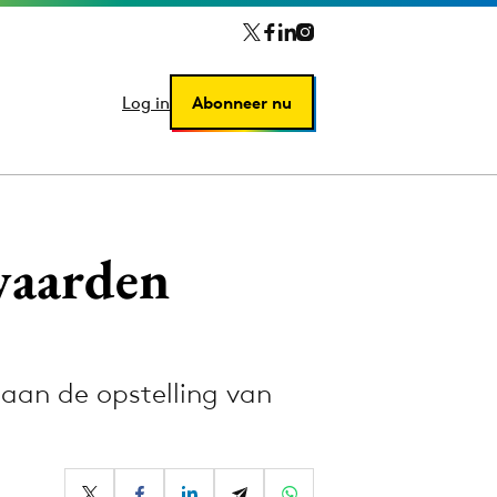
Log in
Log in
Abonneer nu
Abonneer nu
waarden
aan de opstelling van