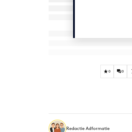
0
0
Redactie Adformatie