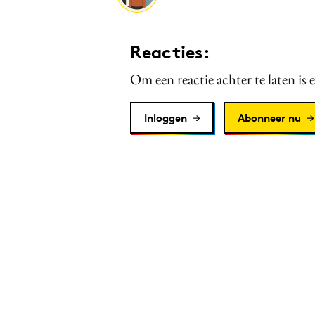
Reacties:
Om een reactie achter te laten is 
Inloggen
Abonneer nu