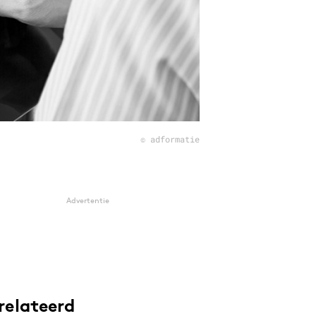
© adformatie
Advertentie
relateerd