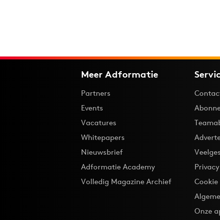
Meer Adformatie
Servi
Partners
Contac
Events
Abonne
Vacatures
Teama
Whitepapers
Advert
Nieuwsbrief
Veelge
Adformatie Academy
Privac
Volledig Magazine Archief
Cookie
Algeme
Onze a