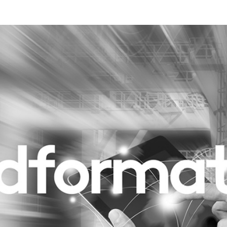
Programmatic
ering
Purpose Marketing
keting
Reputatie & crisis
nicatie