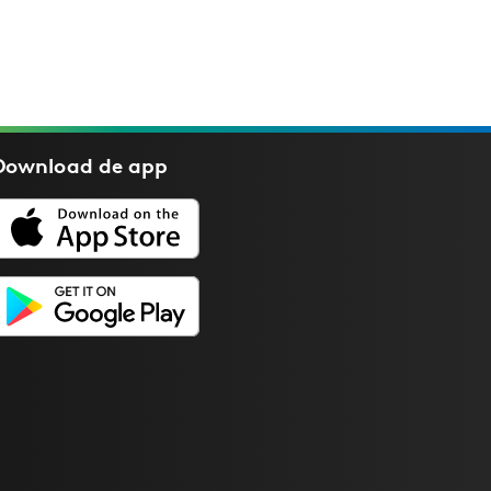
Download de
app