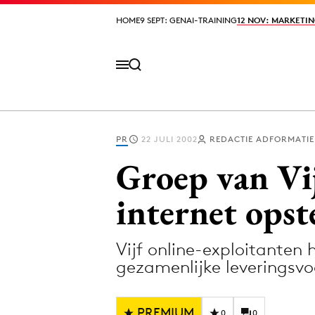
HOME
HOME
9 SEPT: GENAI-TRAINING
9 SEPT: GENAI-TRAINING
12 NOV: MARKETIN
12 NOV: MARKETIN
PR
22 JULI 2002
REDACTIE ADFORMATIE
Volg het laatste nieuws via de Adformatie N
Groep van Vi
internet opst
Topics
Vijf online-exploitanten
Artificial Intelligence
Design
gezamenlijke leveringsvo
Bureaus
Digital transf
Campagnes
Diversiteit
PREMIUM
0
0