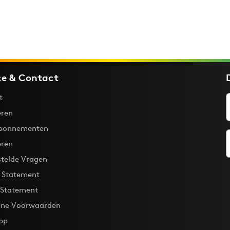
ce & Contact
t
ren
bonnementen
eren
stelde Vragen
y Statement
 Statement
ne Voorwaarden
pp