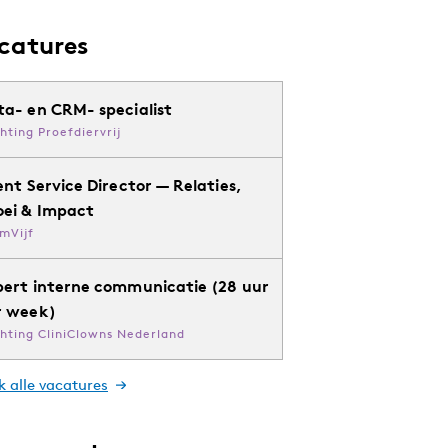
catures
ta- en CRM- specialist
chting Proefdiervrij
ent Service Director — Relaties,
oei & Impact
mVijf
pert interne communicatie (28 uur
r week)
chting CliniClowns Nederland
k alle vacatures