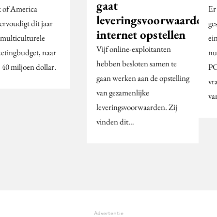
gaat
 of America
Er
leveringsvoorwaarden
ervoudigt dit jaar
ge
internet opstellen
 multiculturele
ein
Vijf online-exploitanten
etingbudget, naar
nu
hebben besloten samen te
 40 miljoen dollar.
PC
gaan werken aan de opstelling
vr
van gezamenlijke
va
leveringsvoorwaarden. Zij
vinden dit…
Advertentie