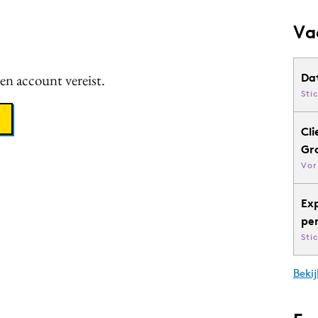
Va
een account vereist.
Da
Sti
Cli
Gr
Vor
Ex
pe
Sti
Bekij