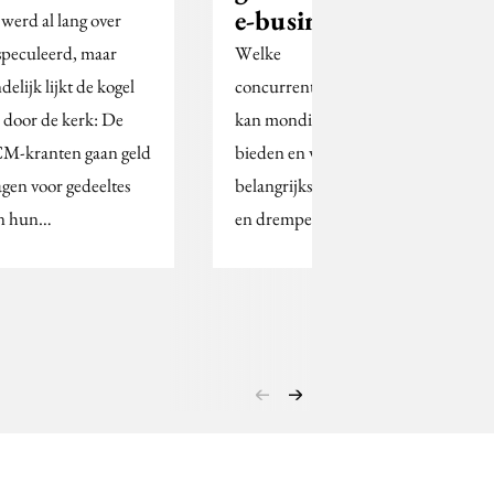
e-business
 werd al lang over
speculeerd, maar
Welke
delijk lijkt de kogel
concurrentievoordelen
 door de kerk: De
kan mondiale e-business
M-kranten gaan geld
bieden en wat zijn de
agen voor gedeeltes
belangrijkste applicaties
n hun…
en drempels?