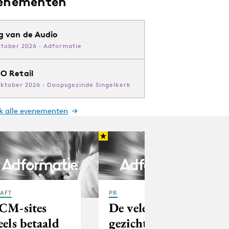
enementen
g van de Audio
ktober 2026 · Adformatie
O Retail
oktober 2026 · Doopsgezinde Singelkerk
jk alle evenementen
AFT
PR
CM-sites
De vele
eels betaald
gezichten van