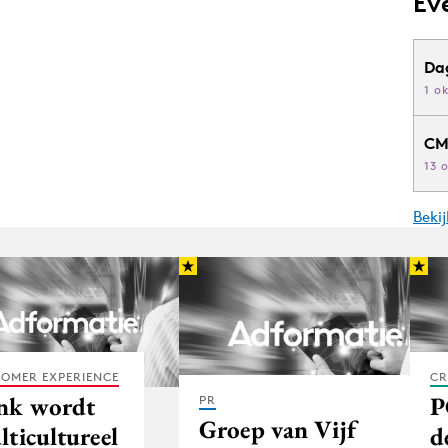
Ev
Da
1 o
CM
13 
Beki
OMER EXPERIENCE
CR
nk wordt
P
PR
Groep van Vijf
lticultureel
d