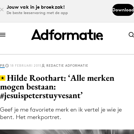
Jouw vak in je broekzak!
Download
De beste leeservaring met de app
Abonneer nu
Abonneer nu
PR
18 FEBRUARI 2015
REDACTIE ADFORMATIE
Log in
Hilde Roothart: ‘Alle merken
mogen bestaan:
#jesuispeterstuyvesant’
Download de app
Volg het laatste nieuws via de Adformatie
Geef je me favoriete merk en ik vertel je wie je
Nieuws app
bent. Het merkportret.