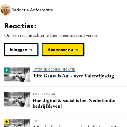
Media
Redactie Adformatie
Merkstrategie
PR
Reacties:
Programmatic
Om een reactie achter te laten is een account vereist.
Purpose Marketing
Reputatie & crisis
Inloggen
Abonneer nu
INTERNE COMMUNICATIE
'Effe Gauw is Au' - over Valentijnsdag
ADVERTORIAL
Hoe digital & social is het Nederlandse
bedrijfsleven?
PR