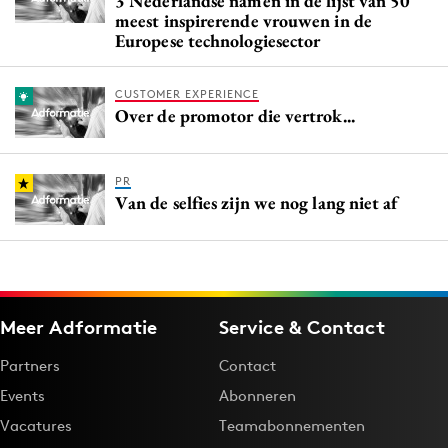
3 Nederlandse namen in de lijst van 50
meest inspirerende vrouwen in de
Europese technologiesector
CUSTOMER EXPERIENCE
Over de promotor die vertrok...
PR
Van de selfies zijn we nog lang niet af
Meer Adformatie
Service & Contact
Partners
Contact
Events
Abonneren
Vacatures
Teamabonnementen