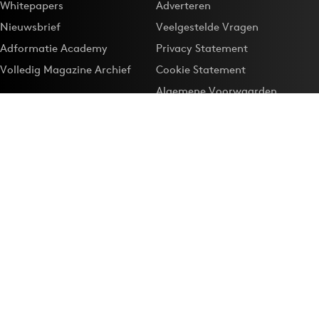
Whitepapers
Adverteren
Nieuwsbrief
Veelgestelde Vragen
Adformatie Academy
Privacy Statement
Volledig Magazine Archief
Cookie Statement
Algemene Voorwaarden
Onze app
Maak Adformatie.nl je
Google-favoriet
Privacyinstellingen
Download de
Adformatie Nieuws App