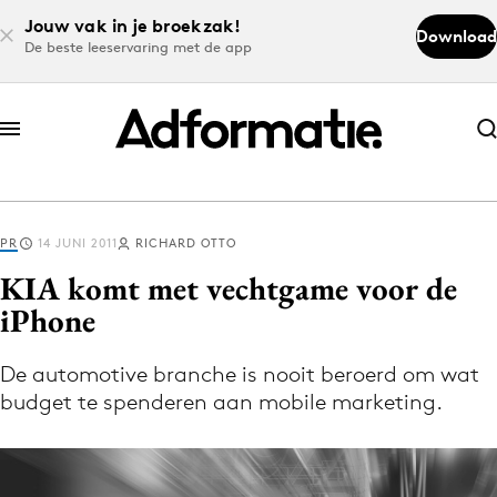
Jouw vak in je broekzak!
Download
De beste leeservaring met de app
Abonneer nu
Abonneer nu
PR
14 JUNI 2011
RICHARD OTTO
Log in
KIA komt met vechtgame voor de
iPhone
Download de app
Volg het laatste nieuws via de Adformatie
De automotive branche is nooit beroerd om wat
budget te spenderen aan mobile marketing.
Nieuws app