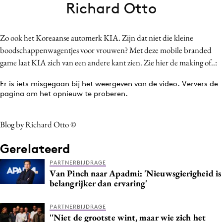
Richard Otto
Bureaus
Campagnes
Zo ook het Koreaanse automerk KIA. Zijn dat niet die kleine
Carriere
boodschappenwagentjes voor vrouwen? Met deze mobile branded
Contentmarketing
game laat KIA zich van een andere kant zien. Zie hier de making of..:
Craft
Er is iets misgegaan bij het weergeven van de video. Ververs de
Customer Experience
pagina om het opnieuw te proberen.
Data & Insights
Design
Blog by Richard Otto ©
Digital transformation
Diversiteit
Gerelateerd
Effectiviteit
PARTNERBIJDRAGE
Van Pinch naar Apadmi: 'Nieuwsgierigheid is
Gedragsverandering
belangrijker dan ervaring'
Influencer marketing
Interne communicatie
PARTNERBIJDRAGE
''Niet de grootste wint, maar wie zich het
Martech