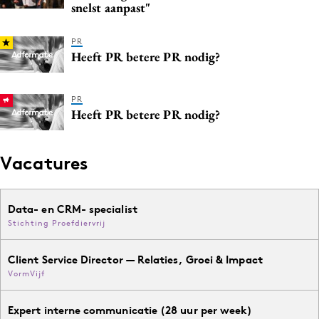
snelst aanpast"
Media
Merkstrategie
PR
Heeft PR betere PR nodig?
PR
Programmatic
Purpose Marketing
PR
Heeft PR betere PR nodig?
Reputatie & crisis
Vacatures
Data- en CRM- specialist
Stichting Proefdiervrij
Client Service Director — Relaties, Groei & Impact
VormVijf
Expert interne communicatie (28 uur per week)