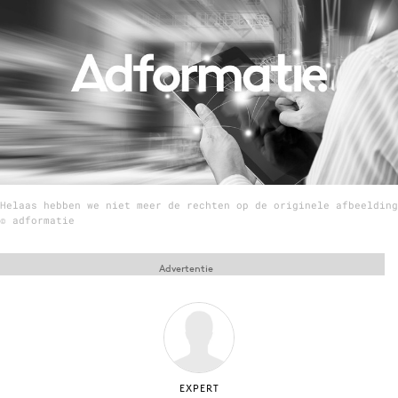
Menu
Home
9 sept: GenAI-training
12 nov: MarketingLive!
Adverteren
Helaas hebben we niet meer de rechten op de originele afbeelding
Events
© adformatie
Opleidingen
Vacatures
Advertentie
Academy
Partners
Topics
Artificial Intelligence
EXPERT