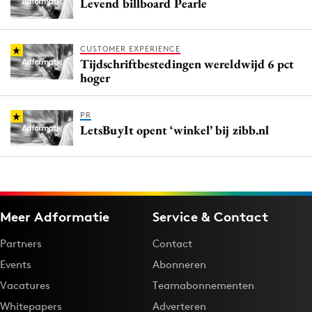
Levend billboard Pearle
CUSTOMER EXPERIENCE
Tijdschriftbestedingen wereldwijd 6 pct
hoger
PR
LetsBuyIt opent ‘winkel’ bij zibb.nl
Meer Adformatie
Service & Contact
Partners
Contact
Events
Abonneren
Vacatures
Teamabonnementen
Whitepapers
Adverteren