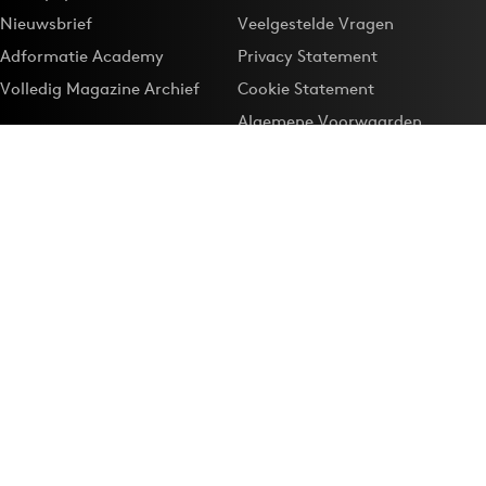
Nieuwsbrief
Veelgestelde Vragen
Adformatie Academy
Privacy Statement
Volledig Magazine Archief
Cookie Statement
Algemene Voorwaarden
Onze app
Maak Adformatie.nl je
Google-favoriet
Privacyinstellingen
Download de
Adformatie Nieuws App