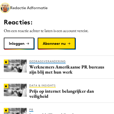
Media
Redactie Adformatie
Merkstrategie
Reacties:
PR
Programmatic
Om een reactie achter te laten is een account vereist.
Purpose Marketing
Inloggen
Abonneer nu
Reputatie & crisis
GEDRAGSVERANDERING
Werknemers Amerikaanse PR bureaus
zijn blij met hun werk
DATA & INSIGHTS
Prijs op internet belangrijker dan
veiligheid
PR