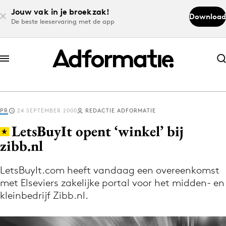
Jouw vak in je broekzak!
Download
De beste leeservaring met de app
Abonneer nu
Abonneer nu
PR
24 SEPTEMBER 2000
REDACTIE ADFORMATIE
Log in
LetsBuyIt opent ‘winkel’ bij
zibb.nl
Download de app
Volg het laatste nieuws via de Adformatie
LetsBuyIt.com heeft vandaag een overeenkomst
met Elseviers zakelijke portal voor het midden- en
Nieuws app
kleinbedrijf Zibb.nl.