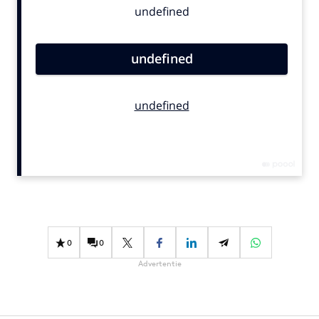
Bureaus
Campagnes
Carriere
Contentmarketing
Craft
Customer Experience
Data & Insights
Design
Digital transformation
Diversiteit
Effectiviteit
0
0
Gedragsverandering
Advertentie
Influencer marketing
Interne communicatie
Martech