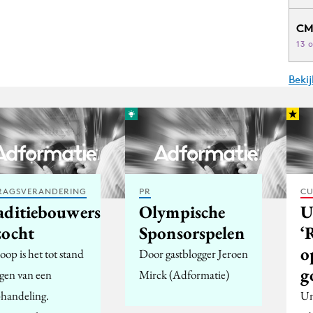
CM
13 
Beki
RAGSVERANDERING
PR
CU
aditiebouwers
Olympische
U
zocht
Sponsorspelen
‘
o
op is het tot stand
Door gastblogger Jeroen
g
gen van een
Mirck (Adformatie)
handeling.
Un