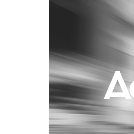
Carriere
Effectiviteit
Contentmarketing
Gedragsverand
Craft
Influencer mar
Customer Experience
Interne commu
Data & Insights
Martech