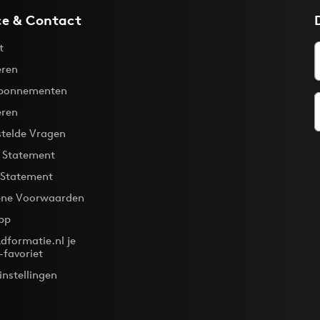
ce & Contact
t
ren
bonnementen
eren
stelde Vragen
y Statement
 Statement
ne Voorwaarden
pp
dformatie.nl je
-favoriet
instellingen