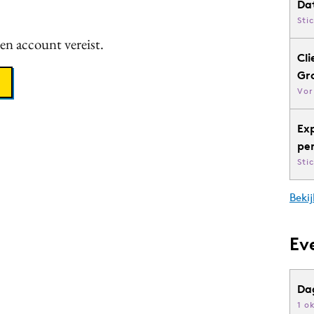
Da
Sti
een account vereist.
Cli
Gr
Vor
Ex
pe
Sti
Bekij
Ev
Da
1 o