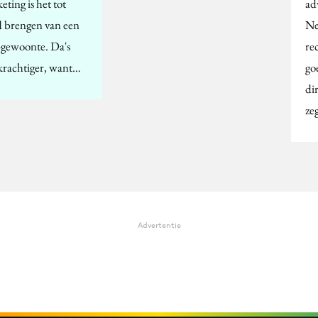
ting is het tot
ad
d brengen van een
Ne
gewoonte. Da's
re
 krachtiger, want…
go
di
ze
Advertentie