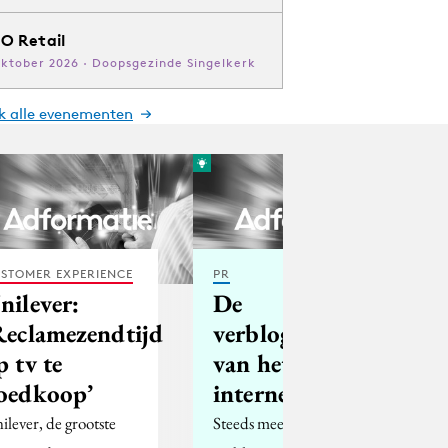
O Retail
oktober 2026 · Doopsgezinde Singelkerk
jk alle evenementen
STOMER EXPERIENCE
PR
nilever:
De
Reclamezendtijd
verblogging
p tv te
van het
oedkoop’
internet
ilever, de grootste
Steeds meer websites