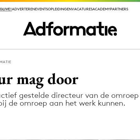
GLIVE!
GLIVE!
ADVERTEREN
ADVERTEREN
EVENTS
EVENTS
OPLEIDINGEN
OPLEIDINGEN
VACATURES
VACATURES
ACADEMY
ACADEMY
PARTNERS
PARTNERS
MATIE
ieuws app
eur mag door
ctief gestelde directeur van de omroep
j de omroep aan het werk kunnen.
Media
ormation
Merkstrategie
PR