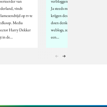
verteerder van
verbloggen. Wat zegt u?
derland, vindt
Ja steeds meer websites
clamezendtijd op tv te
krijgen designtrekjes die
edkoop. Media
doen denken aan
rector Harry Dekker
weblogs, zonder dat ze
gt in de…
een…