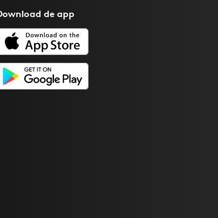
Download de
app