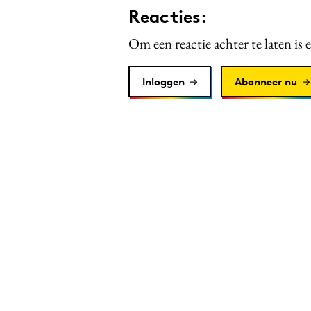
Reacties:
Om een reactie achter te laten is 
Inloggen
Abonneer nu