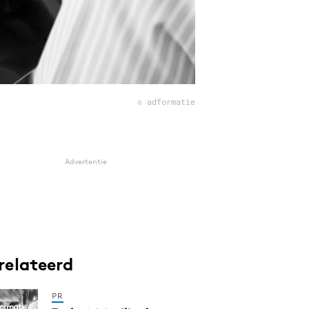
© adformatie
Advertentie
relateerd
PR