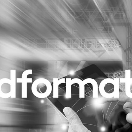
Programmatic
ering
Purpose Marketing
keting
Reputatie & crisis
nicatie