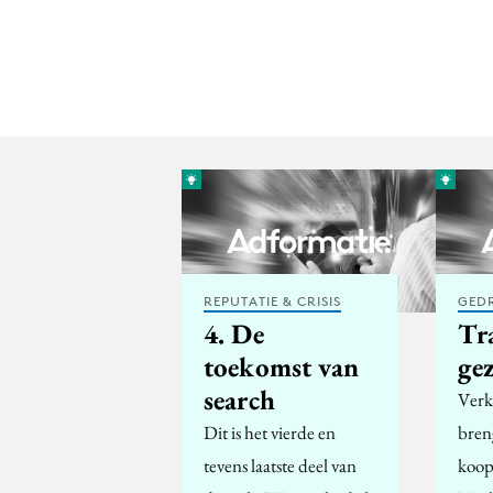
REPUTATIE & CRISIS
GED
4. De
Tr
toekomst van
ge
search
Verko
Dit is het vierde en
bren
tevens laatste deel van
koop