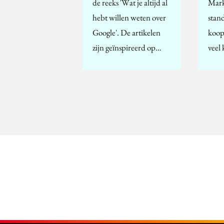
de reeks 'Wat je altijd al
Marke
hebt willen weten over
stan
Google'. De artikelen
koop
zijn geïnspireerd op…
veel