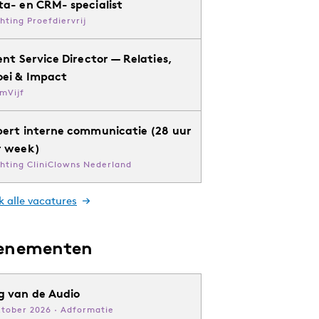
ta- en CRM- specialist
chting Proefdiervrij
ent Service Director — Relaties,
oei & Impact
mVijf
pert interne communicatie (28 uur
r week)
chting CliniClowns Nederland
k alle vacatures
enementen
g van de Audio
ktober 2026 · Adformatie