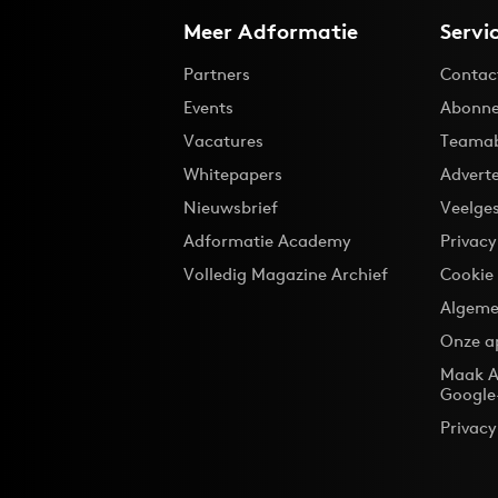
Meer Adformatie
Servi
Partners
Contac
Events
Abonne
Vacatures
Teama
Whitepapers
Advert
Nieuwsbrief
Veelge
Adformatie Academy
Privac
Volledig Magazine Archief
Cookie
Algeme
Onze a
Maak A
Google
Privacy