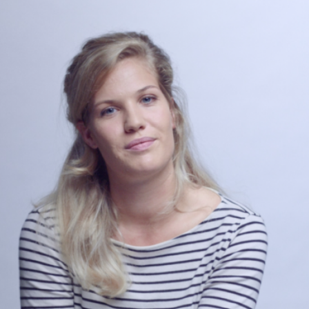
Programmatic
ering
Purpose Marketing
keting
Reputatie & crisis
nicatie