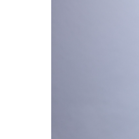
Carriere
Effectiviteit
Contentmarketing
Gedragsverand
Craft
Influencer mar
Customer Experience
Interne commu
Data & Insights
Martech