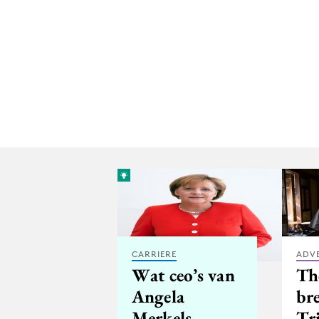
CARRIERE
ADV
Wat ceo’s van
Th
Angela
br
Merkels
Tr