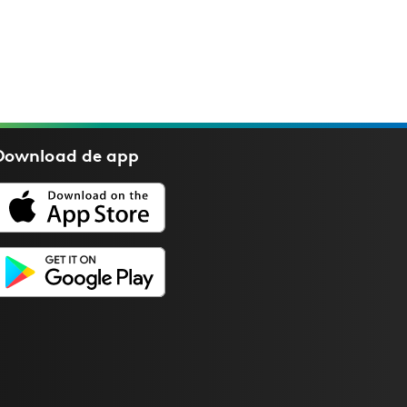
Download de
app