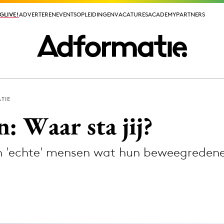
GLIVE!
GLIVE!
ADVERTEREN
ADVERTEREN
EVENTS
EVENTS
OPLEIDINGEN
OPLEIDINGEN
VACATURES
VACATURES
ACADEMY
ACADEMY
PARTNERS
PARTNERS
TIE
ieuws app
: Waar sta jij?
n 'echte' mensen wat hun beweegreden
Media
ormation
Merkstrategie
PR