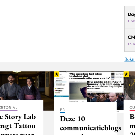
Da
1 o
CM
13 
Beki
ERTORIAL
CU
PR
e Story Lab
B
Deze 10
engt Tattoo
m
communicatieblogs
ippers naar
2