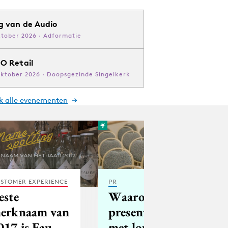
g van de Audio
ktober 2026 · Adformatie
O Retail
oktober 2026 · Doopsgezinde Singelkerk
jk alle evenementen
STOMER EXPERIENCE
PR
este
Waarom een
erknaam van
presentatie
017 is Eau
met louter