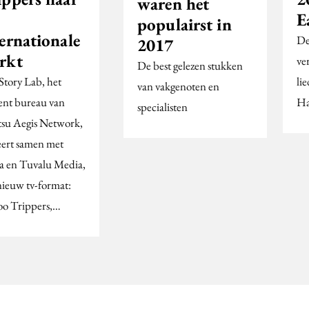
waren het
E
populairst in
ernationale
De
2017
rkt
ve
De best gelezen stukken
Story Lab, het
li
van vakgenoten en
ent bureau van
Ha
specialisten
su Aegis Network,
eert samen met
a en Tuvalu Media,
nieuw tv-format:
oo Trippers,…