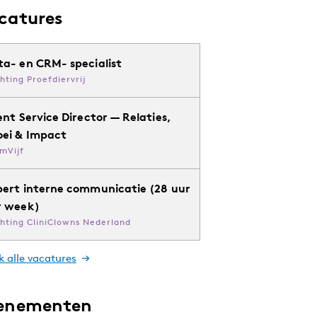
catures
ta- en CRM- specialist
chting Proefdiervrij
ent Service Director — Relaties,
oei & Impact
mVijf
pert interne communicatie (28 uur
r week)
chting CliniClowns Nederland
k alle vacatures
enementen