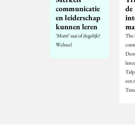
communicatie
de
en leiderschap
int
kunnen leren
ma
‘Mutti’ saai of degelijk?
The 
Welnee!
cont
Dent
lanc
Talp
een 
Tatt