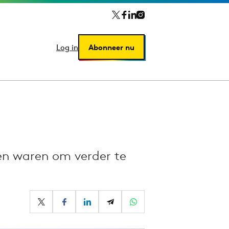
Log in
Log in
Abonneer nu
Abonneer nu
en waren om verder te