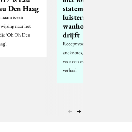
au Den Haag
statements de
luisteraar tot
 naam is een
wanhoop
rwijzing naar het
drijft
edje ‘Oh Oh Den
ag’.
Recept voor levendige
anekdotes, die zorgen
voor een overtuigend
verhaal