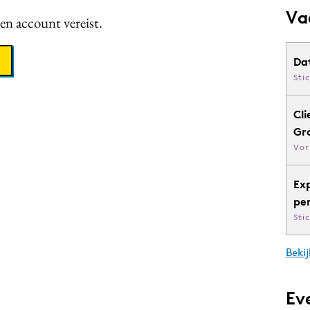
Va
een account vereist.
Da
Sti
Cli
Gr
Vor
Ex
pe
Sti
Bekij
Ev