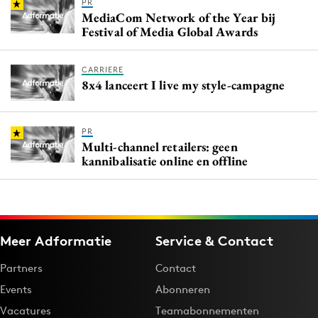
PR
MediaCom Network of the Year bij
Festival of Media Global Awards
CARRIERE
8x4 lanceert I live my style-campagne
PR
Multi-channel retailers: geen
kannibalisatie online en offline
Meer Adformatie
Service & Contact
Partners
Contact
Events
Abonneren
Vacatures
Teamabonnementen