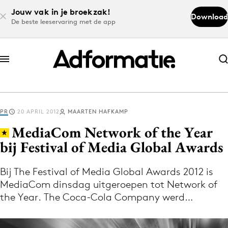
Jouw vak in je broekzak!
Download
De beste leeservaring met de app
Abonneer nu
Abonneer nu
PR
20 APRIL 2012
MAARTEN HAFKAMP
Log in
MediaCom Network of the Year
bij Festival of Media Global Awards
Download de app
Volg het laatste nieuws via de Adformatie
Bij The Festival of Media Global Awards 2012 is
MediaCom dinsdag uitgeroepen tot Network of
Nieuws app
the Year. The Coca-Cola Company werd…