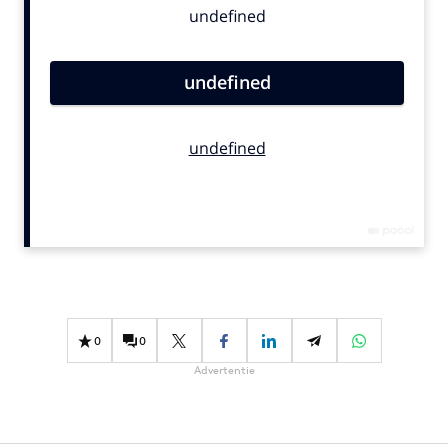
Bureaus
Campagnes
Carriere
Contentmarketing
Craft
Customer Experience
Data & Insights
Design
Digital transformation
Diversiteit
Effectiviteit
0
0
Gedragsverandering
Advertentie
Influencer marketing
Interne communicatie
Martech