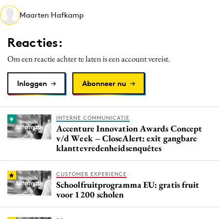
Media
Maarten Hafkamp
Merkstrategie
Reacties:
PR
Programmatic
Om een reactie achter te laten is een account vereist.
Purpose Marketing
Inloggen
Abonneer nu
Reputatie & crisis
INTERNE COMMUNICATIE
Accenture Innovation Awards Concept
v/d Week – CloseAlert: exit gangbare
klanttevredenheidsenquêtes
CUSTOMER EXPERIENCE
Schoolfruitprogramma EU: gratis fruit
voor 1200 scholen