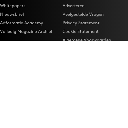
Whitepapers
Adverteren
Nieuwsbrief
Veelgestelde Vragen
Adformatie Academy
Privacy Statement
Volledig Magazine Archief
Cookie Statement
Algemene Voorwaarden
Onze app
Maak Adformatie.nl je
Google-favoriet
Privacyinstellingen
Download de
Adformatie Nieuws App