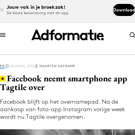
Jouw vak in je broekzak!
Download
De beste leeservaring met de app
Abonneer nu
Abonneer nu
PR
16 APRIL 2012
MAARTEN HAFKAMP
Log in
Facebook neemt smartphone app
Tagtile over
Download de app
Volg het laatste nieuws via de Adformatie
Facebook blijft op het overnamepad. Na de
aankoop van foto-app Instagram vorige week
Nieuws app
wordt nu Tagtile overgenomen.