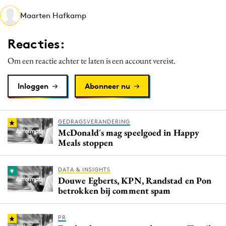
Media
Maarten Hafkamp
Merkstrategie
Reacties:
PR
Programmatic
Om een reactie achter te laten is een account vereist.
Purpose Marketing
Inloggen
Abonneer nu
Reputatie & crisis
GEDRAGSVERANDERING
McDonald´s mag speelgoed in Happy
Meals stoppen
DATA & INSIGHTS
Douwe Egberts, KPN, Randstad en Pon
betrokken bij comment spam
PR