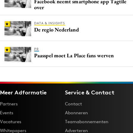
Facebook neemt smartphone app Tagtile
over
DATA & INSIGHTS
De regio Nederland
PR
Paasspel moet La Place fans werven
Meer Adformatie
Service & Contact
Partners
Contact
Events
Abonneren
Vacatures
Teamabonnementen
Whitepapers
Adverteren