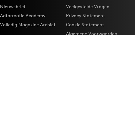
Nieuwsbrief
Veelgestelde Vragen
Adformatie Academy
Privacy Statement
Volledig Magazine Archief
Cookie Statement
Algemene Voorwaarden
Onze app
Maak Adformatie.nl je
Google-favoriet
Privacyinstellingen
Download de
Adformatie Nieuws App