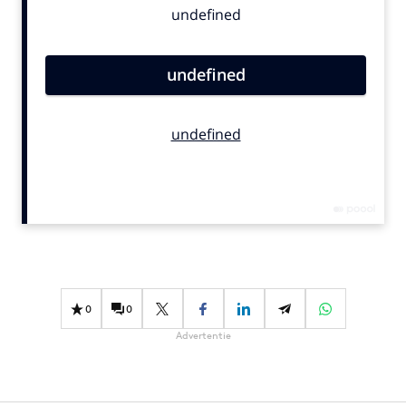
Bureaus
Campagnes
Carriere
Contentmarketing
Craft
Customer Experience
Data & Insights
Design
Digital transformation
Diversiteit
Effectiviteit
0
0
Gedragsverandering
Advertentie
Influencer marketing
Interne communicatie
Martech