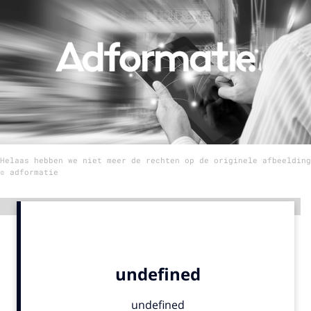
Menu
Home
9 sept: GenAI-training
12 nov: MarketingLive!
Adverteren
Helaas hebben we niet meer de rechten op de originele afbeelding
Events
© adformatie
Opleidingen
Vacatures
Advertentie
Academy
Partners
Topics
Artificial Intelligence