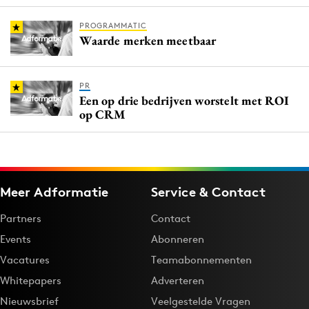
PROGRAMMATIC
Waarde merken meetbaar
PR
Een op drie bedrijven worstelt met ROI
op CRM
Meer Adformatie
Service & Contact
Partners
Contact
Events
Abonneren
Vacatures
Teamabonnementen
Whitepapers
Adverteren
Nieuwsbrief
Veelgestelde Vragen