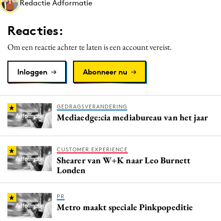
Redactie Adformatie
Media
Merkstrategie
Reacties:
PR
Om een reactie achter te laten is een account vereist.
Programmatic
Purpose Marketing
Inloggen
Abonneer nu
Reputatie & crisis
GEDRAGSVERANDERING
Mediaedge:cia mediabureau van het jaar
CUSTOMER EXPERIENCE
Shearer van W+K naar Leo Burnett
Londen
PR
Metro maakt speciale Pinkpopeditie