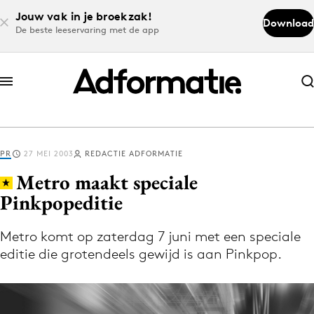
Jouw vak in je broekzak!
Download
De beste leeservaring met de app
Abonneer nu
Abonneer nu
PR
27 MEI 2003
REDACTIE ADFORMATIE
Log in
Metro maakt speciale
Pinkpopeditie
Download de app
Volg het laatste nieuws via de Adformatie
Metro komt op zaterdag 7 juni met een speciale
editie die grotendeels gewijd is aan Pinkpop.
Nieuws app