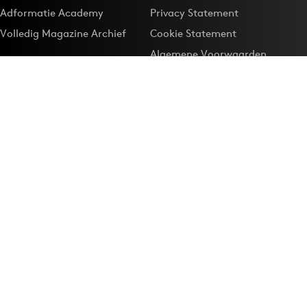
Adformatie Academy
Privacy Statement
Volledig Magazine Archief
Cookie Statement
Algemene Voorwaarden
Onze app
Maak Adformatie.nl je
Google-favoriet
Privacyinstellingen
Download de
Adformatie Nieuws App