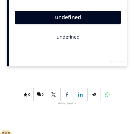
Bureaus
Campagnes
Carriere
Contentmarketing
Craft
Customer Experience
Data & Insights
Design
Digital transformation
Diversiteit
0
0
Effectiviteit
Advertentie
Gedragsverandering
Influencer marketing
Interne communicatie
Martech