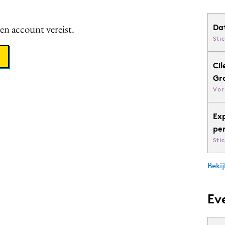
een account vereist.
Da
Sti
Cli
Gr
Vor
Ex
pe
Sti
Bekij
Ev