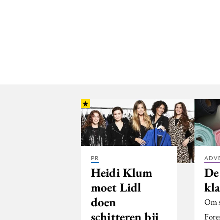
PR
ADV
Heidi Klum
De 
moet Lidl
kl
doen
Om s
schitteren bij
Fore