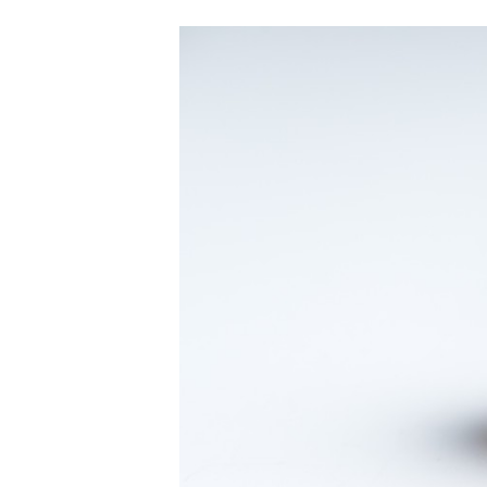
Carriere
Effectiviteit
Contentmarketing
Gedragsverand
Craft
Influencer mar
Customer Experience
Interne commu
Data & Insights
Martech