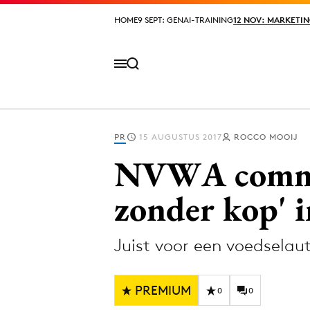
HOME
HOME
9 SEPT: GENAI-TRAINING
9 SEPT: GENAI-TRAINING
12 NOV: MARKETIN
12 NOV: MARKETIN
PR
15 AUGUSTUS 2017
ROCCO MOOIJ
Volg het laatste nieuws via de Adformatie N
NVWA communi
zonder kop' i
Topics
Juist voor een voedselaut
Artificial Intelligence
Design
Bureaus
Digital transf
PREMIUM
Campagnes
Diversiteit
0
0