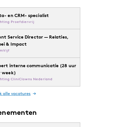
ta- en CRM- specialist
chting Proefdiervrij
ent Service Director — Relaties,
oei & Impact
mVijf
pert interne communicatie (28 uur
r week)
chting CliniClowns Nederland
k alle vacatures
enementen