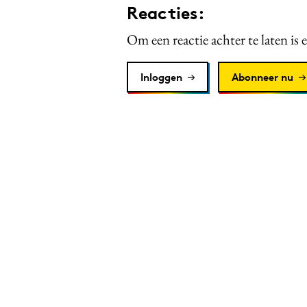
Reacties:
Om een reactie achter te laten is 
Inloggen
Abonneer nu