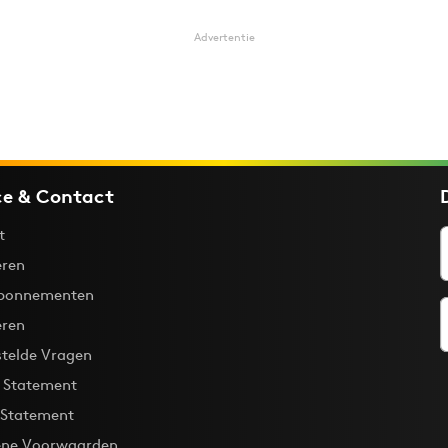
Advertentie
ce & Contact
t
ren
bonnementen
eren
stelde Vragen
y Statement
 Statement
ne Voorwaarden