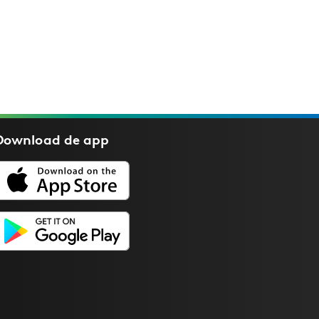
Download de
app