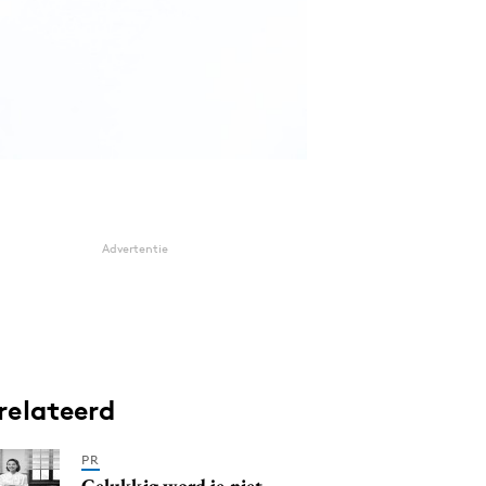
Advertentie
relateerd
PR
Gelukkig word je niet