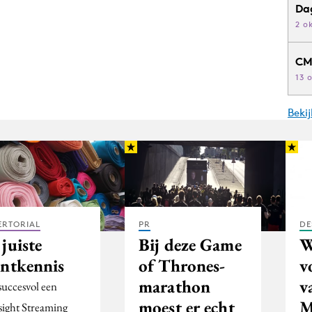
Da
2 o
CM
13 
Beki
ERTORIAL
PR
DE
juiste
Bij deze Game
W
antkennis
of Thrones-
v
marathon
v
uccesvol een
moest er echt
M
sight Streaming