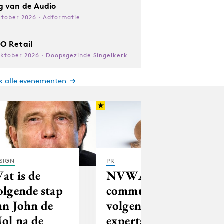
g van de Audio
ktober 2026 · Adformatie
O Retail
oktober 2026 · Doopsgezinde Singelkerk
jk alle evenementen
SIGN
PR
at is de
NVWA
olgende stap
communiceert
an John de
volgens
ol na de
experts als