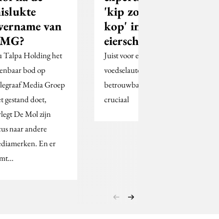
islukte
'kip zonder
vername van
kop' in
MG?
eierschandaal
 Talpa Holding het
Juist voor een
enbaar bod op
voedselautoriteit is
legraaf Media Groep
betrouwbaarheid
et gestand doet,
cruciaal
rlegt De Mol zijn
cus naar andere
diamerken. En er
omt…