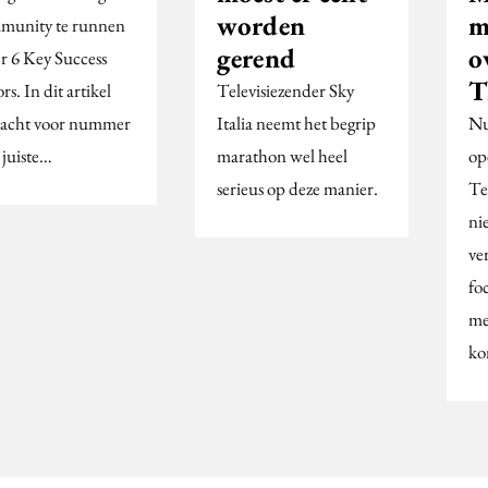
worden
m
unity te runnen
gerend
o
er 6 Key Success
T
rs. In dit artikel
Televisiezender Sky
acht voor nummer
Italia neemt het begrip
Nu
 juiste…
marathon wel heel
op
serieus op deze manier.
Te
ni
ve
fo
me
k