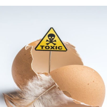
Programmatic
ering
Purpose Marketing
keting
Reputatie & crisis
nicatie