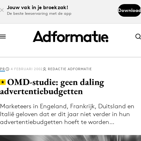
Jouw vak in je broekzak!
Download
De beste leeservaring met de app
Abonneer nu
Abonneer nu
PR
4 FEBRUARI 2002
REDACTIE ADFORMATIE
Log in
OMD-studie: geen daling
advertentiebudgetten
Download de app
Volg het laatste nieuws via de Adformatie
Marketeers in Engeland, Frankrijk, Duitsland en
Italië geloven dat er dit jaar niet verder in hun
Nieuws app
advertentiebudgetten hoeft te worden…