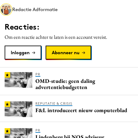
Media
Redactie Adformatie
Merkstrategie
Reacties:
PR
Programmatic
Om een reactie achter te laten is een account vereist.
Purpose Marketing
Inloggen
Abonneer nu
Reputatie & crisis
PR
OMD-studie: geen daling
advertentiebudgetten
REPUTATIE & CRISIS
F&L introduceert nieuw computerblad
PR
Lindenberg bij NOS adviseur