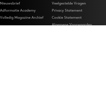
Nieuwsbrief
Veelgestelde Vragen
Adformatie Academy
Privacy Statement
Volledig Magazine Archief
Cookie Statement
Algemene Voorwaarden
Onze app
Maak Adformatie.nl je
Google-favoriet
Privacyinstellingen
Download de
Adformatie Nieuws App