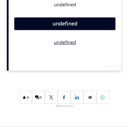
Bureaus
Campagnes
Carriere
Contentmarketing
Craft
Customer Experience
Data & Insights
Design
Digital transformation
Diversiteit
Effectiviteit
0
0
Gedragsverandering
Advertentie
Influencer marketing
Interne communicatie
Martech