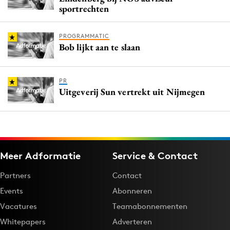
sportrechten
PROGRAMMATIC
Bob lijkt aan te slaan
PR
Uitgeverij Sun vertrekt uit Nijmegen
Meer Adformatie
Service & Contact
Partners
Contact
Events
Abonneren
Vacatures
Teamabonnementen
Whitepapers
Adverteren