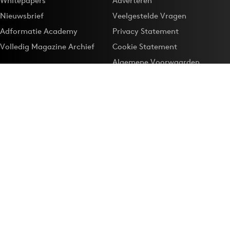
Whitepapers
Adverteren
Nieuwsbrief
Veelgestelde Vragen
Adformatie Academy
Privacy Statement
Volledig Magazine Archief
Cookie Statement
Algemene Voorwaarden
Onze app
Maak Adformatie.nl je
Google-favoriet
Privacyinstellingen
Download de
Adformatie Nieuws App