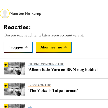
Media
Merkstrategie
Maarten Hafkamp
PR
Reacties:
Programmatic
Purpose Marketing
Om een reactie achter te laten is een account vereist.
Reputatie & crisis
Inloggen
Abonneer nu
INTERNE COMMUNICATIE
'Alleen fusie Vara en BNN nog hobbel'
PROGRAMMATIC
'The Voice is Talpa-format'
PR