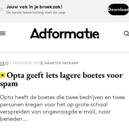
Jouw vak in je broekzak!
Download
De beste leeservaring met de app
Abonneer nu
Abonneer nu
PR
2 NOVEMBER 2011
MAARTEN HAFKAMP
Log in
Opta geeft iets lagere boetes voor
spam
Download de app
Volg het laatste nieuws via de Adformatie
Opta heeft de boetes die twee bedrijven en twee
personen kregen voor het op grote schaal
Nieuws app
verspreiden van ongevraagde e-mail, naar
beneden…