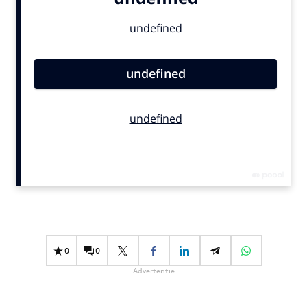
Bureaus
Campagnes
Carriere
Contentmarketing
Craft
Customer Experience
Data & Insights
Design
Digital transformation
Diversiteit
Effectiviteit
Gedragsverandering
0
0
Influencer marketing
Advertentie
Interne communicatie
Martech