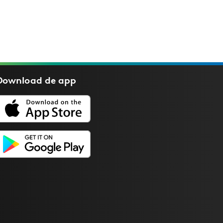
Download de
app