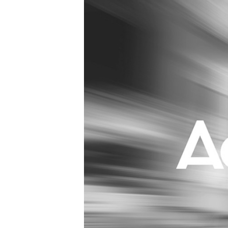
Carriere
Effectiviteit
Contentmarketing
Gedragsverand
Craft
Influencer mar
Customer Experience
Interne commu
Data & Insights
Martech