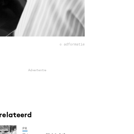
© adformatie
Advertentie
relateerd
PR