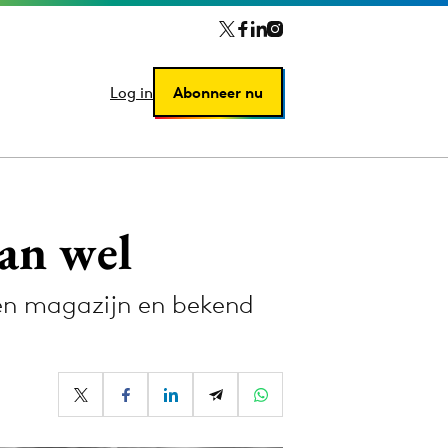
Log in
Log in
Abonneer nu
Abonneer nu
an wel
 en magazijn en bekend