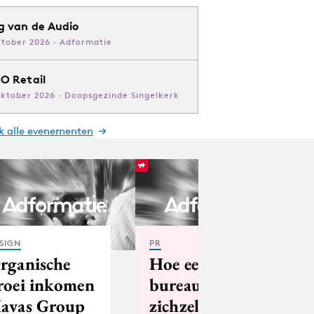
g van de Audio
ktober 2026 · Adformatie
O Retail
oktober 2026 · Doopsgezinde Singelkerk
jk alle evenementen
SIGN
PR
rganische
Hoe een
roei inkomen
bureau
avas Group
zichzelf in een