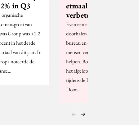
,2% in Q3
etmaal
verbeterde
 organische
komensgroei van
Even een etmaal
vas Group was +1,2
doorhalen om het
ocent in het derde
bureau en de eigen
artaal van dit jaar. In
mensen verder te
ropa noteerde de
helpen. Born05 deed
anse…
het afgelopen weekend
tijdens de Hackathon.
Door…