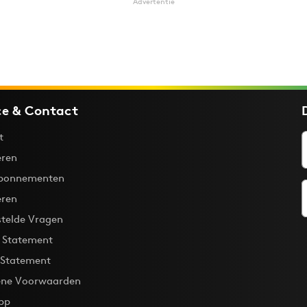
Advertentie
ce & Contact
t
ren
bonnementen
eren
stelde Vragen
y Statement
 Statement
ne Voorwaarden
pp