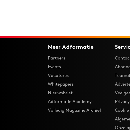
Meer Adformatie
Servi
Partners
Contac
Events
Abonne
Vacatures
Teama
Whitepapers
Advert
Nieuwsbrief
Veelge
Adformatie Academy
Privac
Volledig Magazine Archief
Cookie
Algeme
Onze a