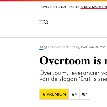
HOME
HOME
9 SEPT: GENAI-TRAINING
9 SEPT: GENAI-TRAINING
12 NOV: MARKETIN
12 NOV: MARKETIN
PR
12 NOVEMBER 2013
KARI-ANNE FYGI
Volg het laatste nieuws via de Adformatie N
Overtoom is 
Overtoom, leverancier v
Topics
van de slogan ‘Dat is sne
Artificial Intelligence
Design
Bureaus
Digital transf
PREMIUM
0
0
Campagnes
Diversiteit