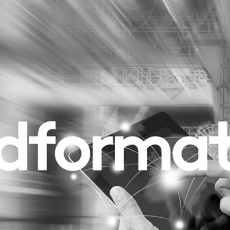
Programmatic
ering
Purpose Marketing
keting
Reputatie & crisis
nicatie