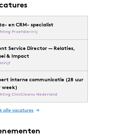
catures
ta- en CRM- specialist
chting Proefdiervrij
ent Service Director — Relaties,
oei & Impact
mVijf
pert interne communicatie (28 uur
r week)
chting CliniClowns Nederland
k alle vacatures
enementen