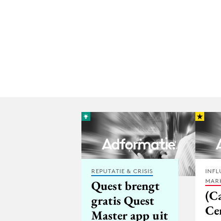
REPUTATIE & CRISIS
INFL
MAR
Quest brengt
(C
gratis Quest
Ce
Master app uit