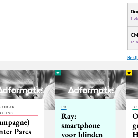
Da
1 o
CM
13 
Beki
UENCER
PR
DE
KETING
Ray:
O
ampagne)
smartphone
g
nter Parcs
voor blinden
H