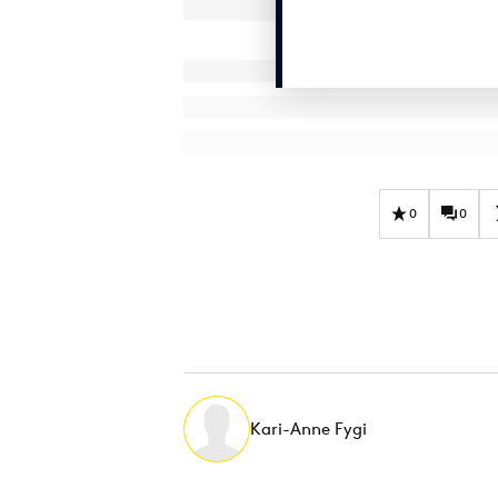
0
0
Kari-Anne Fygi