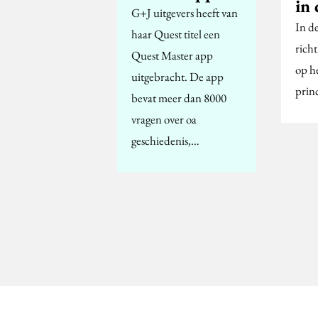
in 
G+J uitgevers heeft van
In d
haar Quest titel een
richt
Quest Master app
op he
uitgebracht. De app
princ
bevat meer dan 8000
vragen over oa
geschiedenis,…