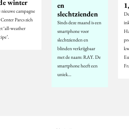
de winter
en
1
e nieuwe campagne
slechtzienden
De
 Center Parcs zich
Sinds deze maand is een
in
t ‘all-weather
smartphone voor
Ha
ipe’.
slechtzienden en
pr
blinden verkrijgbaar
kw
met de naam: RAY. De
Eu
smartphone heeft een
Fr
uniek…