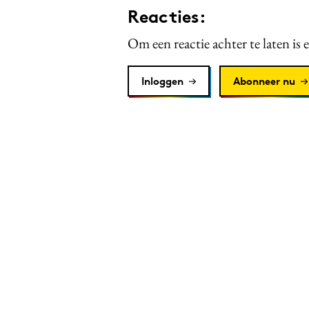
Reacties:
Om een reactie achter te laten is 
Inloggen
Abonneer nu