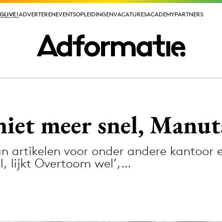
GLIVE!
GLIVE!
ADVERTEREN
ADVERTEREN
EVENTS
EVENTS
OPLEIDINGEN
OPLEIDINGEN
VACATURES
VACATURES
ACADEMY
ACADEMY
PARTNERS
PARTNERS
ieuws app
niet meer snel, Manut
an artikelen voor onder andere kantoor
l, lijkt Overtoom wel’,…
Media
ormation
Merkstrategie
PR