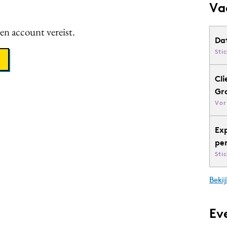
Va
een account vereist.
Da
Sti
Cli
Gr
Vor
Ex
pe
Sti
Bekij
Ev