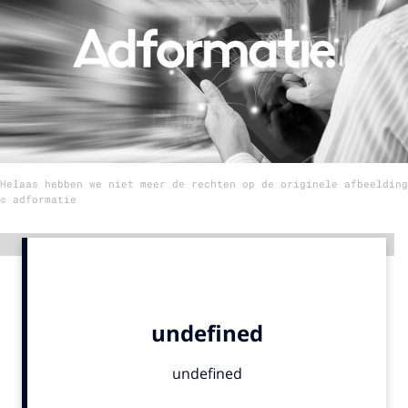
Menu
Home
9 sept: GenAI-training
12 nov: MarketingLive!
Helaas hebben we niet meer de rechten op de originele afbeelding
Adverteren
© adformatie
Events
Opleidingen
Advertentie
Vacatures
Academy
Partners
Topics
Artificial Intelligence