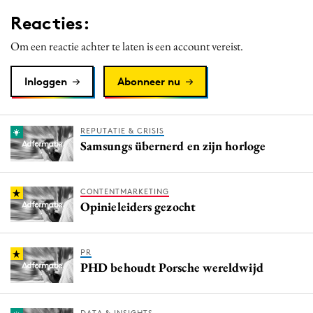
Media
Reacties:
Merkstrategie
Om een reactie achter te laten is een account vereist.
PR
Programmatic
Inloggen
Abonneer nu
Purpose Marketing
Reputatie & crisis
REPUTATIE & CRISIS
Samsungs übernerd en zijn horloge
CONTENTMARKETING
Opinieleiders gezocht
PR
PHD behoudt Porsche wereldwijd