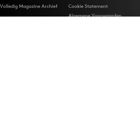
Volledig Magazine Archief
Cookie Statement
Algemene Voorwaarden
Onze app
Maak Adformatie.nl je
Google-favoriet
Privacyinstellingen
Download de
Adformatie Nieuws App