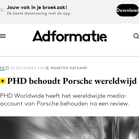
Jouw vak in je broekzak!
Download
De beste leeservaring met de app
Abonneer nu
Abonneer nu
PR
30 DECEMBER 2013
MAARTEN HAFKAMP
Log in
PHD behoudt Porsche wereldwijd
PHD Worldwide heeft het wereldwijde media-
Download de app
account van Porsche behouden na een review.
Volg het laatste nieuws via de Adformatie
Nieuws app