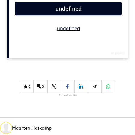
Bureaus
Campagnes
Carriere
Contentmarketing
Craft
Customer Experience
Data & Insights
Design
Digital transformation
0
0
Diversiteit
Advertentie
Effectiviteit
Gedragsverandering
Influencer marketing
Interne communicatie
Maarten Hafkamp
Martech