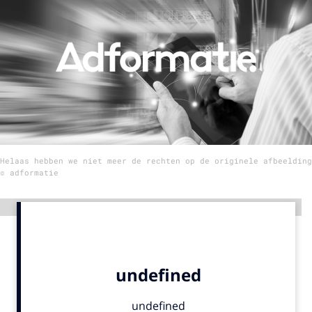
Menu
Home
9 sept: GenAI-training
12 nov: MarketingLive!
Adverteren
Helaas hebben we niet meer de rechten op de originele afbeelding
Events
© adformatie
Opleidingen
Vacatures
Advertentie
Academy
Partners
Topics
Artificial Intelligence