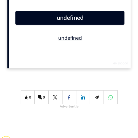
Bureaus
Campagnes
Carriere
Contentmarketing
Craft
Customer Experience
Data & Insights
Design
Digital transformation
Diversiteit
0
0
Effectiviteit
Advertentie
Gedragsverandering
Influencer marketing
Interne communicatie
Martech