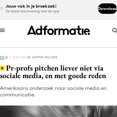
Jouw vak in je broekzak!
Download
De beste leeservaring met de app
Abonneer nu
Abonneer nu
PR
11 JUNI 2014
JASPER MULDER
Log in
Pr-profs pitchen liever niet via
sociale media, en met goede reden
Download de app
Volg het laatste nieuws via de Adformatie
Amerikaans onderzoek naar sociale media en
communicatie.
Nieuws app