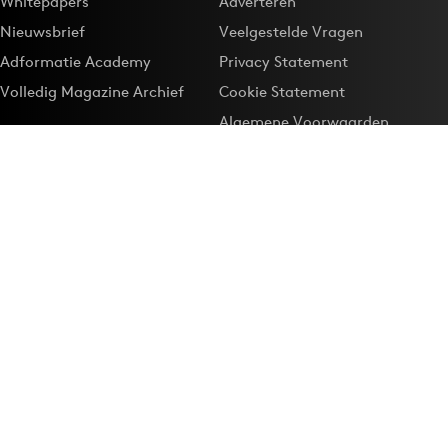
Whitepapers
Adverteren
Nieuwsbrief
Veelgestelde Vragen
Adformatie Academy
Privacy Statement
Volledig Magazine Archief
Cookie Statement
Algemene Voorwaarden
Onze app
Maak Adformatie.nl je
Google-favoriet
Privacyinstellingen
Download de
Adformatie Nieuws App