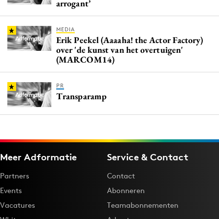
arrogant’
MEDIA
Erik Peekel (Aaaaha! the Actor Factory)
over 'de kunst van het overtuigen'
(MARCOM14)
PR
Transparamp
Meer Adformatie
Service & Contact
Partners
Contact
Events
Abonneren
Vacatures
Teamabonnementen