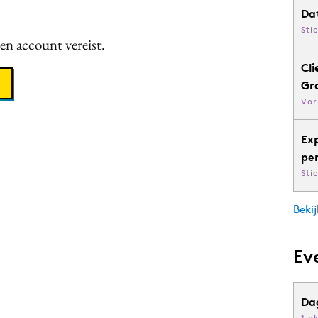
Da
Sti
een account vereist.
Cli
Gr
Vor
Ex
pe
Sti
Bekij
Ev
Da
1 o