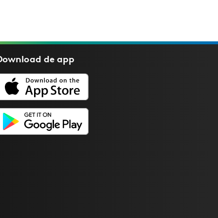
Download de
app