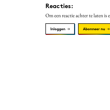
Reacties:
Om een reactie achter te laten is 
Inloggen
Abonneer nu