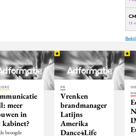
CM
13 
Beki
IERE
PR
IN
MA
mmunicatie
Vrenken
E
l: meer
brandmanager
N
ouwen in
Latijns
I
t kabinet?
Amerika
E
Dance4Life
de beoogde