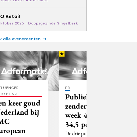
O Retail
oktober 2026 · Doopsgezinde Singelkerk
jk alle evenementen
FLUENCER
PR
RKETING
Publieke
en keer goud
zenders in
ederland bij
week 41 op
MC
34,5 pct
uropean
De drie publieke