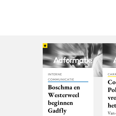
INTERNE
CARR
COMMUNICATIE
Co
Boschma en
Pol
Westerweel
vr
beginnen
he
Gadfly
Van 