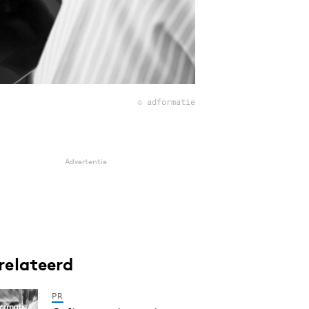
© adformatie
Advertentie
relateerd
PR