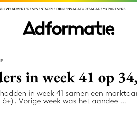
GLIVE!
GLIVE!
ADVERTEREN
ADVERTEREN
EVENTS
EVENTS
OPLEIDINGEN
OPLEIDINGEN
VACATURES
VACATURES
ACADEMY
ACADEMY
PARTNERS
PARTNERS
MP
ieuws app
ers in week 41 op 34
s hadden in week 41 samen een marktaa
r, 6+). Vorige week was het aandeel…
Media
ormation
Merkstrategie
PR