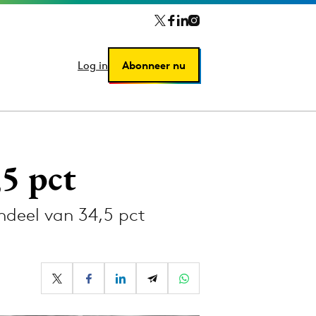
Log in
Log in
Abonneer nu
Abonneer nu
,5 pct
ndeel van 34,5 pct