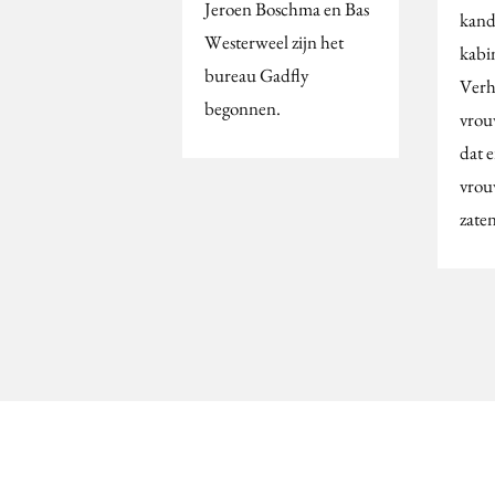
Jeroen Boschma en Bas
kand
Westerweel zijn het
kabi
bureau Gadfly
Verh
begonnen.
vrou
dat e
vrou
zate