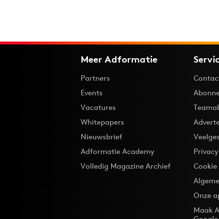
Meer Adformatie
Servi
Partners
Contac
Events
Abonne
Vacatures
Teama
Whitepapers
Advert
Nieuwsbrief
Veelge
Adformatie Academy
Privac
Volledig Magazine Archief
Cookie
Algeme
Onze a
Maak A
Google