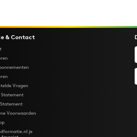
ce & Contact
t
ren
bonnementen
eren
stelde Vragen
y Statement
 Statement
ne Voorwaarden
pp
dformatie.nl je
-favoriet