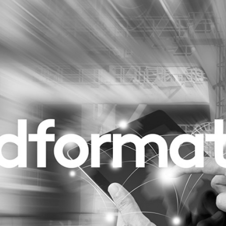
Programmatic
ering
Purpose Marketing
keting
Reputatie & crisis
nicatie