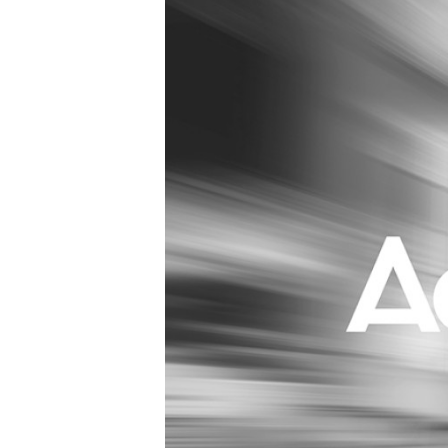
Carriere
Effectiviteit
Contentmarketing
Gedragsverand
Craft
Influencer mar
Customer Experience
Interne commu
Data & Insights
Martech