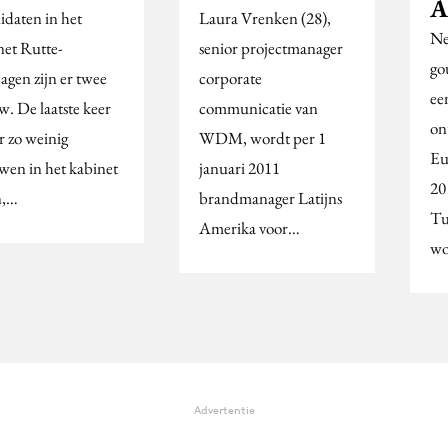
A
idaten in het
Laura Vrenken (28),
Ne
net Rutte-
senior projectmanager
go
agen zijn er twee
corporate
ee
w. De laatste keer
communicatie van
on
r zo weinig
WDM, wordt per 1
Eu
wen in het kabinet
januari 2011
20
n,…
brandmanager Latijns
Tu
Amerika voor…
w
Advertentie