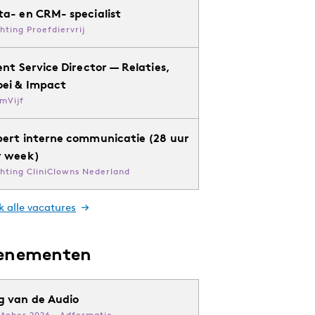
ta- en CRM- specialist
chting Proefdiervrij
ent Service Director — Relaties,
oei & Impact
mVijf
pert interne communicatie (28 uur
r week)
chting CliniClowns Nederland
k alle vacatures
enementen
g van de Audio
ktober 2026 · Adformatie