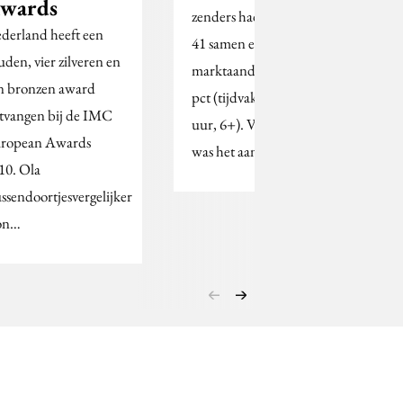
wards
zenders hadden in week
derland heeft een
41 samen een
uden, vier zilveren en
marktaandeel van 34,5
n bronzen award
pct (tijdvak 18.00-24.00
tvangen bij de IMC
uur, 6+). Vorige week
ropean Awards
was het aandeel…
10. Ola
ssendoortjesvergelijker
on…