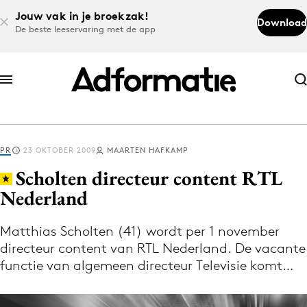
Jouw vak in je broekzak!
Download
De beste leeservaring met de app
Abonneer nu
Abonneer nu
PR
23 OKTOBER 2009
MAARTEN HAFKAMP
Log in
Scholten directeur content RTL
Nederland
Download de app
Volg het laatste nieuws via de Adformatie
Matthias Scholten (41) wordt per 1 november
directeur content van RTL Nederland. De vacante
Nieuws app
functie van algemeen directeur Televisie komt…