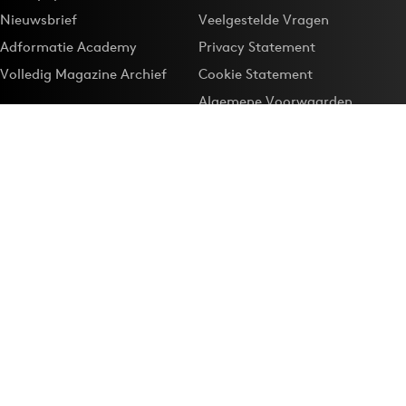
Nieuwsbrief
Veelgestelde Vragen
Adformatie Academy
Privacy Statement
Volledig Magazine Archief
Cookie Statement
Algemene Voorwaarden
Onze app
Maak Adformatie.nl je
Google-favoriet
Privacyinstellingen
Download de
Adformatie Nieuws App