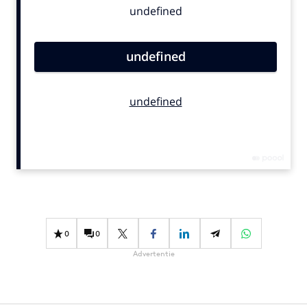
Bureaus
Campagnes
Carriere
Contentmarketing
Craft
Customer Experience
Data & Insights
Design
Digital transformation
Diversiteit
Effectiviteit
0
0
Gedragsverandering
Advertentie
Influencer marketing
Interne communicatie
Martech