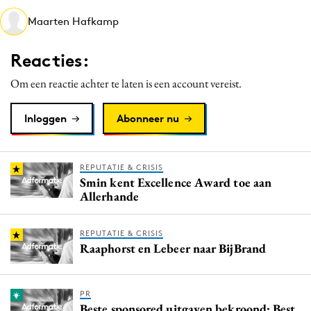
Media
Maarten Hafkamp
Merkstrategie
Reacties:
PR
Programmatic
Om een reactie achter te laten is een account vereist.
Purpose Marketing
Inloggen
Abonneer nu
Reputatie & crisis
REPUTATIE & CRISIS
Smin kent Excellence Award toe aan
Allerhande
REPUTATIE & CRISIS
Raaphorst en Lebeer naar BijBrand
PR
Beste sponsored uitgaven bekroond: Best