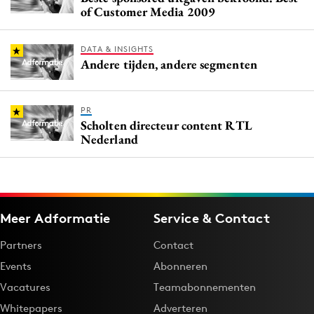
of Customer Media 2009
DATA & INSIGHTS
Andere tijden, andere segmenten
PR
Scholten directeur content RTL
Nederland
Meer Adformatie
Service & Contact
Partners
Contact
Events
Abonneren
Vacatures
Teamabonnementen
Whitepapers
Adverteren