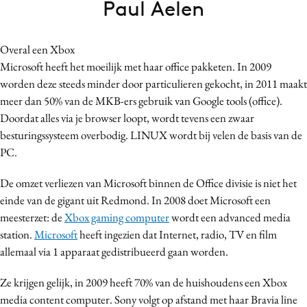
Paul Aelen
Bureaus
Campagnes
Overal een Xbox
Carriere
Microsoft heeft het moeilijk met haar office pakketen. In 2009
Contentmarketing
worden deze steeds minder door particulieren gekocht, in 2011 maakt
Craft
meer dan 50% van de MKB-ers gebruik van Google tools (office).
Customer Experience
Doordat alles via je browser loopt, wordt tevens een zwaar
besturingssysteem overbodig. LINUX wordt bij velen de basis van de
Data & Insights
PC.
Design
Digital transformation
De omzet verliezen van Microsoft binnen de Office divisie is niet het
Diversiteit
einde van de gigant uit Redmond. In 2008 doet Microsoft een
meesterzet: de
Xbox gaming computer
wordt een advanced media
Effectiviteit
station.
Microsoft
heeft ingezien dat Internet, radio, TV en film
Gedragsverandering
allemaal via 1 apparaat gedistribueerd gaan worden.
Influencer marketing
Interne communicatie
Ze krijgen gelijk, in 2009 heeft 70% van de huishoudens een Xbox
media content computer. Sony volgt op afstand met haar Bravia line
Martech