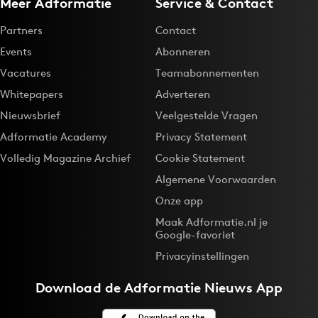
Meer Adformatie
Service & Contact
Partners
Contact
Events
Abonneren
Vacatures
Teamabonnementen
Whitepapers
Adverteren
Nieuwsbrief
Veelgestelde Vragen
Adformatie Academy
Privacy Statement
Volledig Magazine Archief
Cookie Statement
Algemene Voorwaarden
Onze app
Maak Adformatie.nl je
Google-favoriet
Privacyinstellingen
Download de
Adformatie Nieuws App