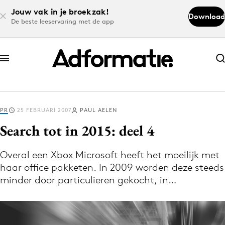
Jouw vak in je broekzak!
Download
De beste leeservaring met de app
Abonneer nu
Abonneer nu
PR
25 FEBRUARI 2007
PAUL AELEN
Log in
Search tot in 2015: deel 4
Overal een Xbox Microsoft heeft het moeilijk met
Download de app
haar office pakketen. In 2009 worden deze steeds
Volg het laatste nieuws via de Adformatie
minder door particulieren gekocht, in…
Nieuws app