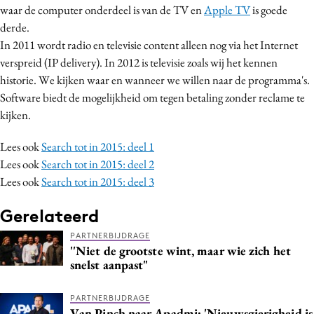
waar de computer onderdeel is van de TV en
Apple TV
is goede
Media
derde.
Merkstrategie
In 2011 wordt radio en televisie content alleen nog via het Internet
PR
verspreid (IP delivery). In 2012 is televisie zoals wij het kennen
Programmatic
historie. We kijken waar en wanneer we willen naar de programma's.
Software biedt de mogelijkheid om tegen betaling zonder reclame te
Purpose Marketing
kijken.
Reputatie & crisis
Lees ook
Search tot in 2015: deel 1
Lees ook
Search tot in 2015: deel 2
Lees ook
Search tot in 2015: deel 3
Gerelateerd
PARTNERBIJDRAGE
''Niet de grootste wint, maar wie zich het
snelst aanpast"
PARTNERBIJDRAGE
Van Pinch naar Apadmi: 'Nieuwsgierigheid is