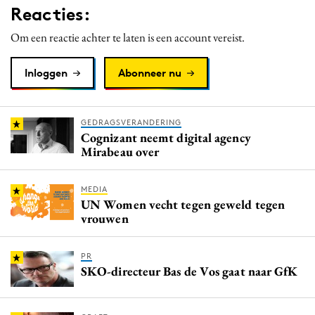
Reacties:
Media
Merkstrategie
Om een reactie achter te laten is een account vereist.
PR
Inloggen
Abonneer nu
Programmatic
Purpose Marketing
Reputatie & crisis
GEDRAGSVERANDERING
Cognizant neemt digital agency
Mirabeau over
MEDIA
UN Women vecht tegen geweld tegen
vrouwen
PR
SKO-directeur Bas de Vos gaat naar GfK