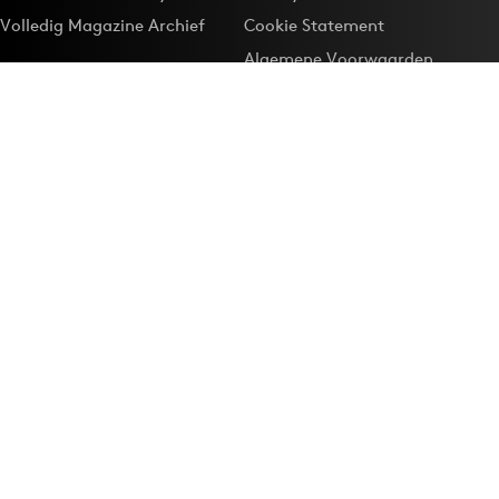
Volledig Magazine Archief
Cookie Statement
Algemene Voorwaarden
Onze app
Maak Adformatie.nl je
Google-favoriet
Privacyinstellingen
Download de
Adformatie Nieuws App