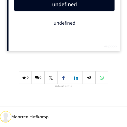
Bureaus
Campagnes
Carriere
Contentmarketing
Craft
Customer Experience
Data & Insights
Design
Digital transformation
0
0
Diversiteit
Advertentie
Effectiviteit
Gedragsverandering
Influencer marketing
Interne communicatie
Maarten Hafkamp
Martech