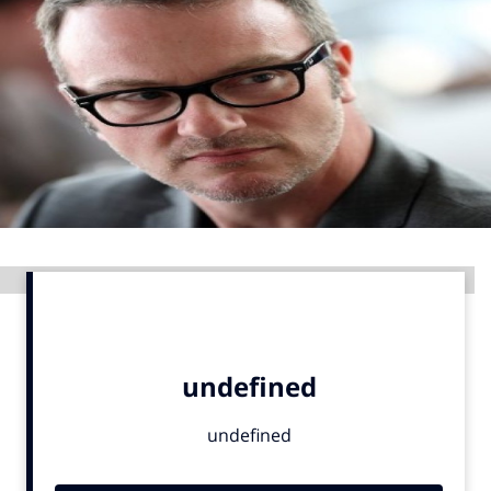
Menu
Home
9 sept: GenAI-training
12 nov: MarketingLive!
Adverteren
Events
Advertentie
Opleidingen
Vacatures
Academy
Partners
Topics
Artificial Intelligence