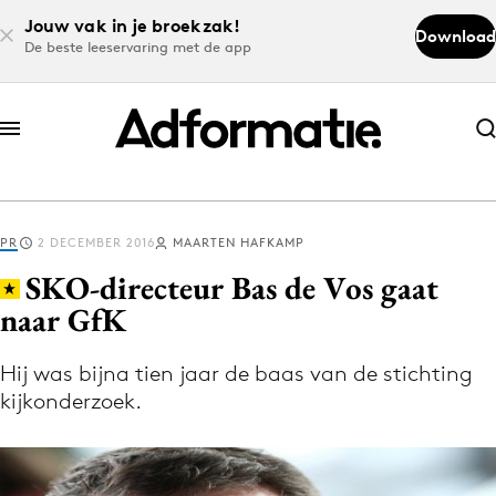
Jouw vak in je broekzak!
Download
De beste leeservaring met de app
Abonneer nu
Abonneer nu
PR
2 DECEMBER 2016
MAARTEN HAFKAMP
Log in
SKO-directeur Bas de Vos gaat
naar GfK
Download de app
Volg het laatste nieuws via de Adformatie
Hij was bijna tien jaar de baas van de stichting
kijkonderzoek.
Nieuws app