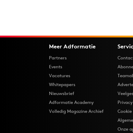
Meer Adformatie
Servi
Partners
Contac
Events
Abonne
Vacatures
Teama
Whitepapers
Advert
Nieuwsbrief
Veelge
Adformatie Academy
Privac
Volledig Magazine Archief
Cookie
Algeme
Onze a