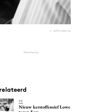
© adformatie
Advertentie
relateerd
PR
Nieuw kerstoffensief Lowe
tegen Farc