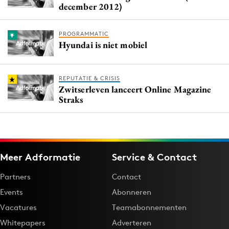
december 2012)
PROGRAMMATIC
Hyundai is niet mobiel
REPUTATIE & CRISIS
Zwitserleven lanceert Online Magazine
Straks
Meer Adformatie
Service & Contact
Partners
Contact
Events
Abonneren
Vacatures
Teamabonnementen
Whitepapers
Adverteren