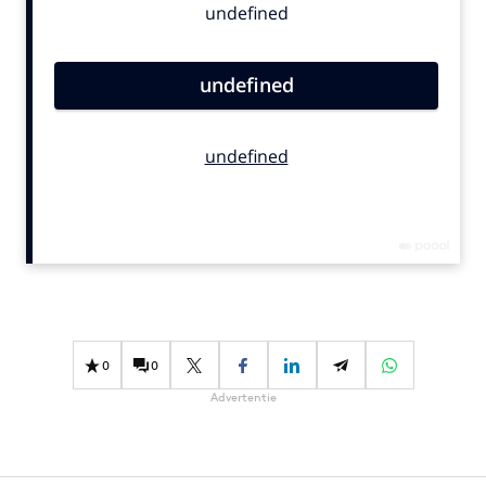
Bureaus
Campagnes
Carriere
Contentmarketing
Craft
Customer Experience
Data & Insights
Design
Digital transformation
Diversiteit
Effectiviteit
0
0
Gedragsverandering
Advertentie
Influencer marketing
Interne communicatie
Martech