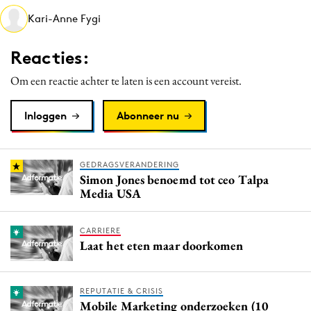
Media
Kari-Anne Fygi
Merkstrategie
Reacties:
PR
Programmatic
Om een reactie achter te laten is een account vereist.
Purpose Marketing
Inloggen
Abonneer nu
Reputatie & crisis
GEDRAGSVERANDERING
Simon Jones benoemd tot ceo Talpa
Media USA
CARRIERE
Laat het eten maar doorkomen
REPUTATIE & CRISIS
Mobile Marketing onderzoeken (10