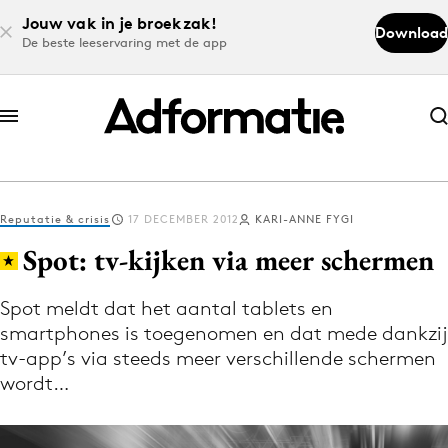
Jouw vak in je broekzak!
Download
De beste leeservaring met de app
Abonneer nu
Abonneer nu
Reputatie & crisis
17 DECEMBER 2012
KARI-ANNE FYGI
Log in
Spot: tv-kijken via meer schermen
Spot meldt dat het aantal tablets en
Download de app
smartphones is toegenomen en dat mede dankzij
Volg het laatste nieuws via de Adformatie
tv-app’s via steeds meer verschillende schermen
Nieuws app
wordt…