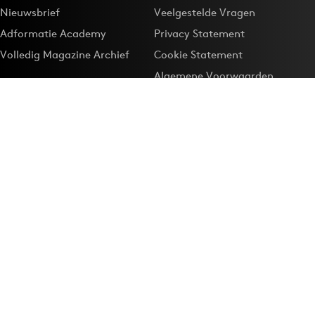
Nieuwsbrief
Veelgestelde Vragen
Adformatie Academy
Privacy Statement
Volledig Magazine Archief
Cookie Statement
Algemene Voorwaarden
Onze app
Maak Adformatie.nl je
Google-favoriet
Privacyinstellingen
Download de
Adformatie Nieuws App