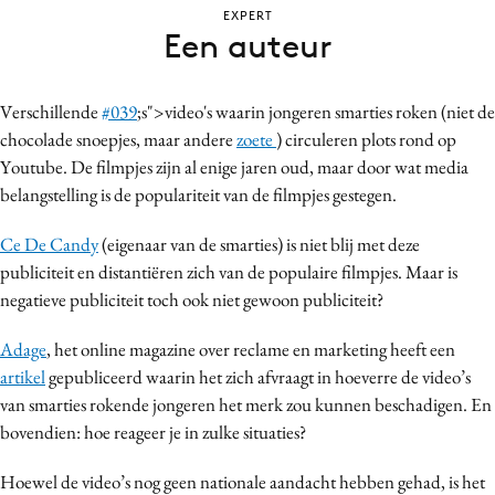
EXPERT
Bureaus
Een auteur
Campagnes
Carriere
Verschillende
#039
;s">video's waarin jongeren smarties roken (niet de
Contentmarketing
chocolade snoepjes, maar andere
zoete
) circuleren plots rond op
Craft
Youtube. De filmpjes zijn al enige jaren oud, maar door wat media
Customer Experience
belangstelling is de populariteit van de filmpjes gestegen.
Data & Insights
Ce De Candy
(eigenaar van de smarties) is niet blij met deze
Design
publiciteit en distantiëren zich van de populaire filmpjes. Maar is
Digital transformation
negatieve publiciteit toch ook niet gewoon publiciteit?
Diversiteit
Adage
, het online magazine over reclame en marketing heeft een
Effectiviteit
artikel
gepubliceerd waarin het zich afvraagt in hoeverre de video’s
Gedragsverandering
van smarties rokende jongeren het merk zou kunnen beschadigen. En
Influencer marketing
bovendien: hoe reageer je in zulke situaties?
Interne communicatie
Hoewel de video’s nog geen nationale aandacht hebben gehad, is het
Martech