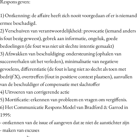
Respons geven:
1) Ontkenning: de affaire heeft zich nooit voorgedaan of er is niemand
ermee beschadigd.
2) Verschuiven van verantwoordelijkheid: provocatie (iemand anders
is fout bezig geweest), gebrek aan informatie, ongeluk, goede
bedoelingen (de fout was niet uit slechte intentie gemaakt)
3) Afzwakken van beschuldiging: ondersteuning (ophalen van
succesverhalen uit het verleden), minimalisatie van negatieve
gevoelens, differentiatie (de fout is lang niet zo slecht als toen met
bedrijf X), overtreffen (fout in positieve context plaatsen), aanvallen
van de beschuldiger of compensatie met slachtoffer
4) Uitvoeren van corrigerende actie
5) Mortificatie: erkennen van probleem en vragen om vergiffenis.
6) Het Communicatie Respons Model van Bradford & Garrod in
1995:
- ontkennen van de issue of aangeven dat ze niet de aanstichter zijn
- maken van excuses