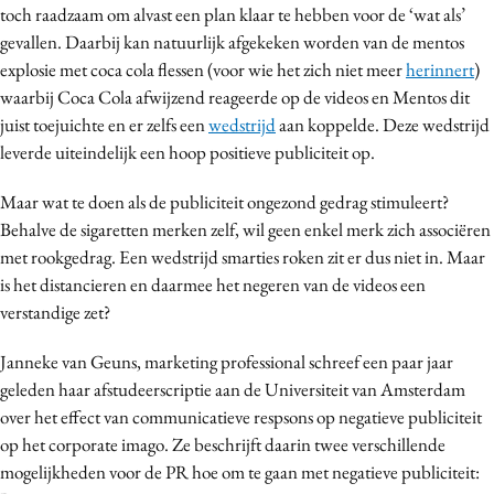
toch raadzaam om alvast een plan klaar te hebben voor de ‘wat als’
Media
gevallen. Daarbij kan natuurlijk afgekeken worden van de mentos
Merkstrategie
explosie met coca cola flessen (voor wie het zich niet meer
herinnert
)
PR
waarbij Coca Cola afwijzend reageerde op de videos en Mentos dit
Programmatic
juist toejuichte en er zelfs een
wedstrijd
aan koppelde. Deze wedstrijd
leverde uiteindelijk een hoop positieve publiciteit op.
Purpose Marketing
Reputatie & crisis
Maar wat te doen als de publiciteit ongezond gedrag stimuleert?
Behalve de sigaretten merken zelf, wil geen enkel merk zich associëren
met rookgedrag. Een wedstrijd smarties roken zit er dus niet in. Maar
is het distancieren en daarmee het negeren van de videos een
verstandige zet?
Janneke van Geuns, marketing professional schreef een paar jaar
geleden haar afstudeerscriptie aan de Universiteit van Amsterdam
over het effect van communicatieve respsons op negatieve publiciteit
op het corporate imago. Ze beschrijft daarin twee verschillende
mogelijkheden voor de PR hoe om te gaan met negatieve publiciteit: