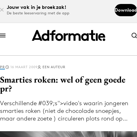
Jouw vak in je broekzak!
Download
De beste leeservaring met de app
Abonneer nu
Abonneer nu
PR
16 MAART 2009
EEN AUTEUR
Log in
Smarties roken: wel of geen goede
pr?
Download de app
Volg het laatste nieuws via de Adformatie
Verschillende #039;s">video's waarin jongeren
smarties roken (niet de chocolade snoepjes,
Nieuws app
maar andere zoete ) circuleren plots rond op…