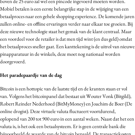
boven de 25 euro zal wel een pincode ingevoerd moeten worden.
Mobiel betalen is een eerste belangrijke stap in de wijziging van een
betaalproces naar een gehele shopping experience. De komende jaren
zullen online- en offline ervaringen verder naar elkaar toe groeien. Bij
deze nieuwe technologie staat het gemak van de klant centraal. Maar
een voordeel voor de retailer is dat men tijd wint (en dus geld) omdat
het betaalproces sneller gaat. Een kanttekening is de uitrol van nieuwe
pinapparatuur in de winkels, deze moet nog nationaal worden
doorgevoerd.
Het paradepaardje van de dag
Bitcoin is een hottopic van de laatste tijd en de kranten staan er vol
van. Volgens het bitcoinpanel dat bestaat uit Wouter Vonk (Bitgild),
Robert Reinder Nederhoed (BitMyMoney) en Joachim de Boer (De
online drogist). Deze virtuele valuta fluctueert voortdurend,
oplopend van 200 tot 900 euro in een aantal weken. Naast dat het een
valuta is, is het ook een betaalsysteem. Er is geen centrale bank die
bijvoorbeeld de waarde van de bitcoin bepaald. De transactiekosten