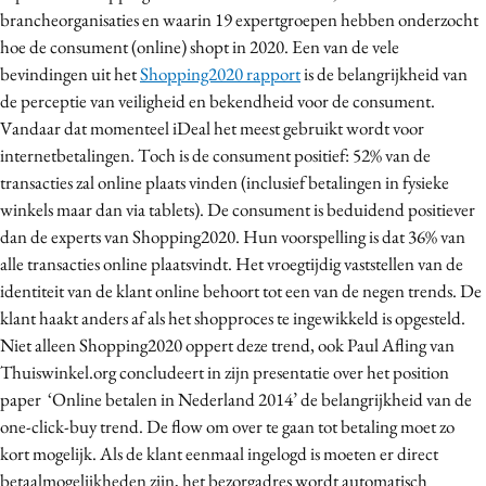
brancheorganisaties en waarin 19 expertgroepen hebben onderzocht
Media
hoe de consument (online) shopt in 2020. Een van de vele
Merkstrategie
bevindingen uit het
Shopping2020 rapport
is de belangrijkheid van
PR
de perceptie van veiligheid en bekendheid voor de consument.
Programmatic
Vandaar dat momenteel iDeal het meest gebruikt wordt voor
Purpose Marketing
internetbetalingen. Toch is de consument positief: 52% van de
transacties zal online plaats vinden (inclusief betalingen in fysieke
Reputatie & crisis
winkels maar dan via tablets). De consument is beduidend positiever
dan de experts van Shopping2020. Hun voorspelling is dat 36% van
alle transacties online plaatsvindt. Het vroegtijdig vaststellen van de
identiteit van de klant online behoort tot een van de negen trends. De
klant haakt anders af als het shopproces te ingewikkeld is opgesteld.
Niet alleen Shopping2020 oppert deze trend, ook Paul Afling van
Thuiswinkel.org concludeert in zijn presentatie over het position
paper ‘Online betalen in Nederland 2014’ de belangrijkheid van de
one-click-buy trend. De flow om over te gaan tot betaling moet zo
kort mogelijk. Als de klant eenmaal ingelogd is moeten er direct
betaalmogelijkheden zijn, het bezorgadres wordt automatisch