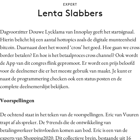
EXPERT
Bureaus
Lenta Slabbers
Campagnes
Carriere
Dagvoorzitter Douwe Lycklama van Innoplay geeft het startsignaal.
Contentmarketing
Hierin belicht hij een aantal hottopics zoals de digitale munteenheid
Craft
bitcoin. Daarnaast doet het woord ‘cross’ het goed. Hoe gaan we cross
Customer Experience
border betalen? En hoe is het betaalproces cross channel? Ook wordt
Data & Insights
de App van dit congres flink gepromoot. Er wordt een prijs beloofd
voor de deelnemer die er het meeste gebruik van maakt. Je kunt er
Design
naast de programmering checken ook een status posten en de
Digital transformation
complete deelnemerslijst bekijken.
Diversiteit
Effectiviteit
Voorspellingen
Gedragsverandering
De ochtend staat in het teken van de voorspellingen. Eric van Vuuren
Influencer marketing
trapt af als spreker. De 9 trends die de ontwikkeling van
Interne communicatie
betalingsverkeer beïnvloeden komen aan bod. Eric is een van de
Martech
experts van Shopping2020. Dit collectieve brein, bestaande uit 16