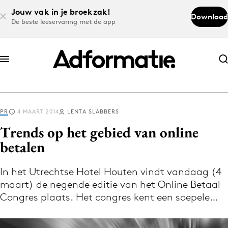
Jouw vak in je broekzak!
Download
De beste leeservaring met de app
Abonneer nu
Abonneer nu
PR
4 MAART 2014
LENTA SLABBERS
Log in
Trends op het gebied van online
betalen
Download de app
Volg het laatste nieuws via de Adformatie
In het Utrechtse Hotel Houten vindt vandaag (4
maart) de negende editie van het Online Betaal
Nieuws app
Congres plaats. Het congres kent een soepele…