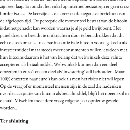
zijn zeer laag. En omdat het enkel op internet bestaat zijn er geen cross
border issues. De keerzijde is de koers en de negatieve berichten van
de afgelopen tijd. De perceptie die momenteel bestaat van de bitcoin
is dat het gehackt kan worden waarna je al je geld kwijt bent. Het
panel doet zijn best dit te ontkrachten door te benadrukken dat dit
echt de toekomst is. In eerste instantie is de bitcoin vooral gekocht als
investeermiddel maar steeds meer consumenten willen iets doen met
hun bitcoins daarom is het van belang dat webwinkels deze valuta
accepteren als betaalmiddel. Webwinkels kunnen dan een deel
omzetten in euro’s en een deel als ‘investering’ zelf behouden. Maar
100% omzetten naar euro’s kan ook als men het risico niet wil lopen.
Op de vraag of er momenteel mensen zijn in de zaal die nadenken
over de acceptatie van bitcoin als betaalmiddel, blijft het opeens stil in
de zaal. Misschien moet deze vraag volgend jaar opnieuw gesteld
worden..
Ter afsluiting