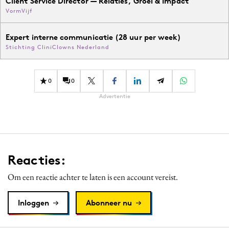
Client Service Director — Relaties, Groei & Impact
VormVijf
Expert interne communicatie (28 uur per week)
Stichting CliniClowns Nederland
0
0
Advertentie
Reacties:
Om een reactie achter te laten is een account vereist.
Inloggen
Abonneer nu