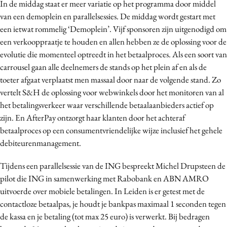
In de middag staat er meer variatie op het programma door middel
van een demoplein en parallelsessies. De middag wordt gestart met
een ietwat rommelig ‘Demoplein’. Vijf sponsoren zijn uitgenodigd om
een verkooppraatje te houden en allen hebben ze de oplossing voor de
evolutie die momenteel optreedt in het betaalproces. Als een soort van
carrousel gaan alle deelnemers de stands op het plein af en als de
toeter afgaat verplaatst men massaal door naar de volgende stand. Zo
vertelt S&H de oplossing voor webwinkels door het monitoren van al
het betalingsverkeer waar verschillende betaalaanbieders actief op
zijn. En AfterPay ontzorgt haar klanten door het achteraf
betaalproces op een consumentvriendelijke wijze inclusief het gehele
debiteurenmanagement.
Tijdens een parallelsessie van de ING bespreekt Michel Drupsteen de
pilot die ING in samenwerking met Rabobank en ABN AMRO
uitvoerde over mobiele betalingen. In Leiden is er getest met de
contactloze betaalpas, je houdt je bankpas maximaal 1 seconden tegen
de kassa en je betaling (tot max 25 euro) is verwerkt. Bij bedragen