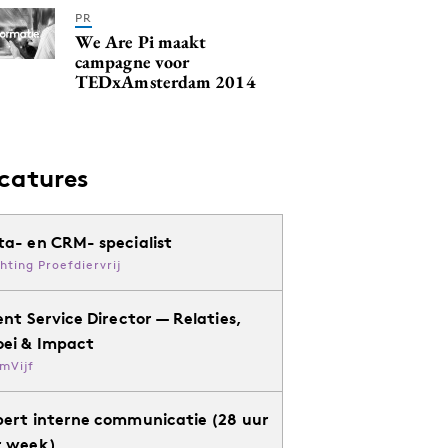
PR
We Are Pi maakt
campagne voor
TEDxAmsterdam 2014
catures
ta- en CRM- specialist
chting Proefdiervrij
ent Service Director — Relaties,
oei & Impact
mVijf
pert interne communicatie (28 uur
r week)