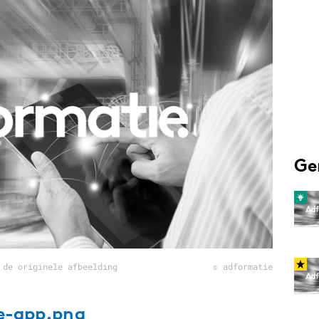
Programmatic
ering
Purpose Marketing
keting
Reputatie & crisis
nicatie
Ge
 de originele afbeelding
© adformatie
e-app.png