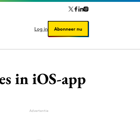
Log in
Log in
Abonneer nu
Abonneer nu
es in iOS-app
Advertentie