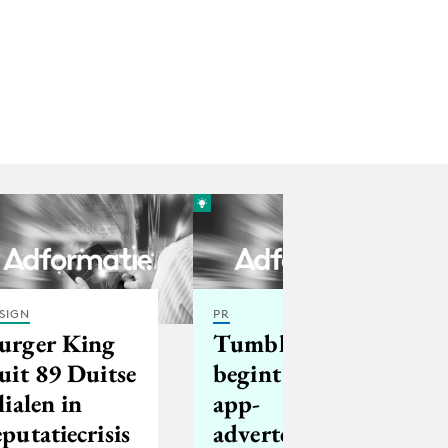
SIGN
PR
urger King
Tumblr
luit 89 Duitse
begint met
ilialen in
app-
eputatiecrisis
advertenties in