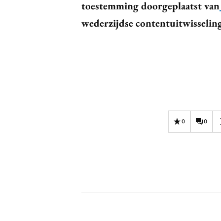
toestemming doorgeplaatst van
wederzijdse contentuitwisselin
0
0