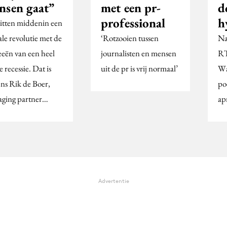
nsen gaat”
met een pr-
d
professional
h
itten middenin een
ale revolutie met de
‘Rotzooien tussen
Na
eën van een heel
journalisten en mensen
RT
 recessie. Dat is
uit de pr is vrij normaal’
Wa
ens Rik de Boer,
po
ging partner…
apr
Advertentie