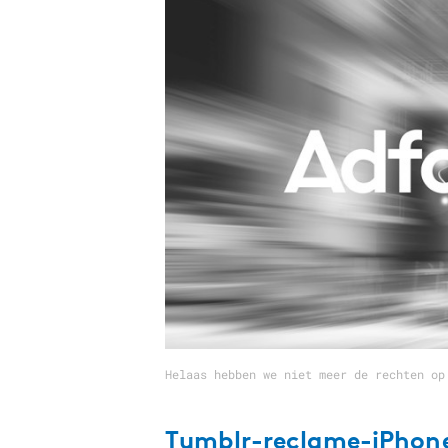
Carriere
Effectiviteit
Contentmarketing
Gedragsverand
Craft
Influencer mar
Customer Experience
Interne commu
Data & Insights
Martech
Helaas hebben we niet meer de rechten op
Tumblr-reclame-iPhon