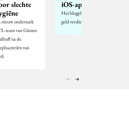
oor slechte
iOS-app
ygiëne
Het blogplatform moet
 nieuw onderzoek
geld verdienen.
L-team van Günter
llraff na de
epbacteriën van
il.