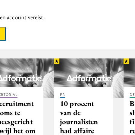
een account vereist.
ERTORIAL
PR
DE
ecruitment
10 procent
B
soms te
van de
s
ocesgericht
journalisten
f
wijl het om
had affaire
r