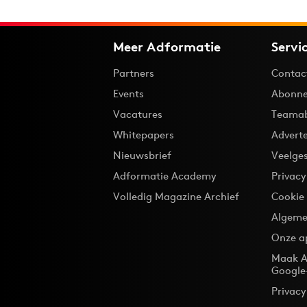
Meer Adformatie
Servi
Partners
Contac
Events
Abonne
Vacatures
Teama
Whitepapers
Advert
Nieuwsbrief
Veelge
Adformatie Academy
Privac
Volledig Magazine Archief
Cookie
Algeme
Onze a
Maak A
Google
Privacy