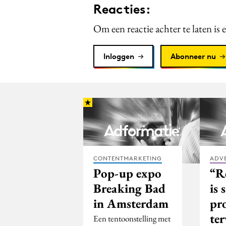
Reacties:
Om een reactie achter te laten is 
Inloggen
Abonneer nu
CONTENTMARKETING
ADV
Pop-up expo
“R
Breaking Bad
is 
in Amsterdam
pr
ter
Een tentoonstelling met