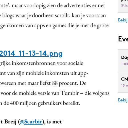
mte’, maar voorlopig zien de advertenties er net
Sti
 blogs waar je doorheen scrollt, kan je voortaan
Bekij
egenkomen van apps en games die je met de grote
Ev
2014_11-13-14.png
Da
rijke inkomstenbronnen voor sociale
1 o
nt van zijn mobiele inkomsten uit app-
CM
 overeen met maar liefst 88 procent. De
13 
n voor de mobiele versie van Tumblr – die volgens
Beki
n de 400 miljoen gebruikers bereikt.
t Breij (
@Scarbir
), is met