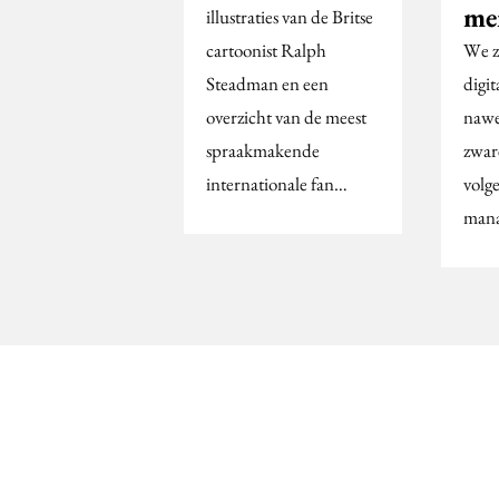
me
illustraties van de Britse
cartoonist Ralph
We z
Steadman en een
digit
overzicht van de meest
nawe
spraakmakende
zware
internationale fan…
volg
mana