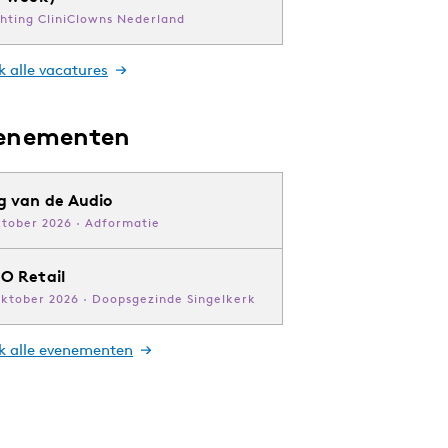
chting CliniClowns Nederland
k alle vacatures
enementen
g van de Audio
ktober 2026 · Adformatie
O Retail
oktober 2026 · Doopsgezinde Singelkerk
jk alle evenementen