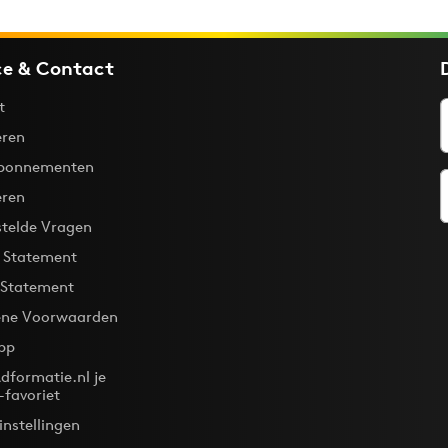
ce & Contact
t
ren
bonnementen
eren
stelde Vragen
y Statement
 Statement
ne Voorwaarden
pp
dformatie.nl je
-favoriet
instellingen