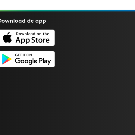
Download de
app