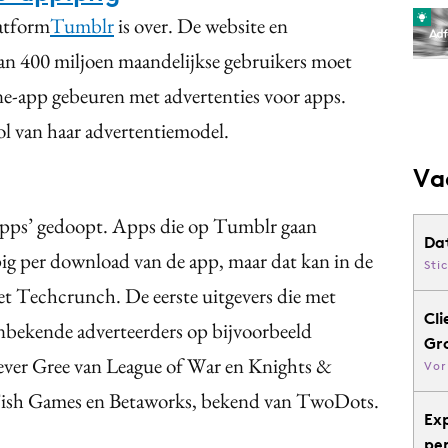
latform
Tumblr
is over. De website en
an 400 miljoen maandelijkse gebruikers moet
ne-app gebeuren met advertenties voor apps.
l van haar advertentiemodel.
Va
pps’ gedoopt. Apps die op Tumblr gaan
Da
ig per download van de app, maar dat kan in de
Sti
et Techcrunch. De eerste uitgevers die met
Cli
onbekende adverteerders op bijvoorbeeld
Gr
ever Gree van League of War en Knights &
Vor
Fish Games en Betaworks, bekend van TwoDots.
Ex
pe