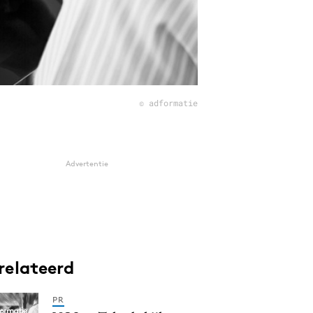
© adformatie
Advertentie
relateerd
PR