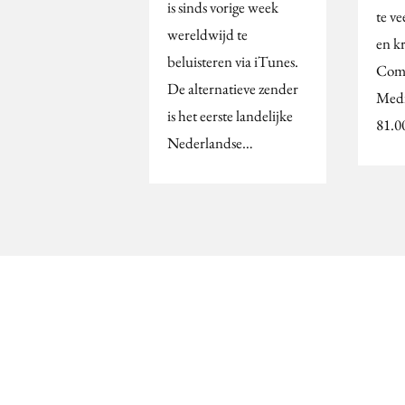
is sinds vorige week
te ve
wereldwijd te
en k
beluisteren via iTunes.
Comm
De alternatieve zender
Medi
is het eerste landelijke
81.0
Nederlandse…