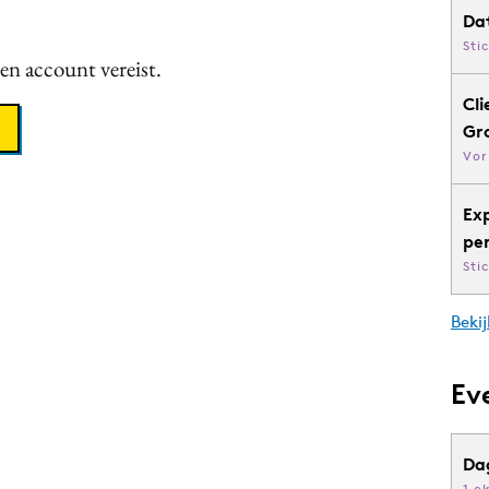
Da
Sti
een account vereist.
Cli
Gr
Vor
Ex
pe
Sti
Bekij
Ev
Da
1 o