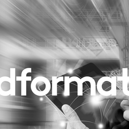
Programmatic
ering
Purpose Marketing
keting
Reputatie & crisis
nicatie