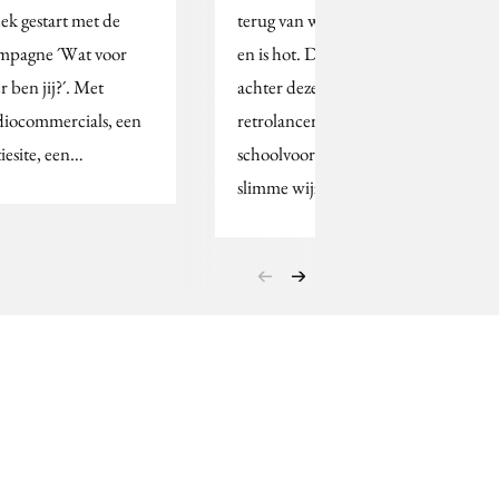
ek gestart met de
terug van weggeweest,
mpagne ´Wat voor
en is hot. De marketing
r ben jij?´. Met
achter deze
diocommercials, een
retrolancering is een
tiesite, een…
schoolvoorbeeld van de
slimme wijze…