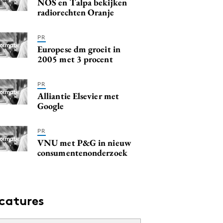
NOS en Talpa bekijken
radiorechten Oranje
PR
Europese dm groeit in
2005 met 3 procent
PR
Alliantie Elsevier met
Google
PR
VNU met P&G in nieuw
consumentenonderzoek
catures