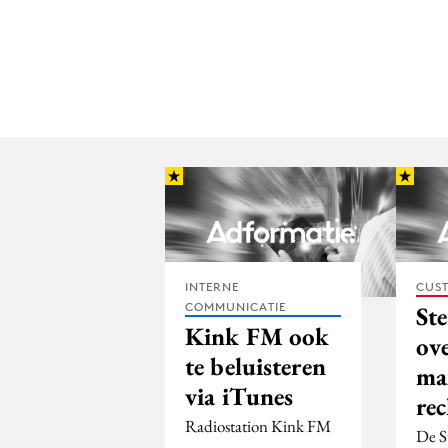
INTERNE
CUST
COMMUNICATIE
Ste
Kink FM ook
ove
te beluisteren
ma
via iTunes
re
Radiostation Kink FM
De St