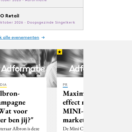
O Retail
oktober 2026 · Doopsgezinde Singelkerk
jk alle evenementen
DIA
PR
lbron-
Maximaal
ampagne
effect met
Wat voor
MINI-
ter ben jij?"
marketing
teraar Albron is deze
De Mini Cooper is