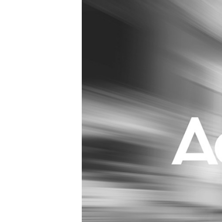
Carriere
Effectiviteit
Contentmarketing
Gedragsverand
Craft
Influencer mar
Customer Experience
Interne commu
Data & Insights
Martech