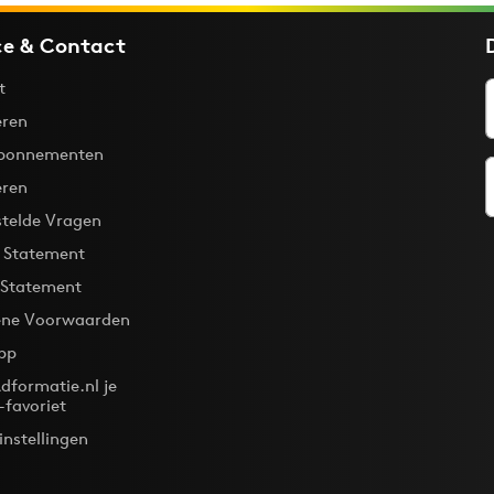
ce & Contact
t
ren
bonnementen
eren
stelde Vragen
y Statement
 Statement
ne Voorwaarden
pp
dformatie.nl je
-favoriet
instellingen