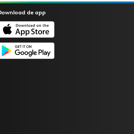
Download de
app