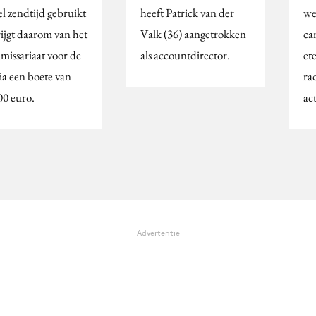
el zendtijd gebruikt
heeft Patrick van der
we
rijgt daarom van het
Valk (36) aangetrokken
ca
issariaat voor de
als accountdirector.
ete
a een boete van
ra
00 euro.
ac
Advertentie