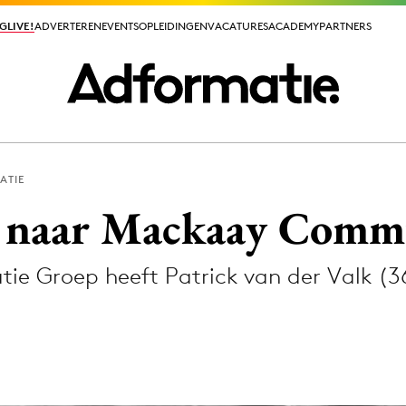
GLIVE!
GLIVE!
ADVERTEREN
ADVERTEREN
EVENTS
EVENTS
OPLEIDINGEN
OPLEIDINGEN
VACATURES
VACATURES
ACADEMY
ACADEMY
PARTNERS
PARTNERS
ATIE
ieuws app
k naar Mackaay Comm
 Groep heeft Patrick van der Valk (3
Media
ormation
Merkstrategie
PR