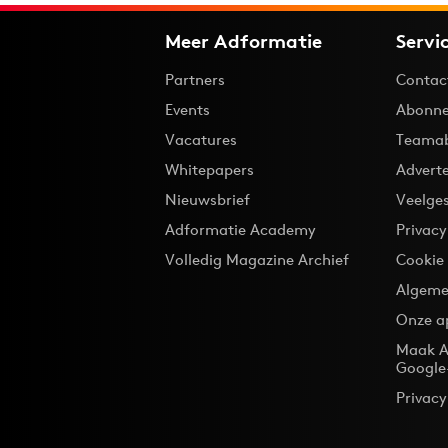
Meer Adformatie
Servi
Partners
Contac
Events
Abonne
Vacatures
Teama
Whitepapers
Advert
Nieuwsbrief
Veelge
Adformatie Academy
Privac
Volledig Magazine Archief
Cookie
Algeme
Onze a
Maak A
Google
Privacy