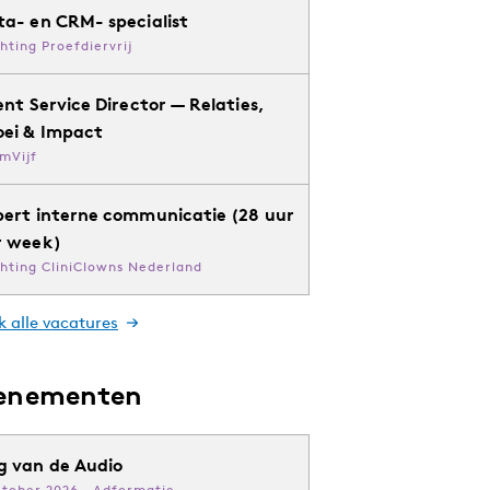
ta- en CRM- specialist
chting Proefdiervrij
ent Service Director — Relaties,
oei & Impact
mVijf
pert interne communicatie (28 uur
r week)
chting CliniClowns Nederland
k alle vacatures
enementen
g van de Audio
ktober 2026 · Adformatie