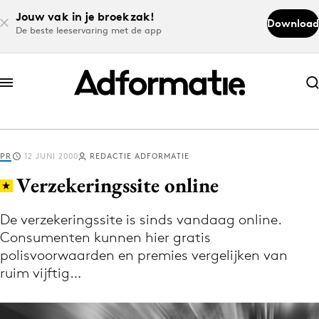
Jouw vak in je broekzak!
Download
De beste leeservaring met de app
Abonneer nu
Abonneer nu
PR
12 JUNI 2000
REDACTIE ADFORMATIE
Log in
Verzekeringssite online
De verzekeringssite is sinds vandaag online.
Download de app
Consumenten kunnen hier gratis
Volg het laatste nieuws via de Adformatie
polisvoorwaarden en premies vergelijken van
Nieuws app
ruim vijftig…