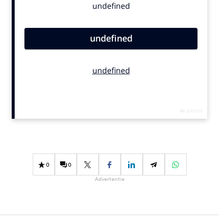
Bureaus
Campagnes
Carriere
Contentmarketing
Craft
Customer Experience
Data & Insights
Design
Digital transformation
Diversiteit
Effectiviteit
0
0
Gedragsverandering
Advertentie
Influencer marketing
Interne communicatie
Martech