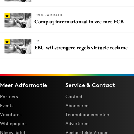
PROGRAMMATIC
Compaq internationaal in zee met FCB
PR
EBU wil strengere regels virtuele reclame
Meer Adformatie
Service & Contact
Partners
Contact
Events
Abonneren
Vacatures
Teamabonnementen
Whitepapers
Adverteren
Nieuwsbrief
Veelgestelde Vragen