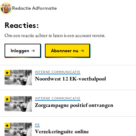
Media
Redactie Adformatie
Merkstrategie
Reacties:
PR
Programmatic
Om een reactie achter te laten is een account vereist.
Purpose Marketing
Inloggen
Abonneer nu
Reputatie & crisis
INTERNE COMMUNICATIE
Noordwest 12 EK-voetbalpool
INTERNE COMMUNICATIE
Zorgcampagne positief ontvangen
PR
Verzekeringssite online