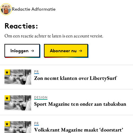
Media
Redactie Adformatie
Merkstrategie
Reacties:
PR
Programmatic
Om een reactie achter te laten is een account vereist.
Purpose Marketing
Inloggen
Abonneer nu
Reputatie & crisis
PR
Zon neemt klanten over LibertySurf
DESIGN
Sport Magazine ten onder aan tabaksban
PR
Volkskrant Magazine maakt ‘doorstart’