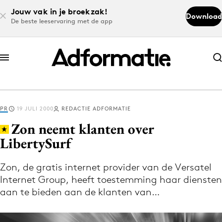
Jouw vak in je broekzak!
Download
De beste leeservaring met de app
Abonneer nu
Abonneer nu
PR
19 JULI 2000
REDACTIE ADFORMATIE
Log in
Zon neemt klanten over
LibertySurf
Download de app
Volg het laatste nieuws via de Adformatie
Zon, de gratis internet provider van de Versatel
Internet Group, heeft toestemming haar diensten
Nieuws app
aan te bieden aan de klanten van…