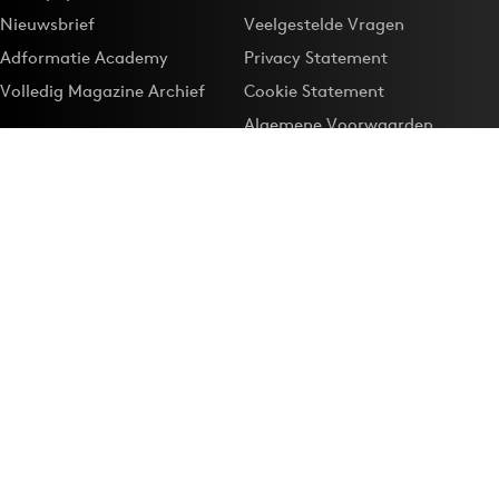
Nieuwsbrief
Veelgestelde Vragen
Adformatie Academy
Privacy Statement
Volledig Magazine Archief
Cookie Statement
Algemene Voorwaarden
Onze app
Maak Adformatie.nl je
Google-favoriet
Privacyinstellingen
Download de
Adformatie Nieuws App