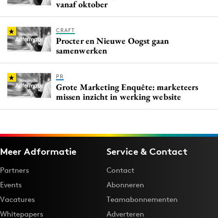
vanaf oktober
CRAFT
Procter en Nieuwe Oogst gaan
samenwerken
PR
Grote Marketing Enquête: marketeers
missen inzicht in werking website
Meer Adformatie
Service & Contact
Partners
Contact
Events
Abonneren
Vacatures
Teamabonnementen
Whitepapers
Adverteren