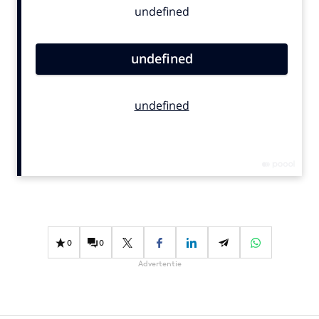
Bureaus
Campagnes
Carriere
Contentmarketing
Craft
Customer Experience
Data & Insights
Design
Digital transformation
Diversiteit
Effectiviteit
0
0
Gedragsverandering
Advertentie
Influencer marketing
Interne communicatie
Martech