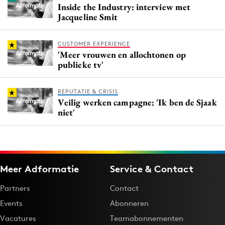
Inside the Industry: interview met
Jacqueline Smit
CUSTOMER EXPERIENCE
'Meer vrouwen en allochtonen op
publieke tv'
REPUTATIE & CRISIS
Veilig werken campagne: 'Ik ben de Sjaak
niet'
Meer Adformatie
Service & Contact
Partners
Contact
Events
Abonneren
Vacatures
Teamabonnementen