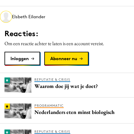
Media
Merkstrategie
Elsbeth Eilander
PR
Reacties:
Programmatic
Purpose Marketing
Om een reactie achter te laten is een account vereist.
Reputatie & crisis
Inloggen
Abonneer nu
REPUTATIE & CRISIS
Waarom doe jij wat je doet?
PROGRAMMATIC
Nederlanders eten minst biologisch
REPUTATIE & CRISIS