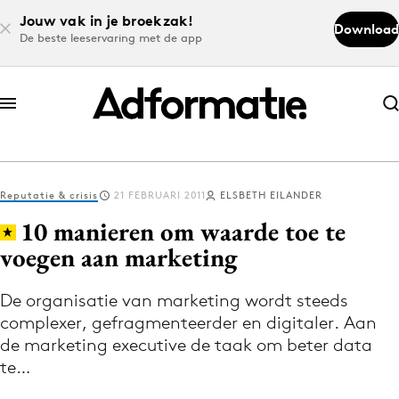
Jouw vak in je broekzak!
Download
De beste leeservaring met de app
Abonneer nu
Abonneer nu
Reputatie & crisis
21 FEBRUARI 2011
ELSBETH EILANDER
Log in
10 manieren om waarde toe te
voegen aan marketing
Download de app
Volg het laatste nieuws via de Adformatie
De organisatie van marketing wordt steeds
complexer, gefragmenteerder en digitaler. Aan
Nieuws app
de marketing executive de taak om beter data
te…