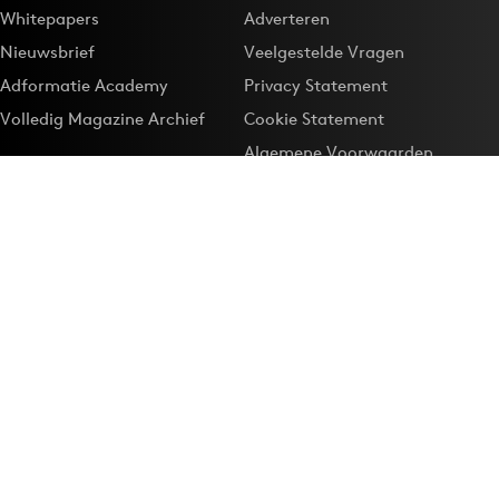
Whitepapers
Adverteren
Nieuwsbrief
Veelgestelde Vragen
Adformatie Academy
Privacy Statement
Volledig Magazine Archief
Cookie Statement
Algemene Voorwaarden
Onze app
Maak Adformatie.nl je
Google-favoriet
Privacyinstellingen
Download de
Adformatie Nieuws App