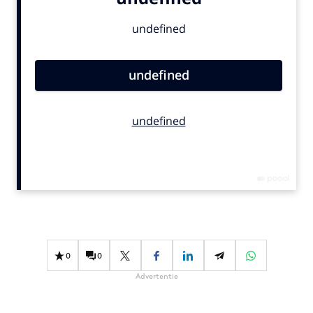
Bureaus
Campagnes
Carriere
Contentmarketing
Craft
Customer Experience
Data & Insights
Design
Digital transformation
Diversiteit
Effectiviteit
Gedragsverandering
0
0
Influencer marketing
Advertentie
Interne communicatie
Martech