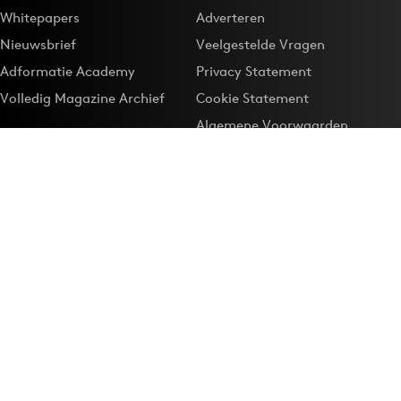
Whitepapers
Adverteren
Nieuwsbrief
Veelgestelde Vragen
Adformatie Academy
Privacy Statement
Volledig Magazine Archief
Cookie Statement
Algemene Voorwaarden
Onze app
Maak Adformatie.nl je
Google-favoriet
Privacyinstellingen
Download de
Adformatie Nieuws App