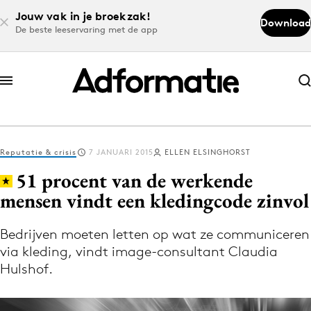
Jouw vak in je broekzak!
Download
De beste leeservaring met de app
Abonneer nu
Abonneer nu
Reputatie & crisis
7 JANUARI 2015
ELLEN ELSINGHORST
Log in
51 procent van de werkende
mensen vindt een kledingcode zinvol
Download de app
Volg het laatste nieuws via de Adformatie
Bedrijven moeten letten op wat ze communiceren
via kleding, vindt image-consultant Claudia
Nieuws app
Hulshof.