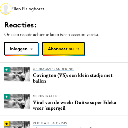
Media
Ellen Elsinghorst
Merkstrategie
Reacties:
PR
Programmatic
Om een reactie achter te laten is een account vereist.
Purpose Marketing
Inloggen
Abonneer nu
Reputatie & crisis
GEDRAGSVERANDERING
Covington (VS): een klein stadje met
ballen
MERKSTRATEGIE
Viral van de week: Duitse super Edeka
weer 'supergeil'
REPUTATIE & CRISIS