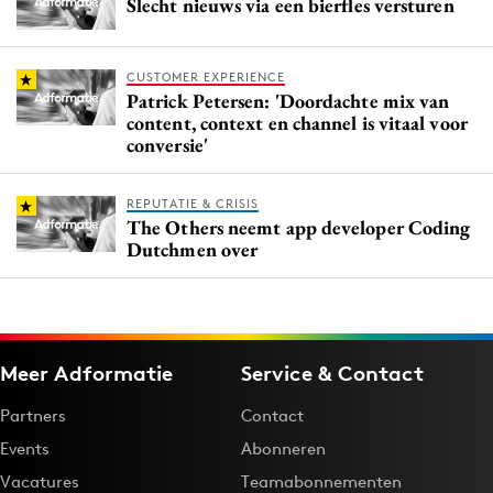
Slecht nieuws via een bierfles versturen
CUSTOMER EXPERIENCE
Patrick Petersen: 'Doordachte mix van
content, context en channel is vitaal voor
conversie'
REPUTATIE & CRISIS
The Others neemt app developer Coding
Dutchmen over
Meer Adformatie
Service & Contact
Partners
Contact
Events
Abonneren
Vacatures
Teamabonnementen