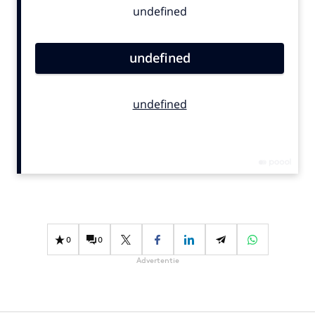
Bureaus
Campagnes
Carriere
Contentmarketing
Craft
Customer Experience
Data & Insights
Design
Digital transformation
Diversiteit
Effectiviteit
0
0
Gedragsverandering
Advertentie
Influencer marketing
Interne communicatie
Martech