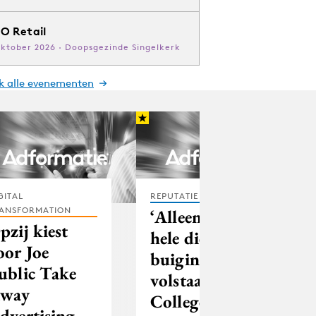
O Retail
oktober 2026 · Doopsgezinde Singelkerk
jk alle evenementen
GITAL
REPUTATIE & CRISIS
ANSFORMATION
‘Alleen een
pzij kiest
hele diepe
oor Joe
buiging
ublic Take
volstaat voor
way
College van
dvertising