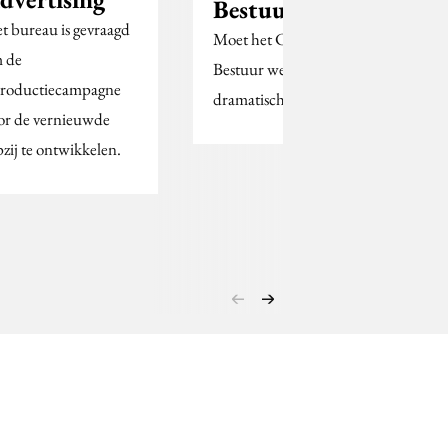
Bestuur UvA’
t bureau is gevraagd
Moet het College van
 de
Bestuur weg vanwege
troductiecampagne
dramatisch slechte PR?
or de vernieuwde
zij te ontwikkelen.