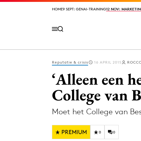
HOME
HOME
9 SEPT: GENAI-TRAINING
9 SEPT: GENAI-TRAINING
12 NOV: MARKETIN
12 NOV: MARKETIN
Reputatie & crisis
16 APRIL 2015
ROCCO
Volg het laatste nieuws via de Adformatie N
‘Alleen een h
College van 
Topics
Moet het College van Be
Artificial Intelligence
Design
Bureaus
Digital transf
PREMIUM
Campagnes
Diversiteit
0
0