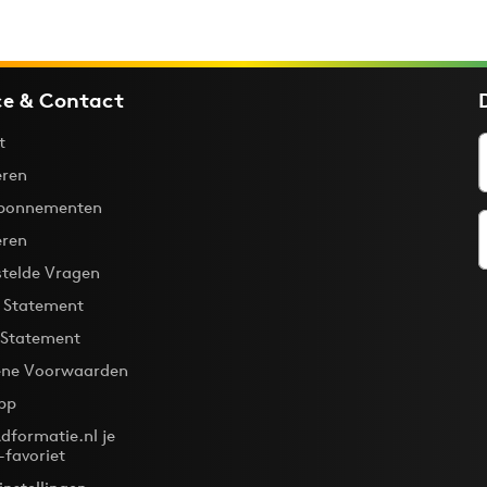
ce & Contact
t
ren
bonnementen
eren
stelde Vragen
y Statement
 Statement
ne Voorwaarden
pp
dformatie.nl je
-favoriet