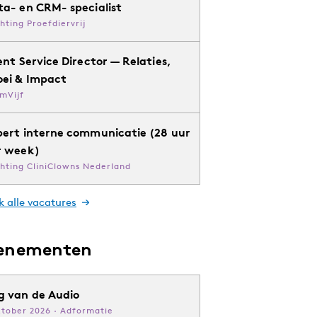
ta- en CRM- specialist
chting Proefdiervrij
ent Service Director — Relaties,
oei & Impact
mVijf
pert interne communicatie (28 uur
r week)
chting CliniClowns Nederland
k alle vacatures
enementen
g van de Audio
ktober 2026 · Adformatie