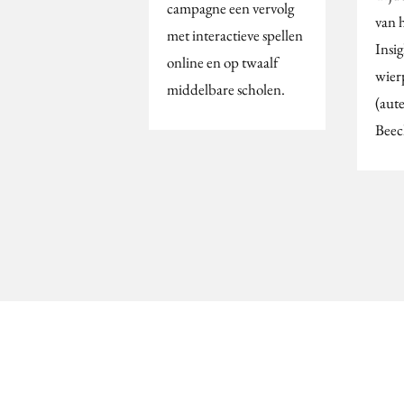
campagne een vervolg
van 
met interactieve spellen
Insi
online en op twaalf
wier
middelbare scholen.
(aut
Beec