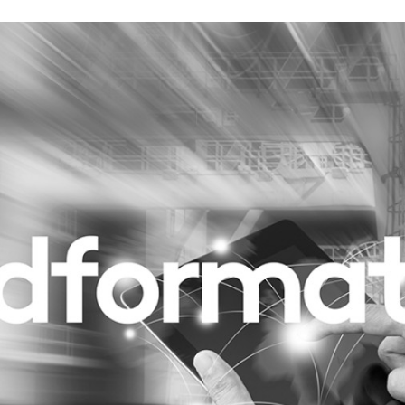
Programmatic
ering
Purpose Marketing
keting
Reputatie & crisis
nicatie