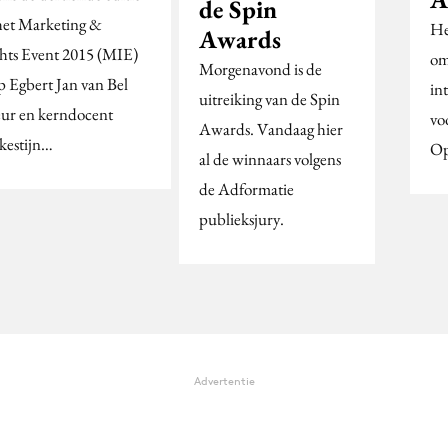
de Spin
het Marketing &
He
Awards
ghts Event 2015 (MIE)
om
Morgenavond is de
p Egbert Jan van Bel
in
uitreiking van de Spin
eur en kerndocent
vo
Awards. Vandaag hier
kestijn…
Op
al de winnaars volgens
de Adformatie
publieksjury.
Advertentie