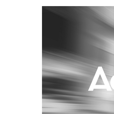
Carriere
Effectiviteit
Contentmarketing
Gedragsverand
Craft
Influencer mar
Customer Experience
Interne commu
Data & Insights
Martech