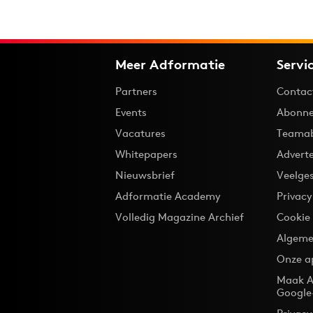
Meer Adformatie
Servi
Partners
Contac
Events
Abonne
Vacatures
Teama
Whitepapers
Advert
Nieuwsbrief
Veelge
Adformatie Academy
Privac
Volledig Magazine Archief
Cookie
Algeme
Onze a
Maak A
Google