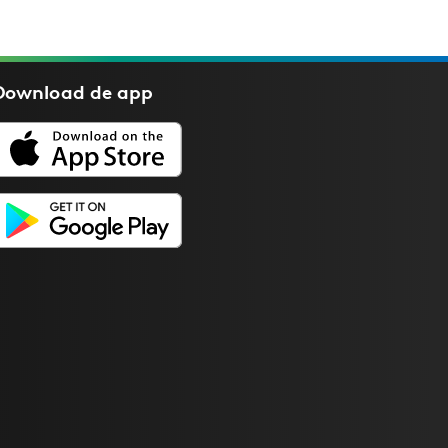
Download de
app