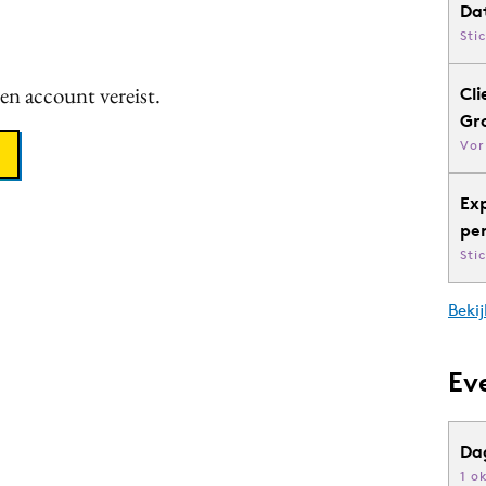
Da
Sti
een account vereist.
Cli
Gr
Vor
Ex
pe
Sti
Bekij
Ev
Da
1 o