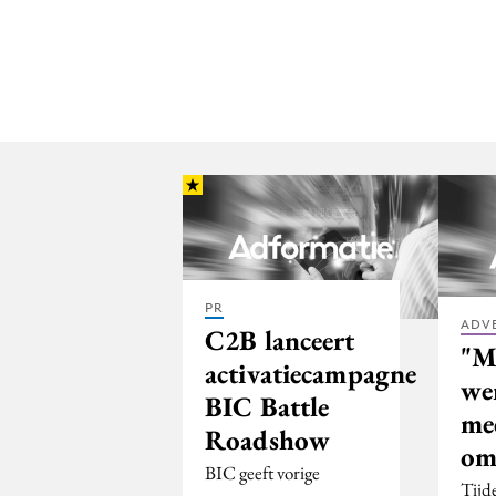
PR
ADV
C2B lanceert
"M
activatiecampagne
we
BIC Battle
mee
Roadshow
om 
BIC geeft vorige
Tijd