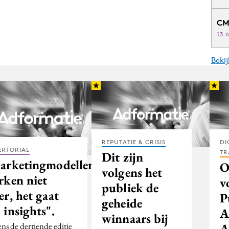
CM
13 
Beki
REPUTATIE & CRISIS
DI
ERTORIAL
TR
Dit zijn
arketingmodellen
O
volgens het
rken niet
v
publiek de
r, het gaat
P
geheide
insights".
A
winnaars bij
A
ens de dertiende editie